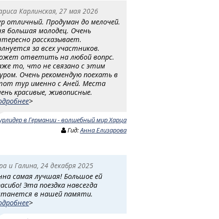
ариса Карлинская, 27 мая 2026
ур отличный. Продуман до мелочей.
ня большая молодец. Очень
нтересно рассказывает.
олнуется за всех участников.
ожет ответить на любой вопрс.
аже то, что не связано с этим
уром. Очень рекомендую поехать в
тот тур именно с Аней. Места
чень красивые, живописные.
одробнее
>
урлидер в Германии - волшебный мир Харца
Гид:
Анна Елизарова
ра и Галина, 24 декабря 2025
нна самая лучшая! Большое ей
пасибо! Эта поездка навсегда
станется в нашей памяти.
одробнее
>