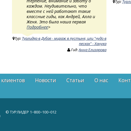
терпение, внимание и заботу о
Тур:
Турл
каждом. Неудивительно, что
вместе с ней работают такие
классные гиды, как Андрей, Алла и
Женя. Это была наша первая
Подробнее
>
Тур:
Турлидер в Дубае - мираж в пустыне, или "чудо в
песках" - Ханука
Гид:
Анна Елизарова
 клиентов
Новости
Статьи
О нас
Конт
© ТУРЛИДЕР
1−800−100−012