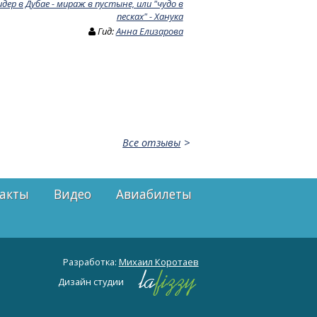
идер в Дубае - мираж в пустыне, или "чудо в
песках" - Ханука
Гид:
Анна Елизарова
Все отзывы
акты
Видео
Авиабилеты
Разработка:
Михаил Коротаев
Дизайн студии