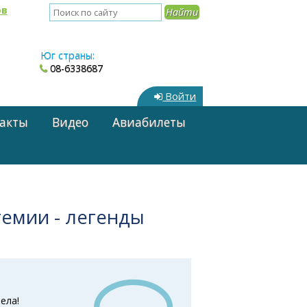
ов
Юг страны:
08-6338687
Войти
акты
Видео
Авиабилеты
гемии - легенды
ела!