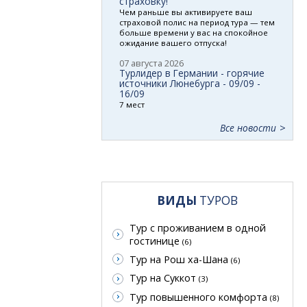
страховку!
Чем раньше вы активируете ваш
страховой полис на период тура — тем
больше времени у вас на спокойное
ожидание вашего отпуска!
07 августа 2026
Турлидер в Германии - горячие
источники Люнебурга - 09/09 -
16/09
7 мест
Все новости
ВИДЫ
ТУРОВ
Тур с проживанием в одной
гостинице
(6)
Тур на Рош ха-Шана
(6)
Тур на Суккот
(3)
Тур повышенного комфорта
(8)