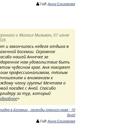
Гид:
Анна Елизарова
ероника и Михаил Мильман, 07 июня
026
от и закончилась неделя отдыха в
казочной Богемии. Огромное
пасибо нашей Аннечке за
одаренное нам удовольствие быть
 этом чудесном крае. Аня покоряет
воим профессионализмом, тёплым
тношением и вниманием к
аждому члену группы! Мечтаем о
овой поездке с Аней. Спасибо
урлидеру за тур, который
одробнее
>
лидер в Богемии - легенды горного края - 10
дней
Гид:
Анна Елизарова