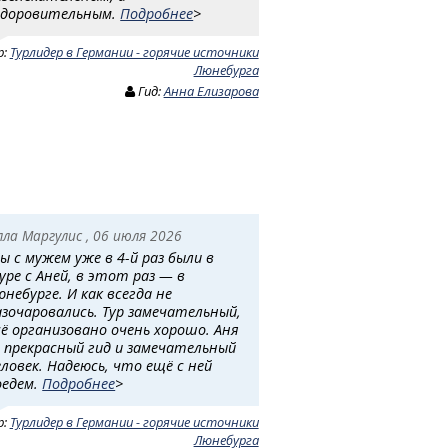
здоровительным.
Подробнее
>
р:
Турлидер в Германии - горячие источники
Люнебурга
Гид:
Анна Елизарова
лла Маргулис , 06 июля 2026
ы с мужем уже в 4-й раз были в
уре с Аней, в этот раз — в
юнебурге. И как всегда не
азочаровались. Тур замечательный,
сё организовано очень хорошо. Аня
 прекрасный гид и замечательный
еловек. Надеюсь, что ещё с ней
оедем.
Подробнее
>
р:
Турлидер в Германии - горячие источники
Люнебурга