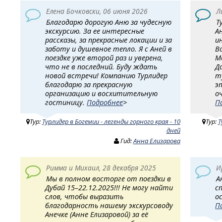
Елена Бочковски, 06 июня 2026
Л
Благодарю дорогую Аню за чудесную
Т
экскурсию. За ее интересные
А
рассказы, за прекрасные локации и за
и
заботу и душевное тепло. Я с Аней в
В
поездке уже второй раз и уверена,
М
что не в последний. Буду ждать
Д
новой встречи! Компанию Турлидер
т
благодарю за прекрасную
э
организацию и восхитительную
о
гостиницу.
Подробнее
>
П
Тур:
Турлидер в Богемии - легенды горного края - 10
Тур:
Т
дней
Гид:
Анна Елизарова
Римма и Михаил, 28 декабря 2025
И
Мы в полном восторге от поездки в
А
Дубай 15–22.12.2025!!! Не могу найти
с
слов, чтобы выразить
о
благодарность нашему экскурсоводу
П
Анечке (Анне Елизаровой) за её