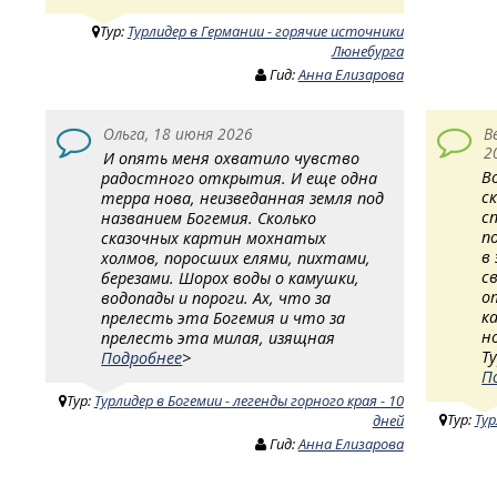
Тур:
Турлидер в Германии - горячие источники
Люнебурга
Гид:
Анна Елизарова
Ольга, 18 июня 2026
В
2
И опять меня охватило чувство
В
радостного открытия. И еще одна
с
терра нова, неизведанная земля под
с
названием Богемия. Сколько
п
сказочных картин мохнатых
в
холмов, поросших елями, пихтами,
с
березами. Шорох воды о камушки,
о
водопады и пороги. Ах, что за
к
прелесть эта Богемия и что за
н
прелесть эта милая, изящная
Т
Подробнее
>
П
Тур:
Турлидер в Богемии - легенды горного края - 10
Тур:
Тур
дней
Гид:
Анна Елизарова