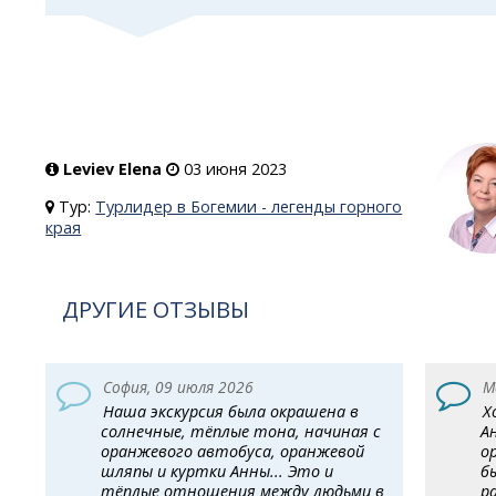
Leviev Elena
03 июня 2023
Тур:
Турлидер в Богемии - легенды горного
края
ДРУГИЕ ОТЗЫВЫ
София, 09 июля 2026
М
Наша экскурсия была окрашена в
Х
солнечные, тёплые тона, начиная с
А
оранжевого автобуса, оранжевой
о
шляпы и куртки Анны... Это и
б
тёплые отношения между людьми в
р