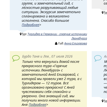
группе, и замечательный гид, с
о
лёгкостью разруливающий любые
ситуации. Экскурсия замечательно
Ту
спланирована и великолепно
исполнена. Спасибо большое
Подробнее
>
Тур:
Турлидер в Германии - горячие источники
Люнебурга
Гид:
Анна Елизарова
Бурдо Таня и Лев , 07 июля 2026
А
Только что вернулись домой после
М
прекрасного тура «Горячие
т
источники Люнебурга» с
Л
замечательной Аней Елизаровой, с
р
которой мы провели уже 2 тура, а с
в
Турлидером — 12 туров. Всё
—
организовано прекрасно! С Аней
ч
чувствовали себя спокойно и
п
уверенно. Она знающий гид, мы
получили много новой информации.
Ту
Аня
Подробнее
>