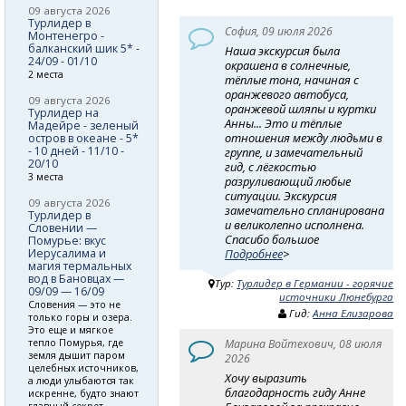
09 августа 2026
Турлидер в
София, 09 июля 2026
Монтенегро -
балканский шик 5* -
Наша экскурсия была
24/09 - 01/10
окрашена в солнечные,
2 места
тёплые тона, начиная с
оранжевого автобуса,
09 августа 2026
оранжевой шляпы и куртки
Турлидер на
Анны... Это и тёплые
Мадейре - зеленый
отношения между людьми в
остров в океане - 5*
- 10 дней - 11/10 -
группе, и замечательный
20/10
гид, с лёгкостью
3 места
разруливающий любые
ситуации. Экскурсия
09 августа 2026
замечательно спланирована
Турлидер в
и великолепно исполнена.
Словении —
Спасибо большое
Помурье: вкус
Иерусалима и
Подробнее
>
магия термальных
вод в Бановцах —
Тур:
Турлидер в Германии - горячие
09/09 — 16/09
источники Люнебурга
Словения — это не
Гид:
Анна Елизарова
только горы и озера.
Это еще и мягкое
тепло Помурья, где
Марина Войтехович, 08 июля
земля дышит паром
2026
целебных источников,
Хочу выразить
а люди улыбаются так
благодарность гиду Анне
искренне, будто знают
главный секрет