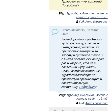
Турлидеру за тур, который
Подробнее
>
Тур:
Турлидер в Богемии - легенды
горного края - 10 дней
Гид:
Анна Елизарова
Елена Бочковски, 06 июня
2026
Благодарю дорогую Аню за
чудесную экскурсию. За ее
интересные рассказы, за
прекрасные локации и за
заботу и душевное тепло. Я
с Аней в поездке уже второй
раз и уверена, что не в
последний. Буду ждать
новой встречи! Компанию
Турлидер благодарю за
прекрасную организацию и
восхитительную
гостиницу.
Подробнее
>
Тур:
Турлидер в Богемии - легенды
горного края - 10 дней
Гид:
Анна Елизарова