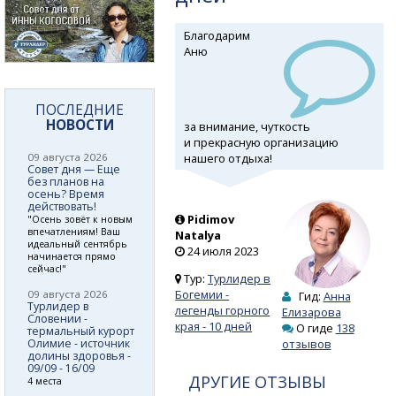
Благодарим
Аню
ПОСЛЕДНИЕ
НОВОСТИ
за внимание, чуткость
и прекрасную организацию
нашего отдыха!
09 августа 2026
Совет дня — Еще
без планов на
осень? Время
действовать!
Pidimov
"Осень зовёт к новым
впечатлениям! Ваш
Natalya
идеальный сентябрь
24 июля 2023
начинается прямо
сейчас!"
Тур:
Турлидер в
Богемии -
09 августа 2026
Гид:
Анна
Турлидер в
легенды горного
Елизарова
Словении -
края - 10 дней
О гиде
138
термальный курорт
Олимие - источник
отзывов
долины здоровья -
09/09 - 16/09
ДРУГИЕ ОТЗЫВЫ
4 места