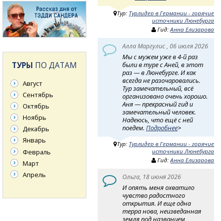
Тур:
Турлидер в Германии - горячие
источники Люнебурга
Гид:
Анна Елизарова
Алла Маргулис , 06 июля 2026
Мы с мужем уже в 4-й раз
ТУРЫ
ПО ДАТАМ
были в туре с Аней, в этот
раз — в Люнебурге. И как
всегда не разочаровались.
Август
Тур замечательный, всё
Сентябрь
организовано очень хорошо.
Аня — прекрасный гид и
Октябрь
замечательный человек.
Ноябрь
Надеюсь, что ещё с ней
поедем.
Подробнее
>
Декабрь
Январь
Тур:
Турлидер в Германии - горячие
Февраль
источники Люнебурга
Гид:
Анна Елизарова
Март
Апрель
Ольга, 18 июня 2026
И опять меня охватило
чувство радостного
открытия. И еще одна
терра нова, неизведанная
земля под названием