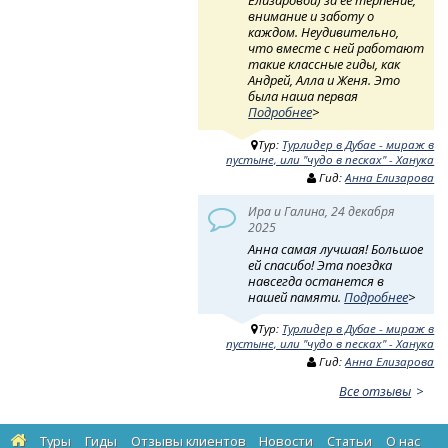
Елизаровой) за её терпение,
внимание и заботу о
каждом. Неудивительно,
что вместе с ней работают
такие классные гиды, как
Андрей, Алла и Женя. Это
была наша первая
Подробнее
>
Тур:
Турлидер в Дубае - мираж в
пустыне, или "чудо в песках" - Ханука
Гид:
Анна Елизарова
Ира и Галина, 24 декабря
2025
Анна самая лучшая! Большое
ей спасибо! Эта поездка
навсегда останется в
нашей памяти.
Подробнее
>
Тур:
Турлидер в Дубае - мираж в
пустыне, или "чудо в песках" - Ханука
Гид:
Анна Елизарова
Все отзывы
Туры
Гиды
Отзывы клиентов
Новости
Статьи
О нас