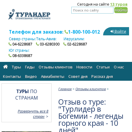
Сегодня на сайте
13 туров
Телефон для заказов:
1-800-100-012
Войти
Север страны:
Тель-Авив:
Иерусалим:
04-6228687
03-6280300
02-6228687
Юг страны:
08-6338687
Туры
Гиды
Отзывы клиентов
Новости
Статьи
О нас
Контакты
Видео
Авиабилеты
Cовет дня
Рассказ дня
Главная
>
Отзывы клиентов
>
ТУРЫ
ПО
СТРАНАМ
Отзыв о туре:
"Турлидер в
Развернуть все 8
Богемии - легенды
стран
горного края - 10
дней"