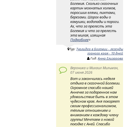
Богемия. Сколько сказочных
картин мохнатых холмов,
поросших елями, пихтами,
березами. Шорох воды о
камушки, водопады и пороги.
Ах, что за прелесть эта
Богемия и что за прелесть
эта милая, изящная
Подробнее
>
Тур:
Турлидер в Богемии - легенды
горного края - 10 дней
Гид:
Анна Елизарова
Вероника и Михаил Мильман,
07 июня 2026
Вот и закончилась неделя
отдыха в сказочной Богемии.
Огромное спасибо нашей
Аннечке за подаренное нам
удовольствие быть в этом
чудесном крае. Аня покоряет
своим профессионализмом,
тёплым отношением и
вниманием к каждому члену
группы! Мечтаем о новой
поездке с Аней. Спасибо