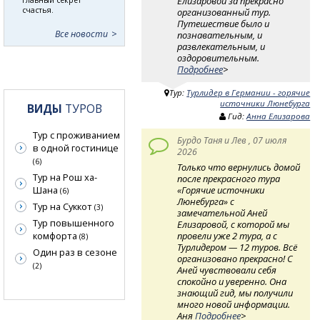
Елизаровой за прекрасно
счастья.
организованный тур.
Путешествие было и
Все новости
познавательным, и
развлекательным, и
оздоровительным.
Подробнее
>
Тур:
Турлидер в Германии - горячие
источники Люнебурга
ВИДЫ
ТУРОВ
Гид:
Анна Елизарова
Тур с проживанием
Бурдо Таня и Лев , 07 июля
в одной гостинице
2026
(6)
Только что вернулись домой
Тур на Рош ха-
после прекрасного тура
Шана
«Горячие источники
(6)
Люнебурга» с
Тур на Суккот
(3)
замечательной Аней
Тур повышенного
Елизаровой, с которой мы
комфорта
провели уже 2 тура, а с
(8)
Турлидером — 12 туров. Всё
Один раз в сезоне
организовано прекрасно! С
(2)
Аней чувствовали себя
спокойно и уверенно. Она
знающий гид, мы получили
много новой информации.
Аня
Подробнее
>