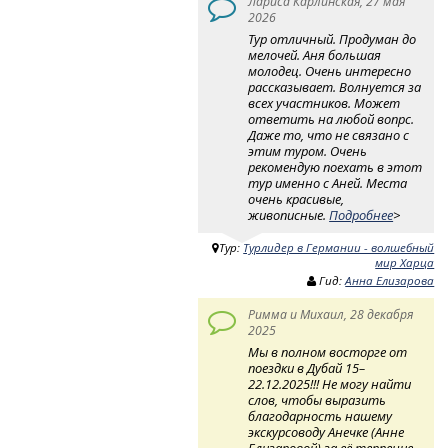
Лариса Карлинская, 27 мая
2026
Тур отличный. Продуман до
мелочей. Аня большая
молодец. Очень интересно
рассказывает. Волнуется за
всех участников. Может
ответить на любой вопрс.
Даже то, что не связано с
этим туром. Очень
рекомендую поехать в этот
тур именно с Аней. Места
очень красивые,
живописные.
Подробнее
>
Тур:
Турлидер в Германии - волшебный
мир Харца
Гид:
Анна Елизарова
Римма и Михаил, 28 декабря
2025
Мы в полном восторге от
поездки в Дубай 15–
22.12.2025!!! Не могу найти
слов, чтобы выразить
благодарность нашему
экскурсоводу Анечке (Анне