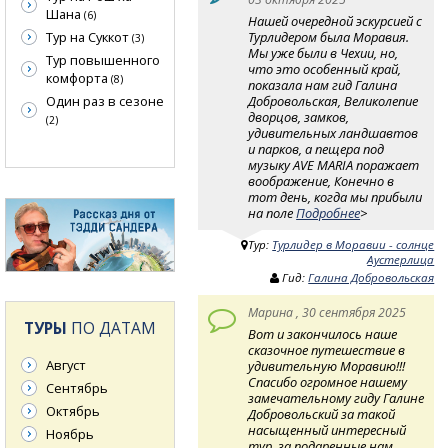
Шана
(6)
Нашей очередной эскурсией с
Турлидером была Моравия.
Тур на Суккот
(3)
Мы уже были в Чехии, но,
Тур повышенного
что это особенный край,
комфорта
(8)
показала нам гид Галина
Добровольская, Великолепие
Один раз в сезоне
дворцов, замков,
(2)
удивительных ландшавтов
и парков, а пещера под
музыку AVE MARIA поражает
воображение, Конечно в
тот день, когда мы прибыли
на поле
Подробнее
>
Тур:
Турлидер в Моравии - солнце
Аустерлица
Гид:
Галина Добровольская
Марина , 30 сентября 2025
ТУРЫ
ПО ДАТАМ
Вот и закончилось наше
сказочное путешествие в
Август
удивительную Моравию!!!
Спасибо огромное нашему
Сентябрь
замечательному гиду Галине
Октябрь
Добровольский за такой
насыщенный интересный
Ноябрь
тур, за подаренные нам