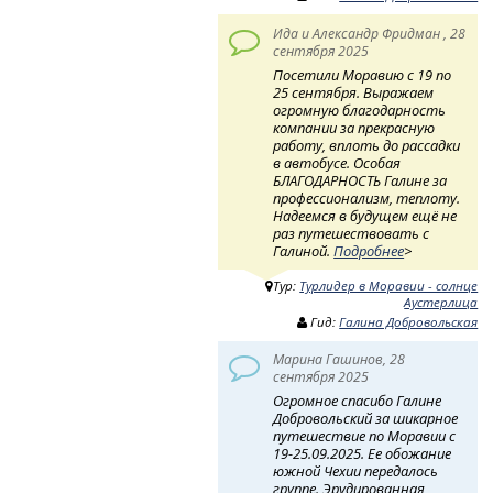
Ида и Александр Фридман , 28
сентября 2025
Посетили Моравию с 19 по
25 сентября. Выражаем
огромную благодарность
компании за прекрасную
работу, вплоть до рассадки
в автобусе. Особая
БЛАГОДАРНОСТЬ Галине за
профессионализм, теплоту.
Надеемся в будущем ещё не
раз путешествовать с
Галиной.
Подробнее
>
Тур:
Турлидер в Моравии - солнце
Аустерлица
Гид:
Галина Добровольская
Марина Гашинов, 28
сентября 2025
Огромное спасибо Галине
Добровольский за шикарное
путешествие по Моравии с
19-25.09.2025. Ее обожание
южной Чехии передалось
группе. Эрудированная,