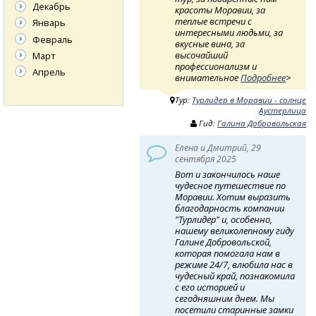
Декабрь
красоты Моравии, за
теплые встречи с
Январь
интересными людьми, за
Февраль
вкусные вина, за
высочайший
Март
профессионализм и
Апрель
внимательное
Подробнее
>
Тур:
Турлидер в Моравии - солнце
Аустерлица
Гид:
Галина Добровольская
Елена и Дмитрий, 29
сентября 2025
Вот и закончилось наше
чудесное путешествие по
Моравии. Хотим выразить
благодарность компании
"Турлидер" и, особенно,
нашему великолепному гиду
Галине Добровольской,
которая помогала нам в
режиме 24/7, влюбила нас в
чудесный край, познакомила
с его историей и
сегодняшним днем. Мы
посетили старинные замки