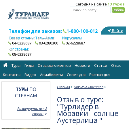
Сегодня на сайте
13 туров
Телефон для заказов:
1-800-100-012
Войти
Север страны:
Тель-Авив:
Иерусалим:
04-6228687
03-6280300
02-6228687
Юг страны:
08-6338687
Туры
Гиды
Отзывы клиентов
Новости
Статьи
О нас
Контакты
Видео
Авиабилеты
Cовет дня
Рассказ дня
Главная
>
Отзывы клиентов
>
ТУРЫ
ПО
СТРАНАМ
Отзыв о туре:
"Турлидер в
Развернуть все 8
Моравии - солнце
стран
Аустерлица "