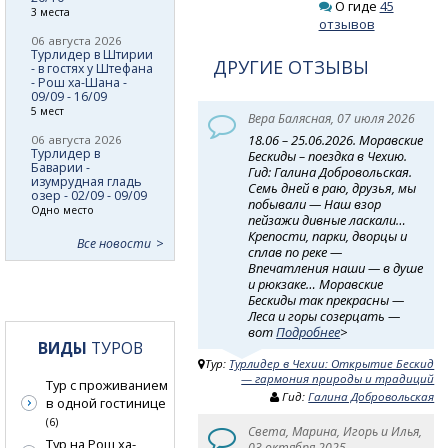
О гиде
45
3 места
отзывов
06 августа 2026
Турлидер в Штирии
ДРУГИЕ ОТЗЫВЫ
- в гостях у Штефана
- Рош ха-Шана -
09/09 - 16/09
5 мест
Вера Балясная, 07 июля 2026
18.06 – 25.06.2026. Моравские
06 августа 2026
Турлидер в
Бескиды – поездка в Чехию.
Баварии -
Гид: Галина Добровольская.
изумрудная гладь
Семь дней в раю, друзья, мы
озер - 02/09 - 09/09
побывали — Наш взор
Одно место
пейзажи дивные ласкали…
Крепости, парки, дворцы и
Все новости
сплав по реке —
Впечатления наши — в душе
и рюкзаке… Моравские
Бескиды так прекрасны —
Леса и горы созерцать —
вот
Подробнее
>
ВИДЫ
ТУРОВ
Тур:
Турлидер в Чехии: Открытие Бескид
— гармония природы и традиций
Тур с проживанием
Гид:
Галина Добровольская
в одной гостинице
(6)
Света, Марина, Игорь и Илья,
Тур на Рош ха-
03 октября 2025