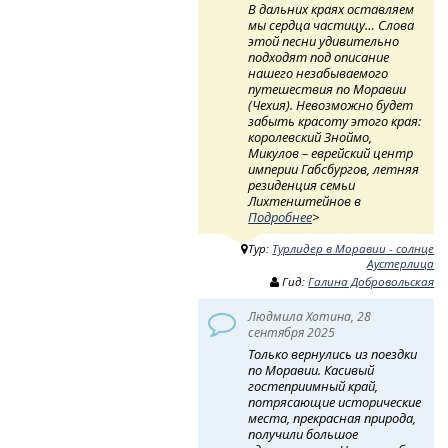
В дальних краях оставляем
мы сердца частицу… Слова
этой песни удивительно
подходят под описание
нашего незабываемого
путешествия по Моравии
(Чехия). Невозможно будет
забыть красоту этого края:
королевский Зноймо,
Микулов – еврейский центр
империи Габсбургов, летняя
резиденция семьи
Лихтенштейнов в
Подробнее
>
Тур:
Турлидер в Моравии - солнце
Аустерлица
Гид:
Галина Добровольская
Людмила Хотина, 28
сентября 2025
Только вернулись из поездки
по Моравии. Касивый
гостеприимный край,
потрясающие исторические
места, прекрасная природа,
получили большое