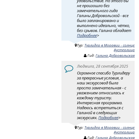
удовольствие. Но этого бы
не произошло без
замечательного гида
Галины Добровольской - все
было запланировано и
выполнено идеально, чётко,
без срывов. Галина обладает
Подробнее
>
Тур:
Турлидер в Моравии - солнце
Аустерлица
Гид:
Галина Добровольская
Людмила, 28 сентября 2025
Огромное спасибо Турлидеру
за прекрасные условия, а
наш экскурсовод была
просто замечательная - с
уважением относилась к
каждому туристу.
Интересная программа.
Надеюсь встретиться с
Галиной в следующих
экскурсиях.
Подробнее
>
Тур:
Турлидер в Моравии - солнце
Аустерлица
Гид:
Галина Добровольская