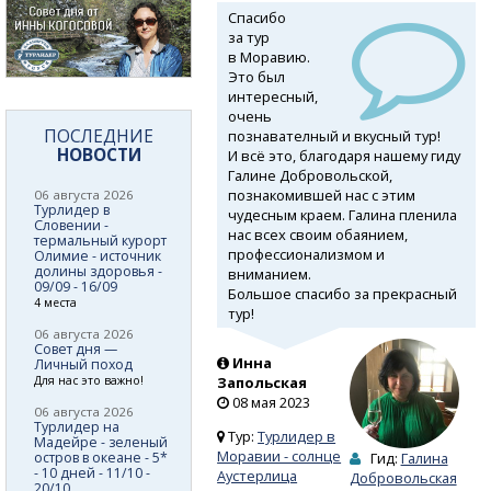
Спасибо
за тур
в Моравию.
Это был
интересный,
очень
ПОСЛЕДНИЕ
познавателный и вкусный тур!
НОВОСТИ
И всё это, благодаря нашему гиду
Галине Добровольской,
познакомившей нас с этим
06 августа 2026
Турлидер в
чудесным краем. Галина пленила
Словении -
нас всех своим обаянием,
термальный курорт
профессионализмом и
Олимие - источник
долины здоровья -
вниманием.
09/09 - 16/09
Большое спасибо за прекрасный
4 места
тур!
06 августа 2026
Совет дня —
Инна
Личный поход
Для нас это важно!
Запольская
08 мая 2023
06 августа 2026
Турлидер на
Тур:
Турлидер в
Мадейре - зеленый
Моравии - солнце
остров в океане - 5*
Гид:
Галина
- 10 дней - 11/10 -
Аустерлица
Добровольская
20/10