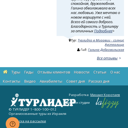
спокойная, дружелюбная.
Галина обволакивала всех
нас любовью. Уже мечтаю о
новом маршруте с ней.
Всего ей самого доброго.
Благодарность и Турлилеру
за отличных
Подробнее
>
Тур:
Турлидер в Моравии - солнце
Аустерлица
Гид:
Галина Добровольская
Все отзывы
Туры
Гиды
Отзывы клиентов
Новости
Статьи
О нас
Контакты
Видео
Авиабилеты
Cовет дня
Рассказ дня
Разработка:
Михаил Коротаев
Дизайн студии
© ТУРЛИДЕР
1−800−100−012
Организованные туры из Израиля
Подписка на рассылки