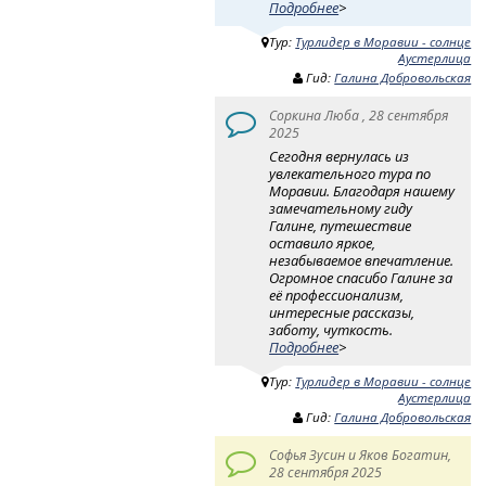
Подробнее
>
Тур:
Турлидер в Моравии - солнце
Аустерлица
Гид:
Галина Добровольская
Соркина Люба , 28 сентября
2025
Сегодня вернулась из
увлекательного тура по
Моравии. Благодаря нашему
замечательному гиду
Галине, путешествие
оставило яркое,
незабываемое впечатление.
Огромное спасибо Галине за
её профессионализм,
интересные рассказы,
заботу, чуткость.
Подробнее
>
Тур:
Турлидер в Моравии - солнце
Аустерлица
Гид:
Галина Добровольская
Софья Зусин и Яков Богатин,
28 сентября 2025