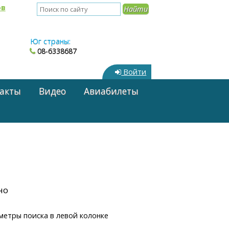
ов
Юг страны:
08-6338687
Войти
акты
Видео
Авиабилеты
но
метры поиска в левой колонке