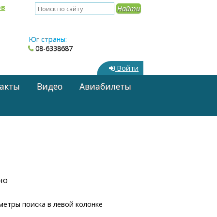
ов
Юг страны:
08-6338687
Войти
акты
Видео
Авиабилеты
но
метры поиска в левой колонке