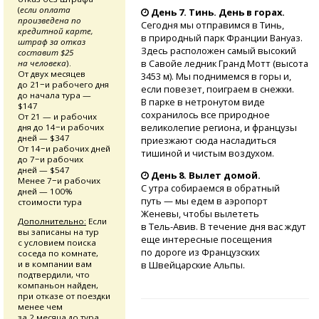
(
если оплата
День 7. Тинь. День в горах.
произведена по
Сегодня мы отправимся в Тинь,
кредитной карте,
в природный парк Франции Вануаз.
штраф за отказ
Здесь расположен самый высокий
составит $25
в Савойе ледник Гранд Мотт (высота
на человека
).
От двух месяцев
3453 м). Мы поднимемся в горы и,
до 21−и рабочего дня
если повезет, поиграем в снежки.
до начала тура —
В парке в нетронутом виде
$147
сохранилось все природное
От 21 — и рабочих
великолепие региона, и французы
дня до 14−и рабочих
дней — $347
приезжают сюда насладиться
От 14−и рабочих дней
тишиной и чистым воздухом.
до 7−и рабочих
дней — $547
День 8. Вылет домой.
Менее 7−и рабочих
С утра собираемся в обратный
дней — 100%
путь — мы едем в аэропорт
стоимости тура
Женевы, чтобы вылететь
Дополнительно:
Если
в Тель-Авив.
В течение дня вас ждут
вы записаны на тур
еще интересные посещения
с условием поиска
по дороге из Французских
соседа по комнате,
и в компании вам
в Швейцарские Альпы.
подтвердили, что
компаньон найден,
при отказе от поездки
менее чем
за 2 месяца до тура