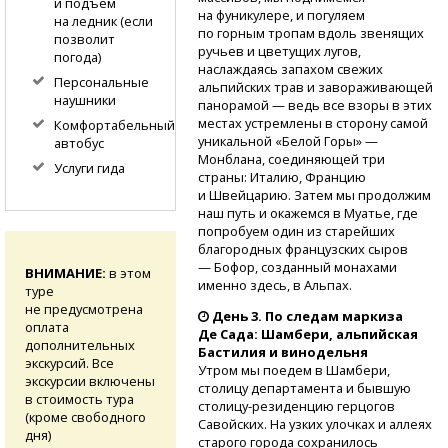
и подъем
на фуникулере, и погуляем
на ледник (если
по горным тропам вдоль звенящих
позволит
ручьев и цветущих лугов,
погода)
наслаждаясь запахом свежих
Персональные
альпийских трав и завораживающей
наушники
панорамой — ведь все взоры в этих
местах устремлены в сторону самой
Комфортабельный
уникальной «Белой Горы» —
автобус
Монблана, соединяющей три
Услуги гида
страны: Италию, Францию
и Швейцарию. Затем мы продолжим
наш путь и окажемся в Муатье, где
попробуем один из старейших
благородных французских сыров
— Бофор, созданный монахами
ВНИМАНИЕ:
в этом
именно здесь, в Альпах.
туре
не предусмотрена
День 3. По следам маркиза
оплата
Де Сада: Шамбери, альпийская
дополнительных
Бастилия и винодельня
экскурсий. Все
Утром мы поедем в Шамбери,
экскурсии включены
столицу департамента и бывшую
в стоимость тура
столицу-резиденцию
герцогов
(кроме свободного
Савойских. На узких улочках и аллеях
дня)
старого города сохранилось