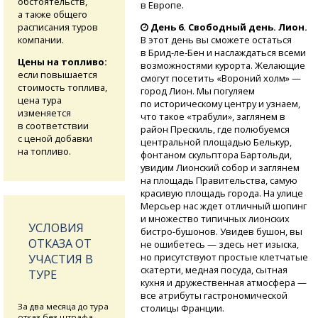
обстоятельств,
в Европе.
а также общего
расписания туров
День 6. Свободный день. Лион.
компании.
В этот день вы сможете остаться
в Брид-ле-Бен
и наслаждаться всеми
Цены на топливо:
возможностями курорта. Желающие
если повышается
смогут посетить «Вороний холм» —
стоимость топлива,
город Лион. Мы погуляем
цена тура
по историческому центру и узнаем,
изменяется
что такое «трабули», заглянем в
в соответствии
район Прескиль, где полюбуемся
с ценой добавки
центральной площадью Белькур,
на топливо.
фонтаном скульптора Бартольди,
увидим Лионский собор и заглянем
на площадь Правительства, самую
красивую площадь города. На улице
Мерсьер нас ждет отличный шопинг
и множество типичных лионских
УСЛОВИЯ
бистро-бушонов.
Увидев бушон, вы
ОТКАЗА ОТ
не ошибетесь — здесь нет изыска,
но присутствуют простые клетчатые
УЧАСТИЯ В
скатерти, медная посуда, сытная
ТУРЕ
кухня и дружественная атмосфера —
все атрибуты гастрономической
За два месяца до тура
столицы Франции.
отказ без штрафа