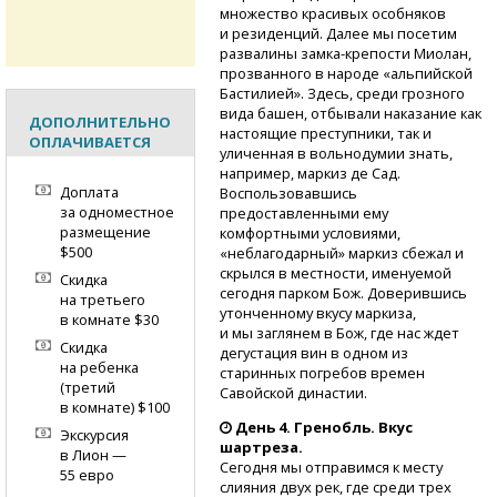
множество красивых особняков
и резиденций. Далее мы посетим
развалины
замка-крепости
Миолан,
прозванного в народе «альпийской
Бастилией». Здесь, среди грозного
вида башен, отбывали наказание как
ДОПОЛНИТЕЛЬНО
настоящие преступники, так и
ОПЛАЧИВАЕТСЯ
уличенная в вольнодумии знать,
например, маркиз де Сад.
Доплата
Воспользовавшись
за одноместное
предоставленными ему
размещение
комфортными условиями,
$500
«неблагодарный» маркиз сбежал и
скрылся в местности, именуемой
Скидка
сегодня парком Бож. Доверившись
на третьего
утонченному вкусу маркиза,
в комнате $30
и мы заглянем в Бож, где нас ждет
Скидка
дегустация вин в одном из
на ребенка
старинных погребов времен
(третий
Савойской династии.
в комнате) $100
День 4. Гренобль. Вкус
Экскурсия
шартреза.
в Лион —
Сегодня мы отправимся к месту
55 евро
слияния двух рек, где среди трех