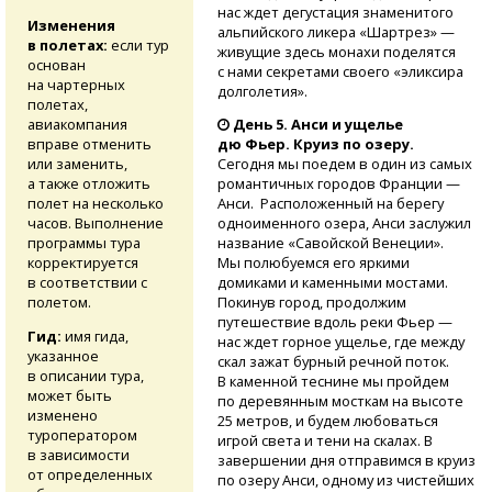
нас ждет дегустация знаменитого
Изменения
альпийского ликера «Шартрез» —
в полетах:
если тур
живущие здесь монахи поделятся
основан
с нами секретами своего «эликсира
на чартерных
долголетия».
полетах,
авиакомпания
День 5. Анси и ущелье
вправе отменить
дю Фьер. Круиз по озеру.
или заменить,
Сегодня мы поедем в один из самых
а также отложить
романтичных городов Франции —
полет на несколько
Анси. Расположенный на берегу
часов. Выполнение
одноименного озера, Анси заслужил
программы тура
название «Савойской Венеции».
корректируется
Мы полюбуемся его яркими
в соответствии с
домиками и каменными мостами.
полетом.
Покинув город, продолжим
путешествие вдоль реки Фьер —
Гид:
имя гида,
нас ждет горное ущелье, где между
указанное
скал зажат бурный речной поток.
в описании тура,
В каменной теснине мы пройдем
может быть
по деревянным мосткам на высоте
изменено
25 метров, и будем любоваться
туроператором
игрой света и тени на скалах. В
в зависимости
завершении дня отправимся в круиз
от определенных
по озеру Анси, одному из чистейших