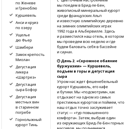
по Женеве
мы поедем
в Брид-ле-Бен,
и Греноблю
живописный минеральный курорт
Куршевель
среди французских Альп
и известную олимпийскую деревню
Анси и круиз
на зимних олимпийских играх
по озеру
1992 года в Альбервилле. Здесь
Ущелье
и разместился наш отель, в котором
дю Фьер
мы проведем всю неделю и где
будем баловать себя в бассейне
Шамбери
и саунах.
Замок-крепость
Миолан
День 2. «Скромное обаяние
буржуазии» — Куршевель,
Дегустация
подъем в горы и дегустация
ликера
сыра
«Шартрез»
Утром нас ждет фешенебельный
Дегустация
курорт Куршавель, его кафе
сыра Бофор
и бутики. Мы «подсмотрим», как
Дегустация
отдыхают на одном из самых
местных вин
престижных курортов и поймем, что
в старинном
наш отдых точно заслуживает
погребе
статус — «тур повышенного
комфорта». Затем, выбрав один
Горнолыжный
из окружающих
Брид-Ле-Бен
горных
курорт Тинь
массивов, мы поднимемся