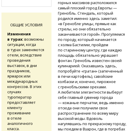
горных массивов расположился
самый плоский город Европы —
Гренобль. Стендаль, который
родился именно здесь заметил:
«в Гренобле улицы, прямые как
ОБЩИЕ УСЛОВИЯ
стрелы, но они обязательно
Изменения
заканчиваются горой». Прогуляемся
в турах:
возможны
по городу, который начинается
ситуации, когда
с холма Бастилии, пройдем
в турах заменяются
по старинному центру, где каждую
отели, вследствие
площадь обязательно украшает
проведения
фонтан. Гренобль известен своей
выставок, в дни
кулинарией. Оказавшись здесь,
праздников,
попробуйте «гратан» (запеченный
ярмарок или
в печи картофель), савойские
международных
колбаски и, конечно, пирожное
конгрессов. В этих
с гренобльскими орехами.
случаях
А любители элегантности выберут
туроператор
себе главный сувенир города
предоставляет
— кожаные перчатки, ведь именно
клиенту
отсюда они получили свое
проживание
распространение по всему миру
в отеле
высокой моды. Вдоволь
аналогичного
нагулявшись по прекрасному городу,
класса.
мы поедем в Вуарон, где в погребах