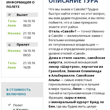
ОПИСАНИЕ ТУРА
ИНФОРМАЦИЯ О
ПОЛЕТЕ
Что мы знаем о Савойе? Трудно
быстро найти ответ на этот вопрос,
Вылет
мы вам дадим подсказки, и вы легко
Тель-
14.10.16
поймете, что и сами прекрасно
Авив
06:20
знаете этот район.
Отель «Савой»?
— точно! Именно
Женева
21.10.16
в Савойе — великолепные замки с
11:00
богатыми коллекциями
их титулованных владельцев —
Прилет
отсюда и определение роскошного
Женева
14.10.16
уровня отелей «Савой».
09:55
Дома в стиле «шале»,
савойская
капуста
, зеленый монашеский
Тель-
21.10.16
ликер «Шартрез»,
перчатки из
Авив
16:05
Гренобля
,
Зимняя Олимпиада
в Альбервилле
,
Савойские
Альпы
— самые известные
горнолыжные курорты и лучшие
в мире трассы,
Лион
— город
В СТОИМОСТЬ
ткачей и гастрономическая столица
ВКЛЮЧЕНО
Франции,
сыры и вина
,
и
минеральный курорт Брид ле
Полет
Бен
, где мы будем жить целую
в Женеву