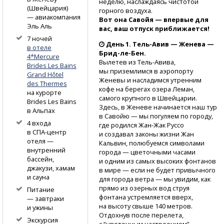
неделю, наслаждаясь чистотой
(Швейцария)
горного воздуха.
— авиакомпания
Вот она Савойя — впервые для
Эль Аль
вас, ваш отпуск приближается!
7 ночей
День 1.
Тель-Авив
— Женева —
в отеле
Брид-ле-Бен.
4*Mercure
Вылетев
из Тель-Авива,
Brides Les Bains
мы приземлимся в аэропорту
Grand Hôtel
Женевы и насладимся утренним
des Thermes
кофе на берегах озера Леман,
на курорте
самого крупного в Швейцарии.
Brides Les Bains
Здесь, в Женеве начинается наш тур
в Альпах
в Савойю — мы погуляем по городу,
4 входа
где родился
Жан-Жак
Руссо
в СПА-центр
и создавал законы жизни Жан
отеля —
Кальвин, полюбуемся символами
внутренний
города — цветочными часами
бассейн,
и одним из самых высоких фонтанов
джакузи, хамам
в мире — если не будет привычного
и сауна
для города ветра — мы увидим, как
прямо из озерных вод струя
Питание
фонтана устремляется вверх,
— завтраки
на высоту свыше 140 метров.
и ужины
Отдохнув после перелета,
Экскурсия
с “цветочным настроением”