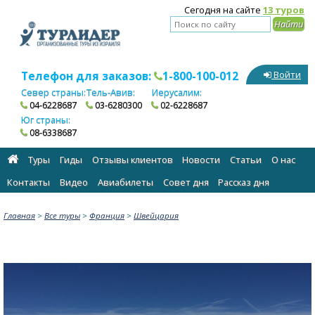
Сегодня на сайте
13 туров
Телефон для заказов:
1-800-100-012
Войти
Север страны:
Тель-Авив:
Иерусалим:
04-6228687
03-6280300
02-6228687
Юг страны:
08-6338687
Туры
Гиды
Отзывы клиентов
Новости
Статьи
О нас
Контакты
Видео
Авиабилеты
Cовет дня
Рассказ дня
Главная
>
Все туры
>
Франция
>
Швейцария