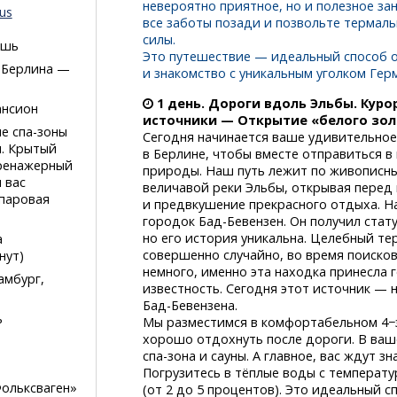
невероятно приятное, но и полезное за
us
все заботы позади и позвольте термал
силы.
ошь
Это путешествие — идеальный способ 
 Берлина —
и знакомство с уникальным уголком Гер
1 день.
Дороги вдоль Эльбы.
Курор
ансион
источники — Открытие «белого зо
ие
спа-зоны
Сегодня начинается ваше удивительное
. Крытый
в Берлине, чтобы вместе отправиться 
тренажерный
природы. Наш путь лежит по живописны
 вас
величавой реки Эльбы, открывая пере
 паровая
и предвкушение прекрасного отдыха. Н
городок
Бад-Бевензен.
Он получил стату
но его история уникальна. Целебный т
а
совершенно случайно, во время поисков
нут)
немного, именно эта находка принесла
амбург,
известность. Сегодня этот источник — 
Бад-Бевензена.
ь
Мы разместимся в комфортабельном 4−з
хорошо отдохнуть после дороги. В ваш
спа-зона
и сауны. А главное, вас ждут 
Погрузитесь в тёплые воды с температу
ольксваген»
(от 2 до 5 процентов). Это идеальный 