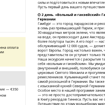
силы и подготовиться к новым впечатле
Пусть первый день вашего путешествия
2 день. «Вольный и ганзейский» 
Германии
Гамбург — это город парадоксов и реко
в семь раз превышающей Париж, и при 
30 квадратных метров зелени, что явл
на воде, он превосходит даже Амстерд
более полутора тысяч. А его порт — на
обслуживающий 12 000 судов, — делает
ена оплата
ворот Европы. Город настолько важен, 
сии
представительств он уступает только
Н
Наша экскурсия начнется с раскрытия т
себя «вольным и ганзейским». Мы увид
(внутренний и внешний), полюбуемся с
церковью Святого Михаила и прогуляем
ремесленников. Кульминацией станет п
самой роскошной в Германии. Вы также
с изысканной кухней Северной Германии
ние — €350
Особое место в нашей программе зани
— это не просто достопримечательност
тном
в Книгу рекордов Гиннеса. Пусть вас н
Путешествие по этому волшебному миру