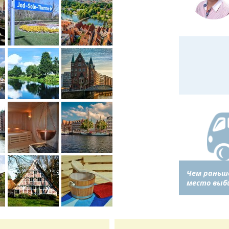
Чем раньш
место выб