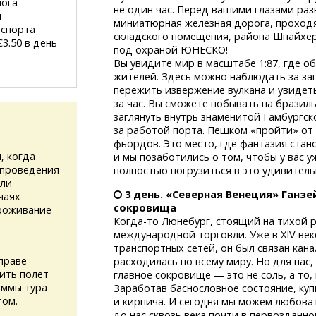
лога
не один час. Перед вашими глазами ра
и
миниатюрная железная дорога, проход
аспорта
складского помещения, района Шпайхер
3.50 в день
под охраной ЮНЕСКО!
Вы увидите мир в масштабе 1:87, где о
жителей. Здесь можно наблюдать за зап
пережить извержение вулкана и увидеть
за час. Вы сможете побывать на бразил
заглянуть внутрь знаменитой Гамбургс
за работой порта. Пешком «пройти» от
фьордов. Это место, где фантазия стан
, когда
и мы позаботились о том, чтобы у вас у
 проведения
полностью погрузиться в это удивитель
или
3 день. «Северная Венеция» Ганзе
чаях
сокровища
проживание
Когда-то
Люнебург, стоящий на тихой р
международной торговли. Уже в XIV век
транспортных сетей, он был связан кана
праве
расходилась по всему миру. Но для нас
ить полет
главное сокровище — это не соль, а то,
аммы тура
Заработав баснословное состояние, ку
том.
и кирпича. И сегодня мы можем любов
до нас сквозь века почти в первозданно