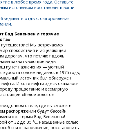
нятие в любое время года. Оставьте
ьным источникам восстановить ваши
объединить отдых, оздоровление
мании.
т Бад Бевензен и горячие
лота»
 путешествие! Мы встречаемся
в мир спокойствия и исцеляющей
м дорогам, что петляют вдоль
д нами захватывающие виды
аш пункт назначения — уютный
с курорта совсем недавно, в 1975 году,
ермальный источник был обнаружен
 нефти. И хотя нефти здесь оказалось
 городу процветание и всемирную
настоящее «белое золото»
вездочном отеле, где вы сможете
ем распоряжении будут бассейн,
знаменитые термы
Бад-Бевензена!
рой от 32 до 35 °C, насыщенные солью
способ снять напряжение, восстановить