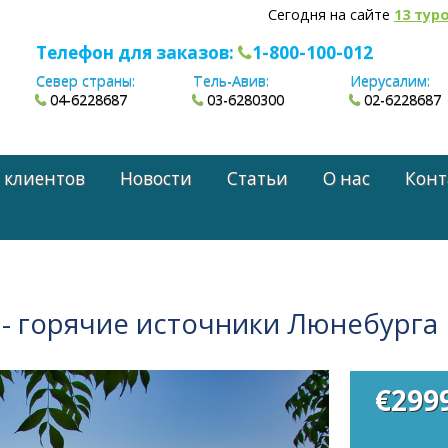
Сегодня на сайте
13 тур
Телефон для заказов:
1-800-100-012
Север страны:
Тель-Авив:
Иерусалим:
04-6228687
03-6280300
02-6228687
 клиентов
Новости
Статьи
О нас
Конт
 - горячие источники Люнебурга
€299