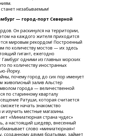
ниям.
 станет незабываемым!
Гамбург —
город-порт
Северной
рдов. Он раскинулся на территории,
этом на каждого жителя приходится
яется мировым рекордом! Построенный
ам по количеству мостов — их здесь
стоящий гигант, ежегодно
 Гамбург одними из главных морских
что по количеству иностранных
ью-Йорку.
айны, почему город до сих пор именует
им живописный залив Альстер
имволом города — величественной
ся по старинному кварталу
осещение Ратуши, которая считается
 сможете начать знакомство
 и изучить местные магазины.
мает «Миниатюрная страна чудес»
ь, а настоящий шедевр, внесенный
е обманывает слово «миниатюрная»!
, созданному двумя братьями, займет