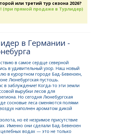
торой или третий тур сезона 2026?
! (при прямой продаже в Турлидер)
идер в Германии -
юнебурга
ствию в самое сердце северной
лись в удивительный узор. Наш новый
елю в курортном городе
Бад-Бевензен,
оне Люнебургская пустошь.
ас в заблуждение!
Когда-то
эти земли
совой вырубки лесов для
региона. Но сегодня Люнебургская
где сосновые леса сменяются полями
 воздух наполнен ароматом дикой
 золота, но её незримое присутствие
ах. Именно они сделали
Бад-Бевензен
х целебных водах — это не только