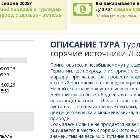
 сезоне 2025?
Вы заказываете в
рямой продаже в Турлидер
Для вас
скидка €25
риод с 29/03/26 - 31/10/26
(скидки суммируются)
ОПИСАНИЕ ТУРА
Турл
горячие источники Л
т
Приготовьтесь к незабываемому путеше
09.09.26
Германии, где природа и история спле
09:35
маршрут приглашает вас провести нед
который расположен в заповедном реги
16.09.26
Не дайте названию «пустошь» ввести в
15:50
действительно были обеднены
из-за
мас
производства соли — «белого золота» 
пустошь — это великолепные пейзажи, 
цветущего вереска и можжевельника, а
природы.
Соль здесь больше не продаётся на вес
ощущается в местных горячих источник
льАль
знаменитым на весь мир. Купание в эти