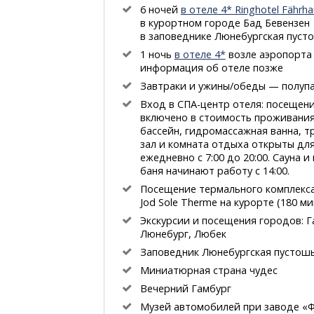
6 ночей
в отеле 4* Ringhotel Fährha
в курортном городе Бад Бевензен
в заповеднике Люнебургская пуст
1 ночь
в отеле 4*
возле аэропорта
информация об отеле позже
Завтраки и ужины/обеды — полуп
Вход
в СПА-центр
отеля: посещен
включено в стоимость проживания
бассейн, гидромассажная ванна, 
зал и комната отдыха открыты для
ежедневно с 7:00 до 20:00. Сауна и
баня начинают работу с 14:00.
Посещение термального комплекс
Jod Sole Therme на курорте (180 ми
Экскурсии и посещения городов: Г
Люнебург, Любек
Заповедник Люнебургская пустош
Миниатюрная страна чудес
Вечерний Гамбург
Музей автомобилей при заводе «Ф