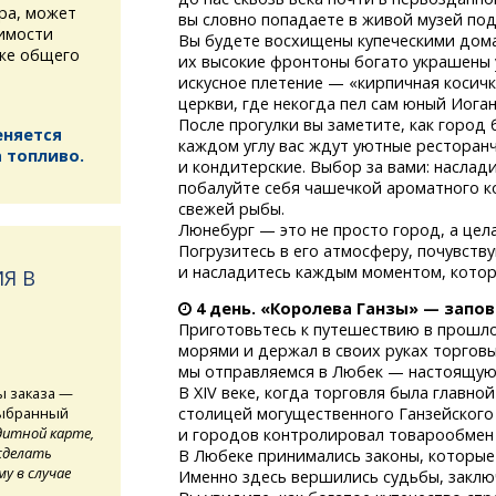
ура, может
вы словно попадаете в живой музей по
имости
Вы будете восхищены купеческими домам
кже общего
их высокие фронтоны богато украшены
искусное плетение — «кирпичная косичк
церкви, где некогда пел сам юный Иоган
После прогулки вы заметите, как город
еняется
каждом углу вас ждут уютные ресторан
 топливо.
и кондитерские. Выбор за вами: наслад
побалуйте себя чашечкой ароматного 
свежей рыбы.
Люнебург — это не просто город, а цела
Погрузитесь в его атмосферу, почувств
и насладитесь каждым моментом, котор
Я В
4 день. «Королева Ганзы» — запо
Приготовьтесь к путешествию в прошло
морями и держал в своих руках торговы
мы отправляемся в Любек — настоящую 
В XIV веке, когда торговля была главн
ы заказа —
выбранный
столицей могущественного Ганзейского 
дитной карте,
и городов контролировал товарообмен 
сделать
В Любеке принимались законы, которые
у в случае
Именно здесь вершились судьбы, заключ