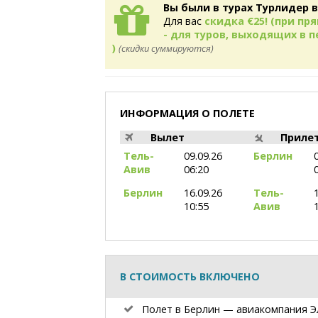
Вы были в турах Турлидер в
Для вас
скидка €25! (при п
- для туров, выходящих в пе
)
(скидки суммируются)
ИНФОРМАЦИЯ О ПОЛЕТЕ
Вылет
Приле
Тель-
09.09.26
Берлин
Авив
06:20
Берлин
16.09.26
Тель-
10:55
Авив
В СТОИМОСТЬ ВКЛЮЧЕНО
Полет в Берлин — авиакомпания Э