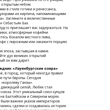
д открытым небом.
и в стиле готики и ренессанса,
 узорами из кирпича, напоминающими
а». Загляните в величественные
н Себастьян Бах.
 будто приглашает вас задержаться. На
чики, атмосферные кофейни
итесь бокалом местного пива,
кофе с пирожным или закажите порцию
я эпоха, застывшая в камне.
уйте дух великих открытий
ый он вам дарит.
ведник «Лауенбургские озера»
е, в город, который некогда правил
е пути Европы. Сегодня
«королеву Ганзы».
ой движущей силой, Любек стал
союза. Этот уникальный союз купцов
на Балтийском и Северном морях.
 были важнее указов императоров.
ались сделки и создавалась история.