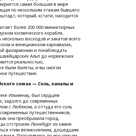
звернется самая большая в мире
ящая по нескольким этажам бывшего
штадт, который, кстати, находится
битает более 200 000 миниатюрных
уском космического корабля,
 несколько восходов и закатов всего
ьском и венецианском карнавалах,
кой филармонии и понаблюдать
 швейцарских Альп до норвежских
овится реальностью,
же были билеты, и вы смогли
ное путешествие.
йского союза — Соль, каналы и
еке Ильменау, был сердцем
е, задолго до современных
лом с Любеком, а оттуда его соль
, современных путешественников,
 как она преобразила город.
пцы отстроили Люнебург из камня
аться этим великолепием, дошедшим
м виде. Прогуливаясь по его улицам,