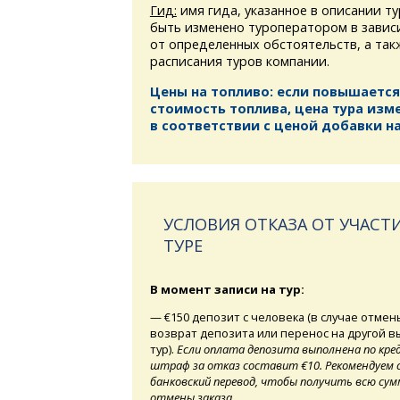
Гид:
имя гида, указанное в описании т
быть изменено туроператором в завис
от определенных обстоятельств, а та
расписания туров компании.
Цены на топливо: если повышается
стоимость топлива, цена тура изм
в соответствии с ценой добавки на
УСЛОВИЯ ОТКАЗА ОТ УЧАСТИ
ТУРЕ
В момент записи на тур:
— €150 депозит с человека (в случае отмен
возврат депозита или перенос на другой 
тур).
Если оплата депозита выполнена по кре
штраф за отказ составит €10. Рекомендуем 
банковский перевод, чтобы получить всю сумм
отмены заказа.