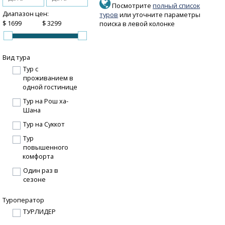
Посмотрите
полный список
Диапазон цен:
туров
или уточните параметры
$
$
поиска в левой колонке
Вид тура
Тур с
проживанием в
одной гостинице
Тур на Рош ха-
Шана
Тур на Суккот
Тур
повышенного
комфорта
Один раз в
сезоне
Туроператор
ТУРЛИДЕР