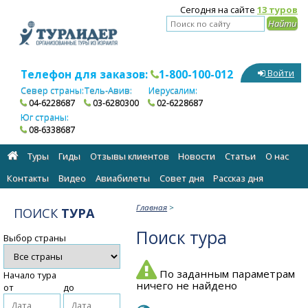
Сегодня на сайте
13 туров
Телефон для заказов:
1-800-100-012
Войти
Север страны:
Тель-Авив:
Иерусалим:
04-6228687
03-6280300
02-6228687
Юг страны:
08-6338687
Туры
Гиды
Отзывы клиентов
Новости
Статьи
О нас
Контакты
Видео
Авиабилеты
Cовет дня
Рассказ дня
Главная
>
ПОИСК
ТУРА
Поиск тура
Выбор страны
По заданным параметрам
Начало тура
ничего не найдено
от
до