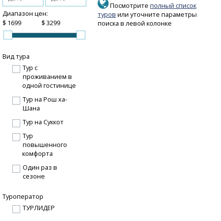
Посмотрите
полный список
Диапазон цен:
туров
или уточните параметры
$
$
поиска в левой колонке
Вид тура
Тур с
проживанием в
одной гостинице
Тур на Рош ха-
Шана
Тур на Суккот
Тур
повышенного
комфорта
Один раз в
сезоне
Туроператор
ТУРЛИДЕР