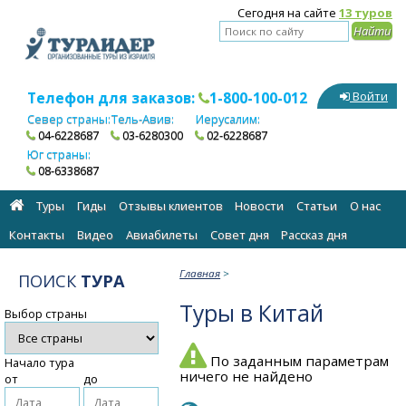
Сегодня на сайте
13 туров
Телефон для заказов:
1-800-100-012
Войти
Север страны:
Тель-Авив:
Иерусалим:
04-6228687
03-6280300
02-6228687
Юг страны:
08-6338687
Туры
Гиды
Отзывы клиентов
Новости
Статьи
О нас
Контакты
Видео
Авиабилеты
Cовет дня
Рассказ дня
Главная
>
ПОИСК
ТУРА
Туры в Китай
Выбор страны
По заданным параметрам
Начало тура
ничего не найдено
от
до