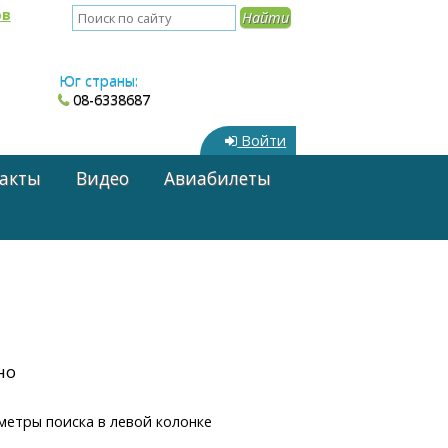
ов
Юг страны:
08-6338687
Войти
акты
Видео
Авиабилеты
но
метры поиска в левой колонке