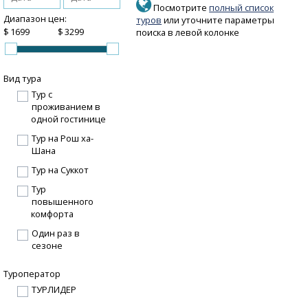
Посмотрите
полный список
Диапазон цен:
туров
или уточните параметры
$
$
поиска в левой колонке
Вид тура
Тур с
проживанием в
одной гостинице
Тур на Рош ха-
Шана
Тур на Суккот
Тур
повышенного
комфорта
Один раз в
сезоне
Туроператор
ТУРЛИДЕР