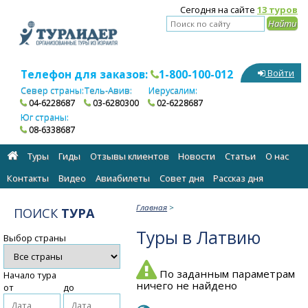
Сегодня на сайте
13 туров
Телефон для заказов:
1-800-100-012
Войти
Север страны:
Тель-Авив:
Иерусалим:
04-6228687
03-6280300
02-6228687
Юг страны:
08-6338687
Туры
Гиды
Отзывы клиентов
Новости
Статьи
О нас
Контакты
Видео
Авиабилеты
Cовет дня
Рассказ дня
Главная
>
ПОИСК
ТУРА
Туры в Латвию
Выбор страны
По заданным параметрам
Начало тура
ничего не найдено
от
до