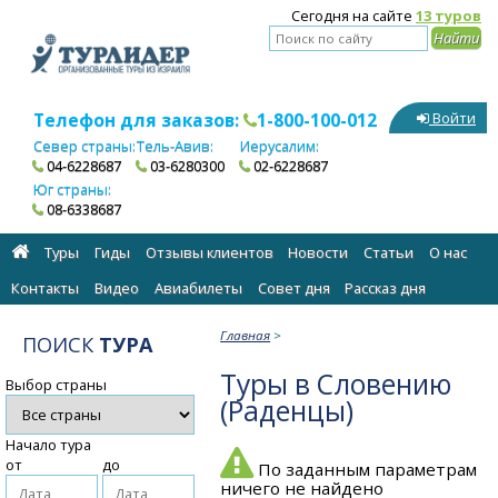
Сегодня на сайте
13 туров
Телефон для заказов:
1-800-100-012
Войти
Север страны:
Тель-Авив:
Иерусалим:
04-6228687
03-6280300
02-6228687
Юг страны:
08-6338687
Туры
Гиды
Отзывы клиентов
Новости
Статьи
О нас
Контакты
Видео
Авиабилеты
Cовет дня
Рассказ дня
Главная
>
ПОИСК
ТУРА
Туры в Словению
Выбор страны
(Раденцы)
Начало тура
от
до
По заданным параметрам
ничего не найдено