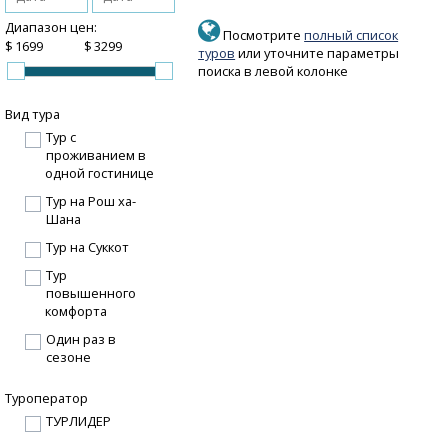
Диапазон цен:
Посмотрите
полный список
$
$
туров
или уточните параметры
поиска в левой колонке
Вид тура
Тур с
проживанием в
одной гостинице
Тур на Рош ха-
Шана
Тур на Суккот
Тур
повышенного
комфорта
Один раз в
сезоне
Туроператор
ТУРЛИДЕР