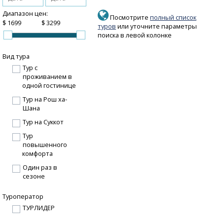
Диапазон цен:
Посмотрите
полный список
$
$
туров
или уточните параметры
поиска в левой колонке
Вид тура
Тур с
проживанием в
одной гостинице
Тур на Рош ха-
Шана
Тур на Суккот
Тур
повышенного
комфорта
Один раз в
сезоне
Туроператор
ТУРЛИДЕР