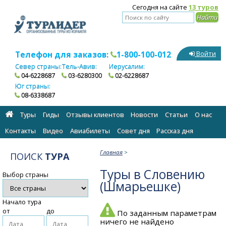
Сегодня на сайте
13 туров
Телефон для заказов:
1-800-100-012
Войти
Север страны:
Тель-Авив:
Иерусалим:
04-6228687
03-6280300
02-6228687
Юг страны:
08-6338687
Туры
Гиды
Отзывы клиентов
Новости
Статьи
О нас
Контакты
Видео
Авиабилеты
Cовет дня
Рассказ дня
Главная
>
ПОИСК
ТУРА
Туры в Словению
Выбор страны
(Шмарьешке)
Начало тура
от
до
По заданным параметрам
ничего не найдено