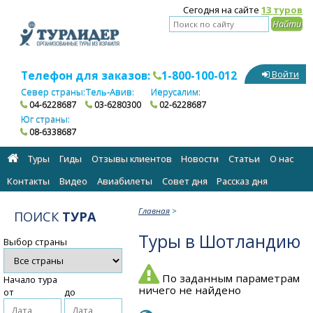
Сегодня на сайте
13 туров
Телефон для заказов:
1-800-100-012
Войти
Север страны:
Тель-Авив:
Иерусалим:
04-6228687
03-6280300
02-6228687
Юг страны:
08-6338687
Туры
Гиды
Отзывы клиентов
Новости
Статьи
О нас
Контакты
Видео
Авиабилеты
Cовет дня
Рассказ дня
Главная
>
ПОИСК
ТУРА
Туры в Шотландию
Выбор страны
По заданным параметрам
Начало тура
ничего не найдено
от
до