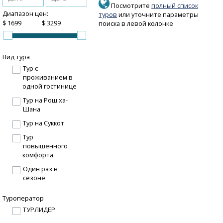
Посмотрите
полный список
Диапазон цен:
туров
или уточните параметры
$
$
поиска в левой колонке
Вид тура
Тур с
проживанием в
одной гостинице
Тур на Рош ха-
Шана
Тур на Суккот
Тур
повышенного
комфорта
Один раз в
сезоне
Туроператор
ТУРЛИДЕР