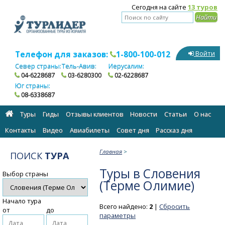
Сегодня на сайте
13 туров
Телефон для заказов:
1-800-100-012
Войти
Север страны:
Тель-Авив:
Иерусалим:
04-6228687
03-6280300
02-6228687
Юг страны:
08-6338687
Туры
Гиды
Отзывы клиентов
Новости
Статьи
О нас
Контакты
Видео
Авиабилеты
Cовет дня
Рассказ дня
Главная
>
ПОИСК
ТУРА
Туры в Словения
Выбор страны
(Терме Олимие)
Начало тура
Всего найдено:
2
|
Сбросить
от
до
параметры