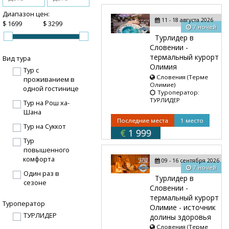
Диапазон цен:
11 - 18 августа 2026
$
$
7 ночей
Турлидер в
Словении -
термальный курорт
Вид тура
Олимия
Тур с
Словения (Терме
проживанием в
Олимие)
одной гостинице
Туроператор:
ТУРЛИДЕР
Тур на Рош ха-
Шана
Последние места
1 место
Тур на Суккот
€
1 999
Тур
повышенного
комфорта
09 - 16 сентября 2026
7 ночей
Один раз в
Турлидер в
сезоне
Словении -
термальный курорт
Туроператор
Олимие - источник
ТУРЛИДЕР
долины здоровья
Словения (Терме