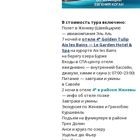
В стоимость тура включено:
Полет в Женеву (Швейцария)
— авиакомпания Эль Аль
7 ночей в
отеле 4* Golden Tulip
Aix les Bains — Le Garden Hotel &
Spa
на курорте Aix les Bains
на берегу озера Бурже
Входы
в СПА-центр
отеля
ежедневно — внутренний бассейн,
джакузи, хамам и сауна (с 07:00−23:00)
Питание — завтраки и ужины
в Савойе
2 ночи в отеле
4* в районе Женевы
— инфо об отеле позже
Завтраки и ужины
Экскурсия по Женеве и Греноблю
Куршевель
Подъем на фуникулере в районе
Трех Долин
Анси и круиз по озеру
Ущелье дю Фьер