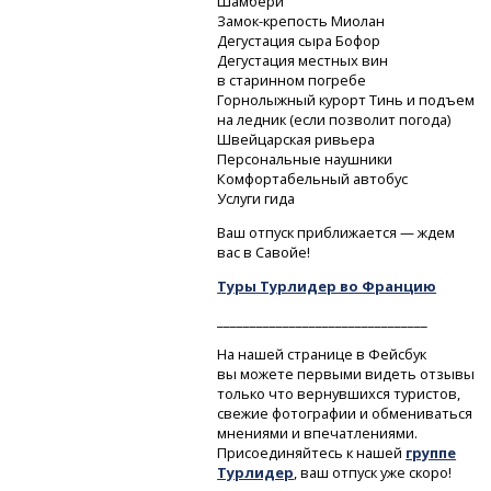
Шамбери
Замок-крепость
Миолан
Дегустация сыра Бофор
Дегустация местных вин
в старинном погребе
Горнолыжный курорт Тинь и подъем
на ледник (если позволит погода)
Швейцарская ривьера
Персональные наушники
Комфортабельный автобус
Услуги гида
Ваш отпуск приближается — ждем
вас в Савойе!
Туры Турлидер во Францию
________________________________
На нашей странице в Фейсбук
вы можете первыми видеть отзывы
только что вернувшихся туристов,
свежие фотографии и обмениваться
мнениями и впечатлениями.
Присоединяйтесь к нашей
группе
Турлидер
, ваш отпуск уже скоро!