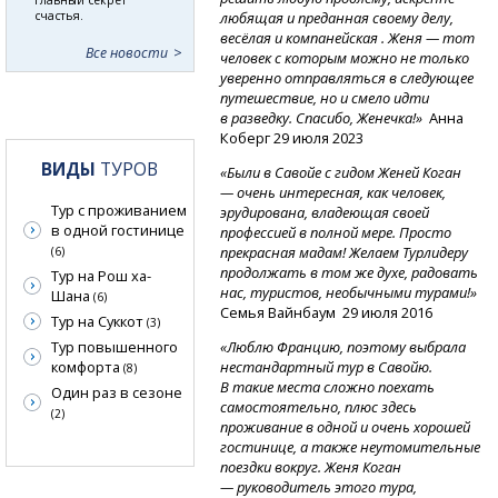
счастья.
любящая и преданная своему делу,
весёлая и компанейская . Женя — тот
Все новости
человек с которым можно не только
уверенно отправляться в следующее
путешествие, но и смело идти
в разведку. Спасибо, Женечка!»
Анна
Коберг 29 июля 2023
ВИДЫ
ТУРОВ
«Были в Савойе с гидом Женей Коган
— очень интересная, как человек,
Тур с проживанием
эрудирована, владеющая своей
в одной гостинице
профессией в полной мере. Просто
прекрасная мадам! Желаем Турлидеру
(6)
продолжать в том же духе, радовать
Тур на Рош ха-
нас, туристов, необычными турами!»
Шана
(6)
Семья Вайнбаум 29 июля 2016
Тур на Суккот
(3)
Тур повышенного
«Люблю Францию, поэтому выбрала
комфорта
нестандартный тур в Савойю.
(8)
В такие места сложно поехать
Один раз в сезоне
самостоятельно, плюс здесь
(2)
проживание в одной и очень хорошей
гостинице, а также неутомительные
поездки вокруг. Женя Коган
— руководитель этого тура,