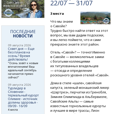
22/07 — 31/07
3 места
Что мы знаем
о Савойе?
Трудно быстро найти ответ на этот
ПОСЛЕДНИЕ
вопрос, мы вам дадим подсказки,
НОВОСТИ
и вы легко поймете, что и сами
прекрасно знаете этот район.
09 августа 2026
Совет дня — Еще
Отель «Савой»? — точно! Именно
без планов на
осень? Время
в Савойе — великолепные замки
действовать!
с богатыми коллекциями
"Осень зовёт к новым
их титулованных владельцев
впечатлениям! Ваш
— отсюда и определение
идеальный сентябрь
начинается прямо
роскошного уровня отелей «Савой».
сейчас!"
Дома в стиле «шале», савойская
09 августа 2026
капуста, зеленый монашеский ликер
Турлидер в
Словении -
«Шартрез», перчатки из Гренобля,
термальный курорт
Зимняя Олимпиада в Альбервилле,
Олимие - источник
Савойские Альпы — самые
долины здоровья -
известные горнолыжные курорты
09/09 - 16/09
4 места
и лучшие в мире трассы, Лион