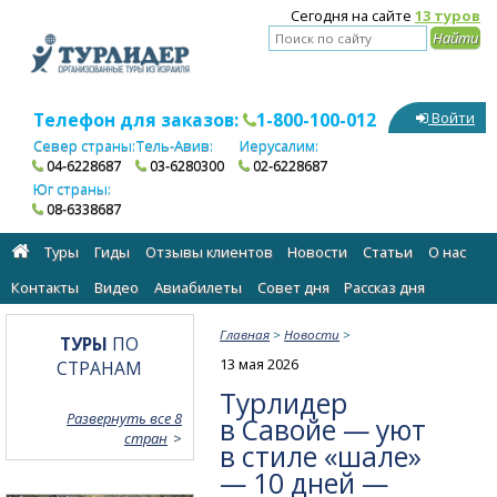
Сегодня на сайте
13 туров
Телефон для заказов:
1-800-100-012
Войти
Север страны:
Тель-Авив:
Иерусалим:
04-6228687
03-6280300
02-6228687
Юг страны:
08-6338687
Туры
Гиды
Отзывы клиентов
Новости
Статьи
О нас
Контакты
Видео
Авиабилеты
Cовет дня
Рассказ дня
Главная
>
Новости
>
ТУРЫ
ПО
13 мая 2026
СТРАНАМ
Турлидер
Развернуть все 8
в Савойе — уют
стран
в стиле «шале»
— 10 дней —