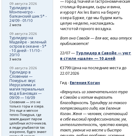
— город ткачей и гастрономическая
09 августа 2026
столица Франции, сыры и вина,
Турлидер в
Монтенегро -
и курорт Aix les Bains на берегу
балканский шик 5* -
озера Бурже, где мы будем жить
24/09 - 01/10
целую неделю, наслаждаясь
2 места
чистотой горного воздуха.
09 августа 2026
Турлидер на
Вот она Савойя — для вас, ваш отпуск
Мадейре - зеленый
приближается!
остров в океане - 5*
- 10 дней - 11/10 -
22/07 —
Турлидер в Савойе — уют
20/10
в стиле «шале» — 10 дней
3 места
€3799 Цена на последние места до
09 августа 2026
Турлидер в
22.07.2026
Словении —
Помурье: вкус
Гид -
Евгения Коган
Иерусалима и
магия термальных
«Вернулись из замечательного тура
вод в Бановцах —
в Савойю и хотим выразить
09/09 — 16/09
Словения — это не
благодарность Турлидеру за такого
только горы и озера.
потрясающего гида, как Евгения
Это еще и мягкое
Коган. Женя — человек, сочетающий
тепло Помурья, где
в себе высокий профессионализм, ум,
земля дышит паром
целебных источников,
интеллигентность, чувство юмора,
а люди улыбаются так
такт, умение на месте и быстро
искренне, будто знают
решить любую проблему, искренне
главный секрет