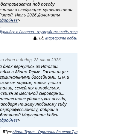
одстраивается под погоду.
ечтаю о следующем путешествии
 Ритой. Июль 2026 Доломиты
одробнее
>
Турлидер в Баварии - изумрудная гладь озер
Гид:
Маргарита Кобец
ин Нина и Андор, 28 июня 2026
а днях вернулись из Италии.
тдых в Абано Терме. Гостиница с
ерминальными бассейнами, СПА и
расивым парком, новые уголки
талии, семейная винодельня,
осещение местной сыроварни...
утешествие удалось,как всегда,
лагодаря нашему любимому гиду
уперпрофессионалу, доброй и
аботливой Маргарите Кобец.
одробнее
>
Тур:
Абано Терме – Гармония Венето: Тур