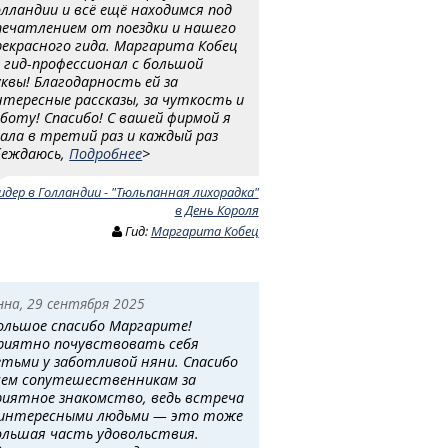
олландии и всё ещё находимся под
печатлением от поездки и нашего
рекрасного гида. Маргарита Кобец
 гид-профессионал с большой
уквы! Благодарность ей за
нтересные рассказы, за чуткость и
аботу! Спасибо! С вашей фирмой я
хала в третий раз и каждый раз
беждаюсь,
Подробнее
>
идер в Голландии - "Тюльпанная лихорадка"
в День Короля
Гид:
Маргарита Кобец
нна, 29 сентября 2025
ольшое спасибо Маргарите!
риятно почувствовать себя
етьми у заботливой няни. Спасибо
сем сопутешественникам за
риятное знакомство, ведь встреча
 интересными людьми — это тоже
ольшая часть удовольствия.