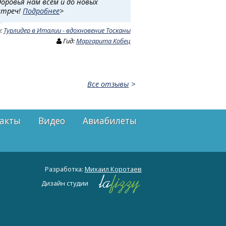
доровья нам всем и до новых
стреч!
Подробнее
>
р:
Турлидер в Италии - вдохновение Тосканы
Гид:
Маргарита Кобец
Все отзывы
акты
Видео
Авиабилеты
Разработка:
Михаил Коротаев
Дизайн студии