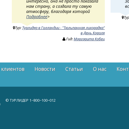
интересно, она не просто показала
З
нам страну, а создала ту самую
в
атмосферу, благодаря которой
Подробнее
>
Ту
Тур:
Турлидер в Голландии - "Тюльпанная лихорадка"
в День Короля
Гид:
Маргарита Кобец
 клиентов
Новости
Статьи
О нас
Конт
© ТУРЛИДЕР
1−800−100−012