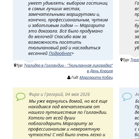
умеет удивлять: выбором гостиниц
Г
в самых лучших местах,
в
замечательными маршрутами и,
п
конечно, профессиональным, чутким
—
и заботливым гидом — Маргарита
б
это доказала. Всё было продумано
и
до мелочей! Спасибо вам за
з
возможность посетить
е
тюльпановый рай и насладиться
у
весенней
Подробнее
>
Тур:
Турл
Тур:
Турлидер в Голландии - "Тюльпанная лихорадка"
в День Короля
Гид:
Маргарита Кобец
Фира и Грегорий, 04 мая 2026
А
Мы уже вернулись домой, но всё еще
Б
находимся под впечатлением от
П
нашего путешествия по Голландии.
д
Хотели от всей души
в
поблагодарить Маргариту за
п
профессионализм и невероятную
с
чуткость! ​ С ней было очень легко и
б