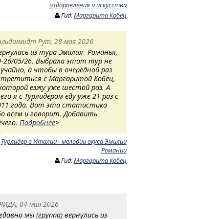
оздоровления и искусства
Гид:
Маргарита Кобец
ольдшмидт Рут, 28 мая 2026
ернулась из тура Эмилия- Романья,
9-26/05/26. Выбрала этот тур не
лучайно, а чтобы в очередной раз
стретиться с Маргаритой Кобец,
 которой езжу уже шестой раз. А
сего я с Турлидером еду уже 21 раз с
011 года. Вот эта статистика
бо всем и говорит. Добавить
ечего.
Подробнее
>
:
Турлидер в Италии - мелодии вкуса Эмилии
Романии
Гид:
Маргарита Кобец
РИДА, 04 мая 2026
едавно мы (группа) вернулись из