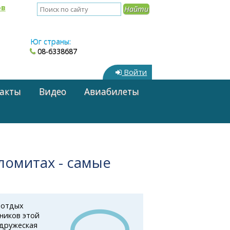
ов
Юг страны:
08-6338687
Войти
акты
Видео
Авиабилеты
ломитах - самые
 отдых
ников этой
 дружеская