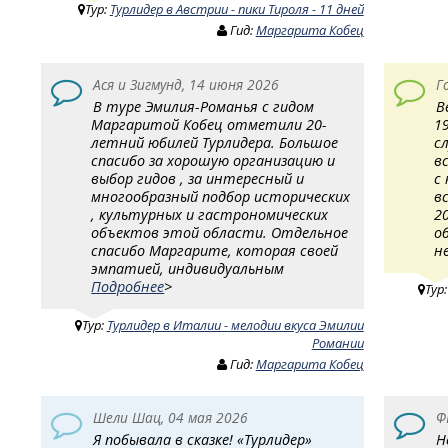
Тур:
Турлидер в Австрии - пики Тироля - 11 дней
Гид:
Маргарита Кобец
Ася и Зигмунд, 14 июня 2026
Г
В туре Эмилия-Романья с гидом
В
Маргаритой Кобец отметили 20-
1
летний юбилей Турлидера. Большое
с
спасибо за хорошую организацию и
в
выбор гидов , за интересный и
с
многообразный подбор исторических
в
, культурных и гастрономических
2
объектов этой области. Отдельное
о
спасибо Маргарите, которая своей
н
эмпатией, индивидуальным
Подробнее
>
Тур
Тур:
Турлидер в Италии - мелодии вкуса Эмилии
Романии
Гид:
Маргарита Кобец
Шели Шац, 04 мая 2026
Ф
Я побывала в сказке! «Турлидер»
Н