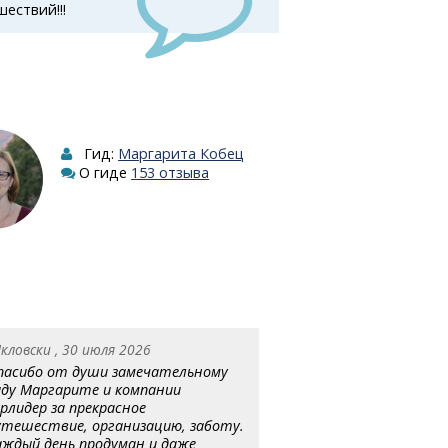
ествий!!!
Гид:
Маргарита Кобец
О гиде
153 отзыва
кловски , 30 июля 2026
пасибо от души замечательному
иду Маргарите и компании
урлидер за прекрасное
утешествие, организацию, заботу.
аждый день продуман и даже