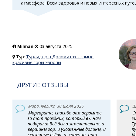
атмосфера! Всем здоровья и новых интересных путеш
Milman
03 августа 2025
Тур:
Турлидер в Доломитах - самые
красивые горы Европы
ДРУГИЕ ОТЗЫВЫ
Мира, Феликс, 30 июля 2026
Ш
Маргарита, спасибо вам огромное
С
за тот праздник, который вы нам
г
подарили! Всё было замечательно: и
Т
вершины гор, и ухоженные долины, и
п
сказочные озёра, и, конечно, наш
К