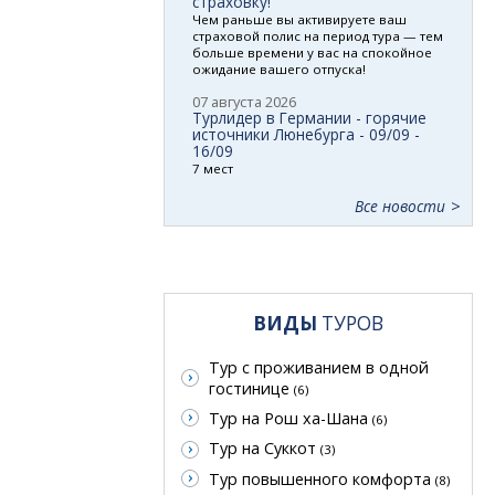
страховку!
Чем раньше вы активируете ваш
страховой полис на период тура — тем
больше времени у вас на спокойное
ожидание вашего отпуска!
07 августа 2026
Турлидер в Германии - горячие
источники Люнебурга - 09/09 -
16/09
7 мест
Все новости
ВИДЫ
ТУРОВ
Тур с проживанием в одной
гостинице
(6)
Тур на Рош ха-Шана
(6)
Тур на Суккот
(3)
Тур повышенного комфорта
(8)