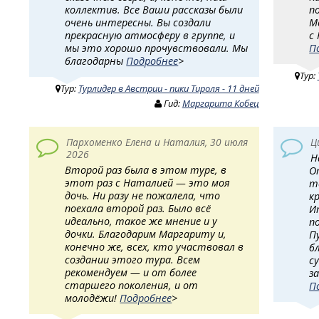
коллектив. Все Ваши рассказы были
п
очень интересны. Вы создали
М
прекрасную атмосферу в группе, и
с
мы это хорошо прочувствовали. Мы
П
благодарны
Подробнее
>
Тур:
Тур:
Турлидер в Австрии - пики Тироля - 11 дней
Гид:
Маргарита Кобец
Пархоменко Елена и Наталия, 30 июля
Ц
2026
Н
Второй раз была в этом туре, в
О
этот раз с Наталией — это моя
т
дочь. Ни разу не пожалела, что
к
поехала второй раз. Было всё
И
идеально, такое же мнение и у
п
дочки. Благодарим Маргариту и,
П
конечно же, всех, кто участвовал в
б
создании этого тура. Всем
с
рекомендуем — и от более
з
старшего поколения, и от
П
молодёжи!
Подробнее
>