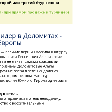
торой или третий €тур сезона
! (при прямой продаже в Турлидер)
идер в Доломитах -
 Европы
 — величие вершин массива Юнгфрау
ные пики Пеннинских Альп и такие
 тем не менее, самыми красивыми
 признаны Доломитовые Альпы.
зрачные озера в зеленых долинах
ульптором-ветром.
Наш тур
вых долин Южного Тироля один раз в
д в отель
ы отправимся в отель неподалеку,
мство с восхитительными