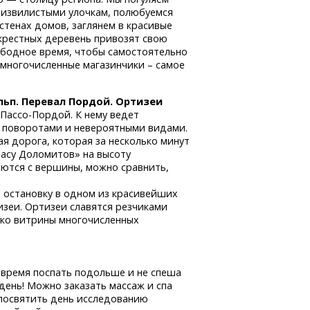
с извилистыми улочкам, полюбуемся
стенах домов, заглянем в красивые
окрестных деревень привозят свою
ободное время, чтобы самостоятельно
и многочисленные магазинчики – самое
ьп. Перевал Пордой. Ортизеи
л
Пассо-Пордой.
К нему ведет
и поворотами и невероятными видами.
я дорога, которая за несколько минут
асу Доломитов» на высоту
аются с вершины, можно сравнить,
 остановку в одном из красивейших
изеи. Ортизеи славятся резчиками
ько витрины многочисленных
ь время поспать подольше и не спеша
день! Можно заказать массаж и спа
 посвятить день исследованию