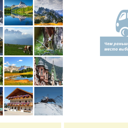
Чем раньш
место выб