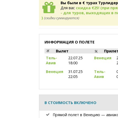
Вы были в € турах Турлидер
Для вас
скидка €25! (при п
- для туров, выходящих в пе
)
(скидки суммируются)
ИНФОРМАЦИЯ О ПОЛЕТЕ
Вылет
Приле
Тель-
22.07.25
Венеция
Авив
18:00
Венеция
31.07.25
Тель-
22:05
Авив
В СТОИМОСТЬ ВКЛЮЧЕНО
Прямой полет в Венецию — авиак