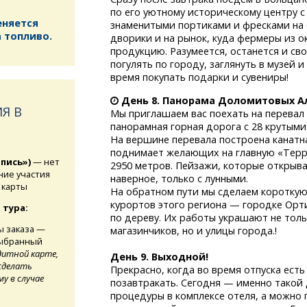
по его уютному историческому центру 
еняется
знаменитыми портиками и фресками на 
 топливо.
дворики и на рынок, куда фермеры из 
продукцию. Разумеется, останется и св
погулять по городу, заглянуть в музей 
время покупать подарки и сувениры!
День 8.
Панорама Доломитовых Ал
Я В
Мы приглашаем вас поехать на перева
панорамная горная дорога с 28 крутым
На вершине перевала построена канатна
поднимает желающих на главную «Терр
апись»)
— нет
2950 метров. Пейзажи, которые открыв
ние участия
наверное, только с лунными.
 карты
На обратном пути мы сделаем короткую
курортов этого региона — городке Орт
 тура:
по дереву. Их работы украшают не тол
ы заказа —
магазинчиков, но и улицы города.!
выбранный
дитной карте,
День 9.
Выходной!
сделать
Прекрасно, когда во время отпуска ест
у в случае
позавтракать. Сегодня — именно такой 
процедуры в комплексе отеля, а можно