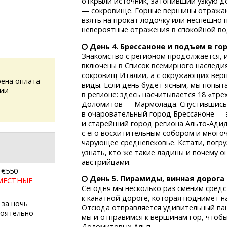
открыли источник, затопивший узкую до
— сокровище. Горные вершины отражают
взять на прокат лодочку или неспешно 
невероятные отражения в спокойной во
День 4.
Брессаноне и подъем в го
Знакомство с регионом продолжается, 
включены в Список всемирного наследи
сокровищ Италии, а с окружающих вер
ена оплата
виды. Если день будет ясным, мы попыт
сии
в регионе: здесь насчитывается 18 «тр
Доломитов — Мармолада. Спустившись 
в очаровательный город Брессаноне — 
и старейший город региона
Альто-Ади
с его восхитительным собором и много
чарующее средневековье. Кстати, погр
узнать, кто же такие ладины и почему о
австрийцами.
 €550 —
День 5.
Пирамиды, винная дорога 
МЕСТНЫЕ
Сегодня мы несколько раз сменим сред
к канатной дороге, которая поднимет н
 за ночь
Отсюда отправляется удивительный па
тоятельно
мы и отправимся к вершинам гор, чтоб
Доломитовых Альп.