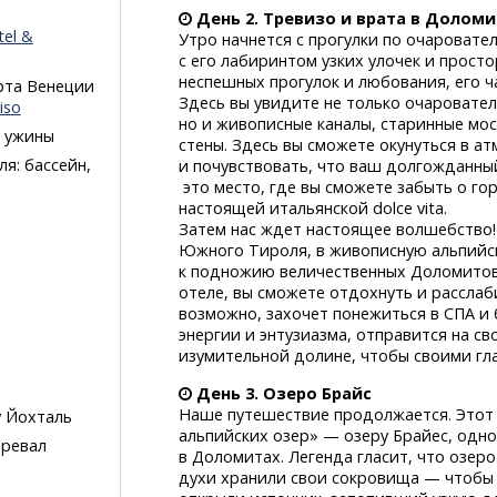
День 2.
Тревизо и врата в Долом
tel &
Утро начнется с прогулки по очаровате
с его лабиринтом узких улочек и прост
неспешных прогулок и любования, его 
орта Венеции
Здесь вы увидите не только очаровате
iso
но и живописные каналы, старинные мо
и ужины
стены. Здесь вы сможете окунуться в а
я: бассейн,
и почувствовать, что ваш долгожданны
это место, где вы сможете забыть о го
настоящей итальянской dolce vita.
Затем нас ждет настоящее волшебство!
Южного Тироля, в живописную альпийс
к подножию величественных Доломитов
отеле, вы сможете отдохнуть и расслаби
возможно, захочет понежиться в СПА и 
энергии и энтузиазма, отправится на с
изумительной долине, чтобы своими гла
День 3. Озеро Брайс
Наше путешествие продолжается. Этот
у Йохталь
альпийских озер» — озеру Брайес, одно
еревал
в Доломитах. Легенда гласит, что озеро
духи хранили свои сокровища — чтобы 