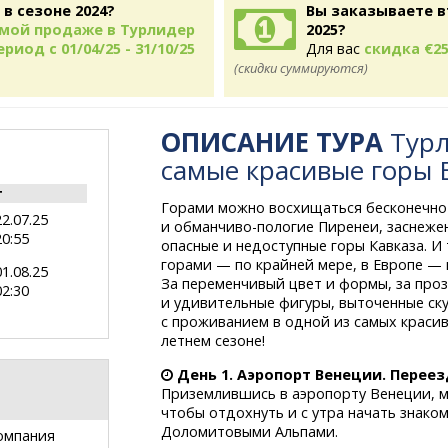
 в сезоне 2024?
Вы заказываете в
рямой продаже в Турлидер
2025?
риод с 01/04/25 - 31/10/25
Для вас
скидка €25
(скидки суммируются)
ОПИСАНИЕ ТУРА
Турл
самые красивые горы
т
Горами можно восхищаться бесконечно
22.07.25
и обманчиво-пологие
Пиренеи, заснежен
20:55
опасные и недоступные горы Кавказа. И
горами — по крайней мере, в Европе —
01.08.25
За переменчивый цвет и формы, за про
02:30
и удивительные фигуры, выточенные
ск
с проживанием в одной из самых краси
летнем сезоне!
День 1. Аэропорт Венеции. Переез
Приземлившись в аэропорту Венеции, м
чтобы отдохнуть и с утра начать знако
Доломитовыми Альпами.
омпания