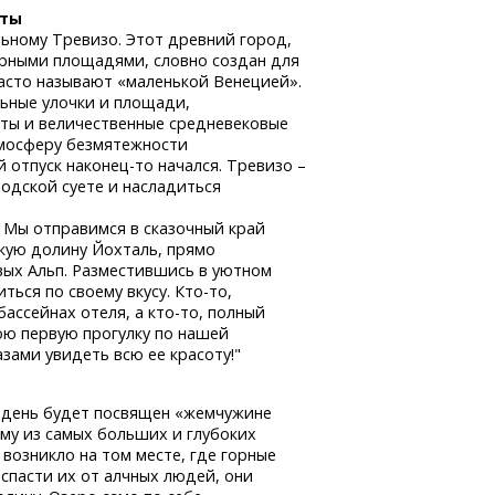
иты
льному Тревизо. Этот древний город,
орными площадями, словно создан для
часто называют «маленькой Венецией».
льные улочки и площади,
сты и величественные средневековые
тмосферу безмятежности
й отпуск
наконец-то
начался. Тревизо –
родской суете и насладиться
 Мы отправимся в сказочный край
кую долину Йохталь, прямо
ых Альп. Разместившись в уютном
ться по своему вкусу.
Кто-то,
бассейнах отеля,
а кто-то,
полный
вою первую прогулку по нашей
зами увидеть всю ее красоту!"
 день будет посвящен «жемчужине
му из самых больших и глубоких
 возникло на том месте, где горные
спасти их от алчных людей, они