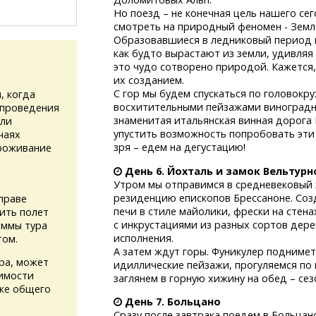
Но поезд – не конечная цель нашего с
смотреть на природный феномен - Земл
Образовавшиеся в ледниковый период
как будто вырастают из земли, удивляя
это чудо сотворено природой. Кажется,
их созданием.
С гор мы будем спускаться по головокр
, когда
восхитительными пейзажами виноградн
 проведения
знаменитая итальянская винная дорога
или
упустить возможность попробовать эти
чаях
зря – едем на дегустацию!
проживание
День 6. Йохталь и замок Вельтурн
Утром мы отправимся в средневековый
резиденцию епископов Брессаноне. Созд
праве
печи в стиле майолики, фрески на стена
ить полет
с инкрустациями из разных сортов дер
аммы тура
исполнения.
том.
А затем ждут горы. Фуникулер поднимет
ура, может
идиллические пейзажи, прогуляемся по
имости
заглянем в горную хижину на обед – сез
кже общего
День 7.
Больцано
Сразу после завтрака поедем в Больцан