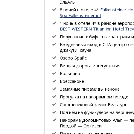
ЭльАль
8 ночей в отеле 4*
Falkensteiner Ho
Spa Falkensteinerhof
1 ночь в отеле 4* в районе аэроп
BEST WESTERN Titian Inn Hotel Trev
Полупансион: буфетные завтраки 
Ежедневный вход
в СПА-центр
отел
джакузи, сауна
Озеро Брайс
Винная дорога и дегустация
Больцано
Брессаноне
Земляные пирамиды Ренона
Прогулка на панорамном поезде
Средневековый замок Вельтурнс
Подъем на фуникулере на вершин
Панорама Доломитовых Альп — п
Пордой — Ортизеи
Персональные наушники