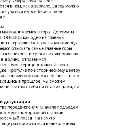
лину. Озеро само по себе
ся в нем, как в зеркале. Здесь можно
прогуляться вдоль берега, ловя
де.
ры
и мы поднимаемся в горы. Доломиты
я ЮНЕСКО, как одно из главных
шин открываются захватывающие дух
аемся отыскать самые главные горы
ехтысячников», и среди них «королева»
в долину, отправимся
это самое сердце долины Изарко
дже.
Прогулка по историческому центру
численными портиками перенесёт нас в
узившись в прошлое, мы сможем
ни не считают себя ни итальянцами, ни
и дегустация
ства передвижения. Сначала подъедем
ас к железнодорожной станции.
норамный поезд.
На нем-то
ы еще раз восхититься великолепием