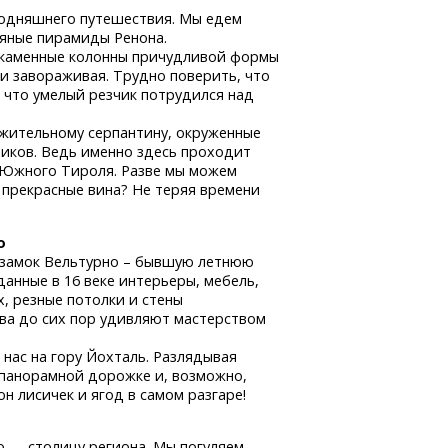
егодняшнего путешествия. Мы едем
яные пирамиды Ренона.
 каменные колонны причудливой формы
 и завораживая. Трудно поверить, что
 что умелый резчик потрудился над
ужительному серпантину, окруженные
иков. Ведь именно здесь проходит
 Южного Тироля. Разве мы можем
 прекрасные вина? Не теряя времени
о
 замок Вельтурно – бывшую летнюю
анные в 16 веке интерьеры, мебель,
х, резные потолки и стены
ева до сих пор удивляют мастерством
 нас на гору Йохталь. Разлядывая
 панорамной дорожке и, возможно,
он лисичек и ягод в самом разгаре!
о — столицу региона. Мы погуляем