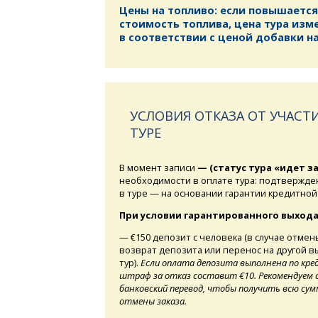
Цены на топливо: если повышается
стоимость топлива, цена тура изм
в соответствии с ценой добавки на
УСЛОВИЯ ОТКАЗА ОТ УЧАСТИ
ТУРЕ
В момент записи
— (статус тура «идет з
необходимости в оплате тура: подтвержде
в туре — на основании гарантии кредитной
При условии гарантированного выхода
— €150 депозит с человека (в случае отмен
возврат депозита или перенос на другой 
тур).
Если оплата депозита выполнена по кре
штраф за отказ составит €10. Рекомендуем 
банковский перевод, чтобы получить всю сумм
отмены заказа.