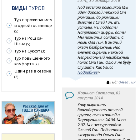
2014), 30 октября 2016
Под веселою ромашкой Мы
ВИДЫ
ТУРОВ
идём дорогой тяжкой От
рюмашки до рюмашки
Тур с проживанием
Вместе с Олей Гин. Мы
в одной гостинице
усталы, мы поддаты
(5)
Напрягают цифры, даты
Мы познания солдаты С
Тур на Рош ха-
нами Оля Гин. В знаний
Шана
(5)
океан безбрежный Нас
Тур на Суккот
(3)
влечет сиреной нежной
Непреклонный неизбежный
Тур повышенного
Голос Оли Гин. Олю я не буду
комфорта
(7)
слушать Как Улисс
Один раз в сезоне
Подробнее
>
(2)
Гид:
Ольга Гин
Жорнист Светлана, 03
августа 2014
Хочу выразить
благодарность от всей
группы, выезжавшей в
Португалию с 24.06.14 по
2.07.14 с экскурсоводом
Ольгой Гин. Подготовка
экскурсовода Ольги Гин
выше всяческих похвал. Она