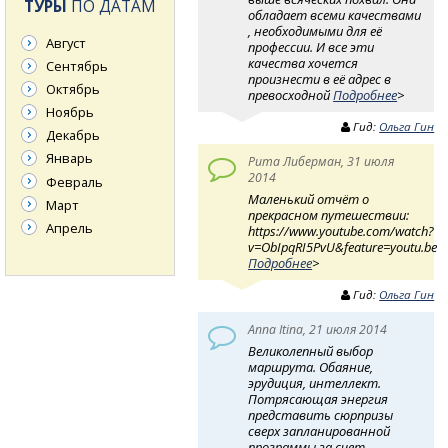
ТУРЫ
ПО ДАТАМ
обладает всеми качествами
, необходимыми для её
Август
профессии. И все эти
качества хочется
Сентябрь
произнести в её адрес в
Октябрь
превосходной
Подробнее
>
Ноябрь
Гид:
Ольга Гин
Декабрь
Январь
Рита Либерман, 31 июля
2014
Февраль
Маленький отчёт о
Март
прекрасном путешествии:
Апрель
https://www.youtube.com/watch?
v=ObIpqRI5PvU&feature=youtu.be
Подробнее
>
Гид:
Ольга Гин
Anna Itina, 21 июля 2014
Великолепный выбор
маршрута. Обаяние,
эрудиция, интеллект.
Потрясающая энергия
представить сюрпризы
сверх запланированной
программы за счет