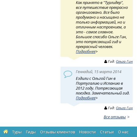
Как принято в "Турлидер",
все путешествие прекрасно
организовано. Все было
продумано и насыщено не
только информацией, но и
отличным настроением, а
это - самое главное.
Большое спасибо Ольге Гин,
это потрясающий гид и
прекрасный человек.
Подробнее
>
Гид:
Ольга Гин
Геннадий, 15 марта 2014
Ездили с Ольгой Гин в
Португалию и Испанию в
2012 году. Потрясающая
поездка. Замечательный гид.
Подробнее
>
Гид:
Ольга Гин
Все отзывы
Туры
Гиды
Отзывы клиентов
Новости
Статьи
О нас