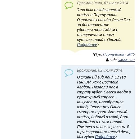
Пресман Элла, 07 июля 2014
Это был незабываемый
отдых в Португалии.
Огромное спасибо Ольге Гин
за доставленное
удовольствие! Ждем с
нетерпением новых
путешествий с Ольгой.
Подробнее
>
Тур:
Португалия - 2015
Гид:
Ольга Гин
Бронислав, 03 июля 2014
О славный гид наш, Ольга
Гин! Вы, как с Востока
Аладин! Позвали нас в
страну чудес, Слегка вводя в
культурный стресс.
Мы,словно, новобранцев
взвод, Сержанту Ольге
смотрим в рот. Активный
отдых, добрый взгляд, Вот
командир и с ним отряд.
Презрев и недосып, и лень, В
труде проводим целый день,
Как губка
Подробнее
>