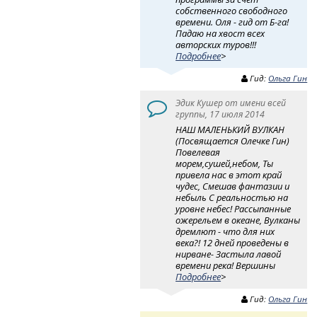
собственного свободного
времени. Оля - гид от Б-га!
Падаю на хвост всех
авторских туров!!!
Подробнее
>
Гид:
Ольга Гин
Эдик Кушер от имени всей
группы, 17 июля 2014
НАШ МАЛЕНЬКИЙ ВУЛКАН
(Посвящается Олечке Гин)
Повелевая
морем,сушей,небом, Ты
привела нас в этот край
чудес, Смешав фантазии и
небыль С реальностью на
уровне небес! Рассыпанные
ожерельем в океане, Вулканы
дремлют - что для них
века?! 12 дней проведены в
нирване- Застыла лавой
времени река! Вершины
Подробнее
>
Гид:
Ольга Гин