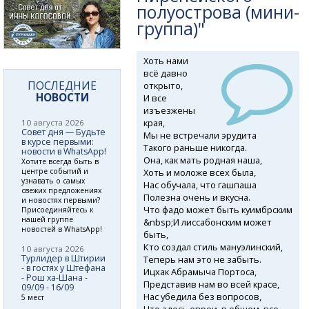
полуострова (мини-
группа)"
Хоть нами
всё давно
ПОСЛЕДНИЕ
открыто,
НОВОСТИ
И все
изъезжены
края,
10 августа 2026
Совет дня — Будьте
Мы не встречали эрудита
в курсе первыми:
Такого раньше никогда.
новости в WhatsApp!
Она, как мать родная наша,
Хотите всегда быть в
Хоть и моложе всех была,
центре событий и
узнавать о самых
Нас обучала, что гашпаша
свежих предложениях
Полезна очень и вкусна.
и новостях первыми?
Что фадо может быть куимбрским
Присоединяйтесь к
нашей группе
&nbsp;И лиссабонским может
новостей в WhatsApp!
быть,
Кто создал стиль мануэлинский,
10 августа 2026
Турлидер в Штирии
Теперь нам это не забыть.
- в гостях у Штефана
Ицхак Абрамыча Портоса,
- Рош ха-Шана -
Представив нам во всей красе,
09/09 - 16/09
Нас убедила без вопросов,
5 мест
Что здесь евреи, в общем, все.