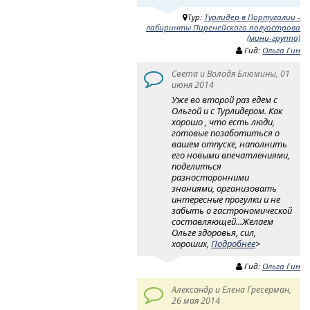
Тур:
Турлидер в Португалии -
лабиринты Пиренейского полуострова
(мини-группа)
Гид:
Ольга Гин
Света и Володя Блюмины, 01
июня 2014
Уже во второй раз едем с
Ольгой и с Турлидером. Как
хорошо , что есть люди,
готовые позаботиться о
вашем отпуске, наполнить
его новыми впечатлениями,
поделиться
разносторонними
знаниями, организовать
интересные прогулки и не
забыть о гастрономической
составляющей...Желаем
Ольге здоровья, сил,
хороших,
Подробнее
>
Гид:
Ольга Гин
Александр и Елена Гресерман,
26 мая 2014