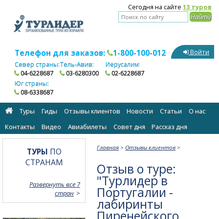
Сегодня на сайте
13 туров
Телефон для заказов:
1-800-100-012
Войти
Север страны:
Тель-Авив:
Иерусалим:
04-6228687
03-6280300
02-6228687
Юг страны:
08-6338687
Туры
Гиды
Отзывы клиентов
Новости
Статьи
О нас
Контакты
Видео
Авиабилеты
Cовет дня
Рассказ дня
Главная
>
Отзывы клиентов
>
ТУРЫ
ПО
СТРАНАМ
Отзыв о туре:
"Турлидер в
Развернуть все 7
Португалии -
стран
лабиринты
Пиренейского