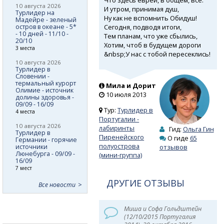
10 августа 2026
И утром, принимая душ,
Турлидер на
Ну как не вспомнить Обидуш!
Мадейре - зеленый
Сегодня, подводя итоги,
остров в океане - 5*
- 10 дней - 11/10 -
Тем планам, что уже сбылись,
20/10
Хотим, чтоб в будущем дороги
3 места
&nbsp;У нас с тобой пересеклись!
10 августа 2026
Турлидер в
Словении -
термальный курорт
Мила и Дорит
Олимие - источник
10 июля 2013
долины здоровья -
09/09 - 16/09
Тур:
Турлидер в
4 места
Португалии -
10 августа 2026
лабиринты
Гид:
Ольга Гин
Турлидер в
Пиренейского
О гиде
65
Германии - горячие
полуострова
источники
отзывов
Люнебурга - 09/09 -
(мини-группа)
16/09
7 мест
ДРУГИЕ ОТЗЫВЫ
Все новости
Миша и Софа Гольдштейн
(12/10/2015 Португалия