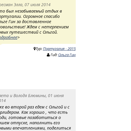
ресман Элла, 07 июля 2014
то был незабываемый отдых в
ортугалии. Огромное спасибо
льге Гин за доставленное
довольствие! Ждем с нетерпением
овых путешествий с Ольгой.
одробнее
>
Тур:
Португалия - 2015
Гид:
Ольга Гин
вета и Володя Блюмины, 01 июня
014
же во второй раз едем с Ольгой и с
урлидером. Как хорошо , что есть
юди, готовые позаботиться о
ашем отпуске, наполнить его
овыми впечатлениями, поделиться