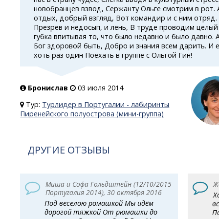
новобранцев взвод, Сержанту Ольге смотрим в рот.
отдых, добрый взгляд, Вот командир и с ним отряд.
Презрев и недосып, и лень, В труде проводим целый 
губка впитывая то, что было недавно и было давно. 
Бог здоровой быть, Добро и знания всем дарить. И е
хоть раз один Поехать в группе с Ольгой Гин!
Бронислав
03 июля 2014
Тур:
Турлидер в Португалии - лабиринты
Пиренейского полуострова (мини-группа)
ДРУГИЕ ОТЗЫВЫ
Миша и Софа Гольдштейн (12/10/2015
Ж
Португалия 2014), 30 октября 2016
Х
Под веселою ромашкой Мы идём
в
дорогой тяжкой От рюмашки до
П