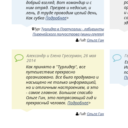
р
добрый взгляд, Вот командир и с
о
ним отряд. Презрев и недосып, и
и
лень, В труде проводим целый день,
с
Как губка
Подробнее
>
з
Тур:
Турлидер в Португалии - лабиринты
Пиренейского полуострова (мини-группа)
Гид:
Ольга Гин
Александр и Елена Гресерман, 26 мая
Г
2014
Е
Как принято в "Турлидер", все
И
путешествие прекрасно
п
организовано. Все было продумано и
П
насыщено не только информацией,
но и отличным настроением, а это
- самое главное. Большое спасибо
Ольге Гин, это потрясающий гид и
прекрасный человек.
Подробнее
>
Гид:
Ольга Гин