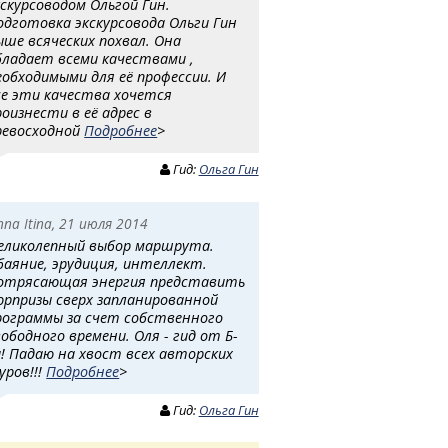
кскурсоводом Ольгой Гин.
одготовка экскурсовода Ольги Гин
ыше всяческих похвал. Она
бладает всеми качествами ,
еобходимыми для её профессии. И
се эти качества хочется
роизнести в её адрес в
ревосходной
Подробнее
>
Гид:
Ольга Гин
nna Itina, 21 июля 2014
еликолепный выбор маршрута.
баяние, эрудиция, интеллект.
отрясающая энергия представить
юрпризы сверх запланированной
рограммы за счет собственного
вободного времени. Оля - гид от Б-
а! Падаю на хвост всех авторских
уров!!!
Подробнее
>
Гид:
Ольга Гин