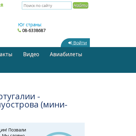
ов
Юг страны:
08-6338687
Войти
акты
Видео
Авиабилеты
ртугалии -
уострова (мини-
дин! Позвали
. Мы,словно,