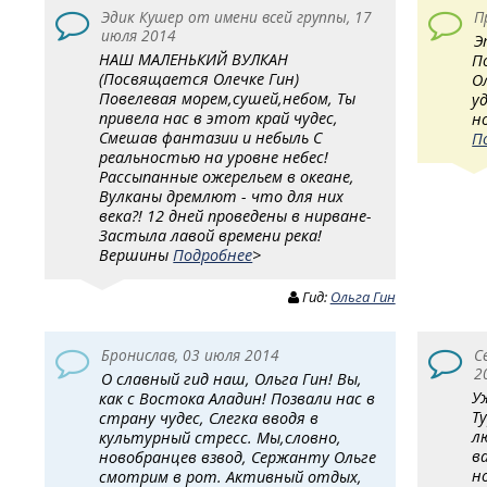
Эдик Кушер от имени всей группы, 17
П
июля 2014
Э
НАШ МАЛЕНЬКИЙ ВУЛКАН
П
(Посвящается Олечке Гин)
О
Повелевая морем,сушей,небом, Ты
у
привела нас в этот край чудес,
н
Смешав фантазии и небыль С
П
реальностью на уровне небес!
Рассыпанные ожерельем в океане,
Вулканы дремлют - что для них
века?! 12 дней проведены в нирване-
Застыла лавой времени река!
Вершины
Подробнее
>
Гид:
Ольга Гин
Бронислав, 03 июля 2014
С
2
О славный гид наш, Ольга Гин! Вы,
У
как с Востока Аладин! Позвали нас в
Т
страну чудес, Слегка вводя в
л
культурный стресс. Мы,словно,
в
новобранцев взвод, Сержанту Ольге
н
смотрим в рот. Активный отдых,