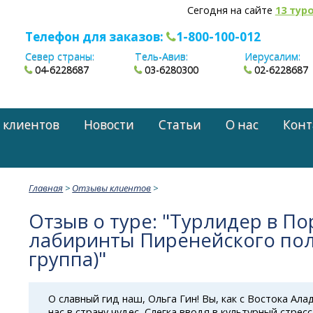
Сегодня на сайте
13 тур
Телефон для заказов:
1-800-100-012
Север страны:
Тель-Авив:
Иерусалим:
04-6228687
03-6280300
02-6228687
 клиентов
Новости
Статьи
О нас
Конт
Главная
>
Отзывы клиентов
>
Отзыв о туре: "Турлидер в По
лабиринты Пиренейского пол
группа)"
О славный гид наш, Ольга Гин! Вы, как с Востока Ала
нас в страну чудес, Слегка вводя в культурный стресс