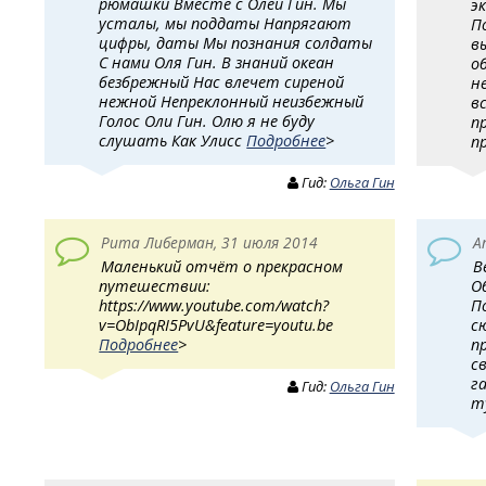
рюмашки Вместе с Олей Гин. Мы
э
усталы, мы поддаты Напрягают
П
цифры, даты Мы познания солдаты
в
С нами Оля Гин. В знаний океан
о
безбрежный Нас влечет сиреной
н
нежной Непреклонный неизбежный
в
Голос Оли Гин. Олю я не буду
п
слушать Как Улисс
Подробнее
>
п
Гид:
Ольга Гин
Рита Либерман, 31 июля 2014
A
Маленький отчёт о прекрасном
В
путешествии:
О
https://www.youtube.com/watch?
П
v=ObIpqRI5PvU&feature=youtu.be
с
Подробнее
>
п
с
г
Гид:
Ольга Гин
т