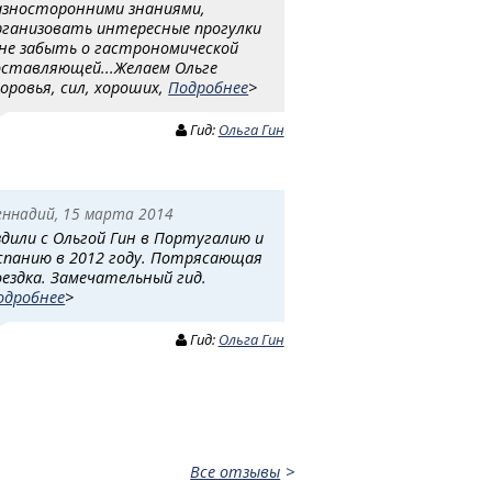
азносторонними знаниями,
рганизовать интересные прогулки
 не забыть о гастрономической
оставляющей...Желаем Ольге
доровья, сил, хороших,
Подробнее
>
Гид:
Ольга Гин
еннадий, 15 марта 2014
здили с Ольгой Гин в Португалию и
спанию в 2012 году. Потрясающая
оездка. Замечательный гид.
одробнее
>
Гид:
Ольга Гин
Все отзывы