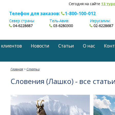
Сегодня на сайте
13 тур
Телефон для заказов:
1-800-100-012
Север страны:
Тель-Авив:
Иерусалим:
04-6228687
03-6280300
02-6228687
 клиентов
Новости
Статьи
О нас
Конт
Главная
>
Статьи
Словения (Лашко) - все стать