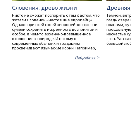
Словения: древо жизни
Древняя
Никто не сможет поспорить с тем фактом, что
Темной, вет
жители Словении - настоящие европейцы.
гладь озера
Однако при всей своей «европейскости» они
волнами, чут
сумели сохранить искренность восприятия и
прощальную п
особое, в чем-то архаично-возвышенное
несчастье с
отношение к природе. И потому в
стон. Расска
современных обычаях и традициях
большой любв
просвечивают языческие корни. Например,
Подробнее