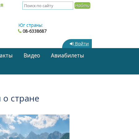
ов
Юг страны:
08-6338687
Войти
акты
Видео
Авиабилеты
и о стране