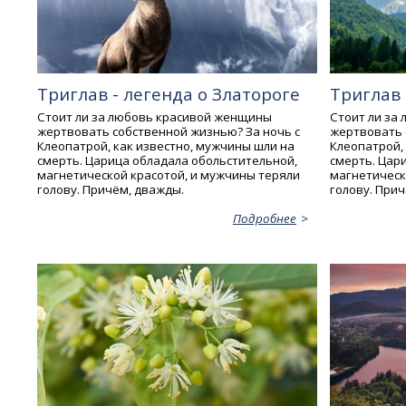
Триглав - легенда о Златороге
Триглав 
Стоит ли за любовь красивой женщины
Стоит ли за
жертвовать собственной жизнью? За ночь с
жертвовать 
Клеопатрой, как известно, мужчины шли на
Клеопатрой,
смерть. Царица обладала обольстительной,
смерть. Цар
магнетической красотой, и мужчины теряли
магнетическ
голову. Причём, дважды.
голову. При
Подробнее