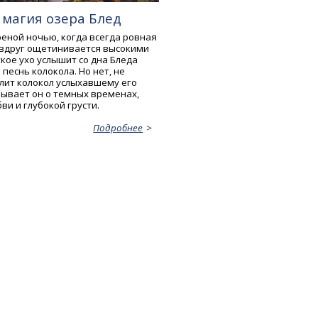
 магия озера Блед
реной ночью, когда всегда ровная
 вдруг ощетинивается высокими
кое ухо услышит со дна Бледа
еснь колокола. Но нет, не
улит колокол услыхавшему его
зывает он о темных временах,
и и глубокой грусти.
Подробнее