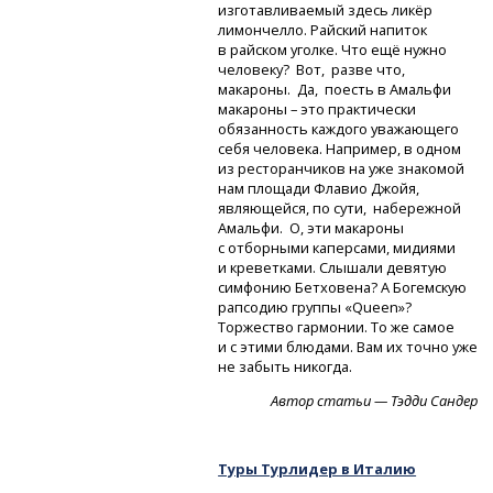
изготавливаемый здесь ликёр
лимончелло. Райский напиток
в райском уголке. Что ещё нужно
человеку? Вот, разве что,
макароны. Да, поесть в Амальфи
макароны – это практически
обязанность каждого уважающего
себя человека. Например, в одном
из ресторанчиков на уже знакомой
нам площади Флавио Джойя,
являющейся, по сути, набережной
Амальфи. О, эти макароны
с отборными каперсами, мидиями
и креветками. Слышали девятую
симфонию Бетховена? А Богемскую
рапсодию группы «Queen»?
Торжество гармонии. То же самое
и с этими блюдами. Вам их точно уже
не забыть никогда.
Автор статьи — Тэдди Сандер
Туры Турлидер в Италию