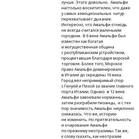
лучше. Этого довольно. Амальфи
настолько восхитителен, что даже
у самых аэмоциональных натур
перехватывает дыхание.
Интересно, что Амальфи отнюдь
не всегда считался маленьким
городком. В 6 веке Амальфи был
известен как богатая
и могущественная община
с республиканским устройством,
процветавшая благодаря морской
торговле. Более того, Морское
право Амальфи доминировало
в Италии до середины 16 века.
Город вёл непримиримый спор
с Генуей и Пизой за звание главного
порта Италии. Однако в 12 веке
Амальфи завоевали норманны,
затем разграбили пизанцы, и с тех
пор значимость Амальфи неуклонно
снижалась. Что же, историю
не изменить. Но притягательность
и очарование Амальфи
по-прежнему
неотразимы. Так же,
к слову сказать, как неотразим