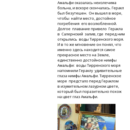
Амальфи оказалась неизлечима
больна, и вскоре скончалась. Геракл
был безутешен. Он вышел в море,
чтобы найти место, достойное
погребения его возлюбленной.
Долгое плавание привело Геракла
в Салернский залив, где перед ним
открылись воды Тирренского моря.
И в то же мгновение он понял, что
именно здесь находится самое
прекрасное место на Земле,
единственно достойное нимфы
Амальфи: воды Тирренского моря
напомнили Гераклу удивительные
глаза нимфы Амальфи. Тирренское
море предстало перед Гераклом
в изумительном лазурном цвете,
который был поразительно похож
на цвет глаз Амальфи.