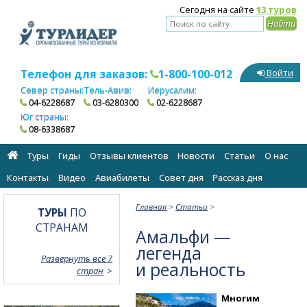
Сегодня на сайте
13 туров
Телефон для заказов:
1-800-100-012
Войти
Север страны:
Тель-Авив:
Иерусалим:
04-6228687
03-6280300
02-6228687
Юг страны:
08-6338687
Туры
Гиды
Отзывы клиентов
Новости
Статьи
О нас
Контакты
Видео
Авиабилеты
Cовет дня
Рассказ дня
Главная
>
Статьи
>
ТУРЫ
ПО
СТРАНАМ
Амальфи —
легенда
Развернуть все 7
и реальность
стран
Многим