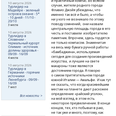
и практичный компас. Во всяком
10 августа 2026
случае, жители родного города
Турлидер на
Флавио Джойя убеждены, что
Мадейре - зеленый
остров в океане - 5*
именно так всё и было, а чтобы
- 10 дней - 11/10 -
ни у кого не возникало по этому
20/10
поводу сомнений, они назвали
3 места
центральную площадь города в его
10 августа 2026
честь и поставили изобретателю
Турлидер в
памятник. Впрочем, здесь гордятся
Словении -
не только компасом. Знаменитая
термальный курорт
Олимие - источник
на весь мир бумага ручной работы
долины здоровья -
«бамбаджина», используемая
09/09 - 16/09
сегодня для создания произведений
4 места
искусства, и лучшие на свете
10 августа 2026
макароны тоже являются
Турлидер в
достоянием города. Я говорю
Германии - горячие
о самом притягательном городе
источники
Люнебурга - 09/09 -
южной Италии — Амальфи. И как тут
16/09
не сказать, что когда красивейшим
7 мест
местам на планете дают расхожее
определение «райский уголок»,
Все новости
на мой взгляд, в этом есть
некоторое преувеличение. В конце
концов, тех, кто побывал в раю,
не так уже и много, поэтому, как