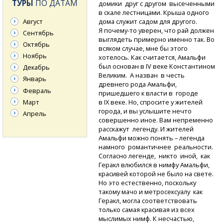
ТУРЫ
ПО ДАТАМ
домики друг с другом высеченными
в скале лестницами. Крыша одного
Август
дома служит садом для другого.
Я почему-то
уверен, что рай должен
Сентябрь
выглядеть примерно именно так. Во
Октябрь
всяком случае, мне бы этого
Ноябрь
хотелось. Как считается, Амальфи
был основан в IV веке Константином
Декабрь
Великим. А назван в честь
Январь
древнего рода Амальфи,
Февраль
пришедшего к власти в городе
Март
в IX веке. Но, спросите у жителей
города, и вы услышите нечто
Апрель
совершенно иное. Вам непременно
расскажут легенду. И жителей
Амальфи можно понять – легенда
намного романтичнее реальности.
Согласно легенде, никто иной, как
Геракл влюбился в нимфу Амальфи,
красивей которой не было на свете.
Но это естественно, поскольку
такому мачо и метросексуалу как
Геракл, могла соответствовать
только самая красивая из всех
мыслимых нимф. К несчастью,