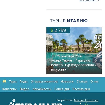
Все статьи
ТУРЫ В
ИТАЛИЮ
$
2 799
10 - 17 сентября 2026
Абано Терме – Гармония
Венето: Тур оздоровления и
искусства
Туры
Гиды
Отзывы клиентов
Новости
Статьи
О нас
Контакты
Видео
Авиабилеты
Cовет дня
Рассказ дня
Разработка:
Михаил Коротаев