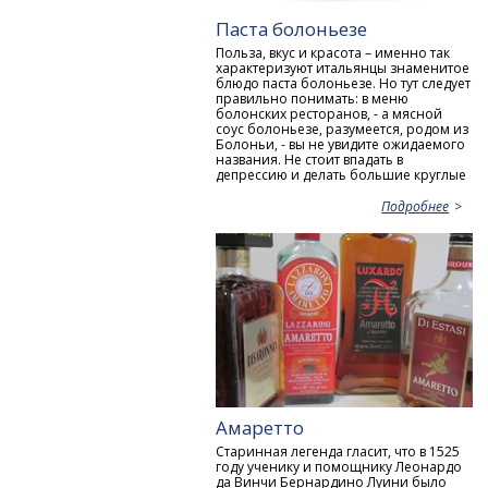
Паста болоньезе
Польза, вкус и красота – именно так
характеризуют итальянцы знаменитое
блюдо паста болоньезе. Но тут следует
правильно понимать: в меню
болонских ресторанов, - а мясной
соус болоньезе, разумеется, родом из
Болоньи, - вы не увидите ожидаемого
названия. Не стоит впадать в
депрессию и делать большие круглые
Подробнее
Амаретто
Старинная легенда гласит, что в 1525
году ученику и помощнику Леонардо
да Винчи Бернардино Луини было