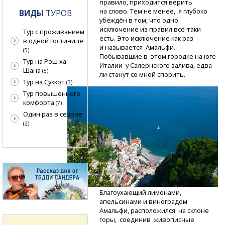
правило, приходится верить
на слово. Тем не менее, я глубоко
ВИДЫ
ТУРОВ
убеждён в том, что одно
исключение из правил
всё-таки
Тур с проживанием
есть. Это исключение как раз
в одной гостинице
и называется Амальфи.
(5)
Побывавшие в этом городке на юге
Тур на Рош ха-
Италии у Салернского залива, едва
Шана
(5)
ли станут со мной спорить.
Тур на Суккот
(3)
Тур повышенного
комфорта
(7)
Один раз в сезоне
(2)
Благоухающий лимонами,
апельсинами и виноградом
Амальфи, расположился на склоне
горы, соединив живописные