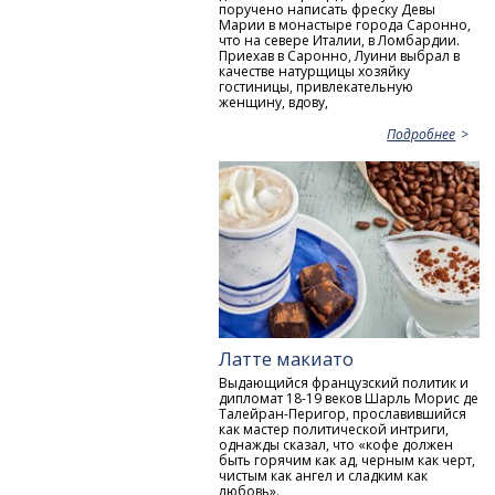
поручено написать фреску Девы
Марии в монастыре города Саронно,
что на севере Италии, в Ломбардии.
Приехав в Саронно, Луини выбрал в
качестве натурщицы хозяйку
гостиницы, привлекательную
женщину, вдову,
Подробнее
Латте макиато
Выдающийся французский политик и
дипломат 18-19 веков Шарль Морис де
Талейран-Перигор, прославившийся
как мастер политической интриги,
однажды сказал, что «кофе должен
быть горячим как ад, черным как черт,
чистым как ангел и сладким как
любовь».