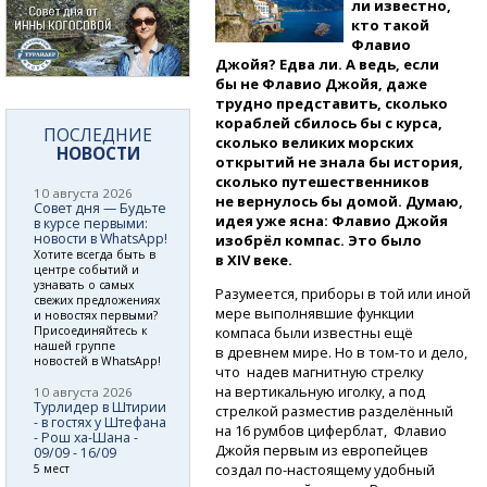
ли известно,
кто такой
Флавио
Джойя? Едва ли. А ведь, если
бы не Флавио Джойя, даже
трудно представить, сколько
кораблей сбилось бы с курса,
ПОСЛЕДНИЕ
сколько великих морских
НОВОСТИ
открытий не знала бы история,
сколько путешественников
10 августа 2026
не вернулось бы домой. Думаю,
Совет дня — Будьте
идея уже ясна: Флавио Джойя
в курсе первыми:
новости в WhatsApp!
изобрёл компас. Это было
Хотите всегда быть в
в XIV веке.
центре событий и
узнавать о самых
Разумеется, приборы в той или иной
свежих предложениях
мере выполнявшие функции
и новостях первыми?
Присоединяйтесь к
компаса были известны ещё
нашей группе
в древнем мире.
Но в том-то
и дело,
новостей в WhatsApp!
что надев магнитную стрелку
на вертикальную иголку, а под
10 августа 2026
Турлидер в Штирии
стрелкой разместив разделённый
- в гостях у Штефана
на 16 румбов циферблат, Флавио
- Рош ха-Шана -
Джойя первым из европейцев
09/09 - 16/09
создал
по-настоящему
удобный
5 мест