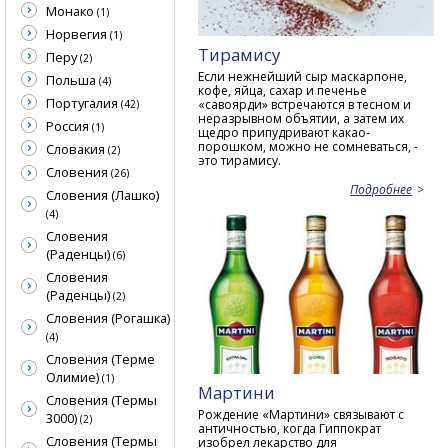
Монако
(1)
Норвегия
(1)
Тирамису
Перу
(2)
Если нежнейший сыр маскарпоне,
Польша
(4)
кофе, яйца, сахар и печенье
Португалия
«савоярди» встречаются в тесном и
(42)
неразрывном объятии, а затем их
Россия
(1)
щедро припудривают какао-
порошком, можно не сомневаться, -
Словакия
(2)
это тирамису.
Словения
(26)
Подробнее
Словения (Лашко)
(4)
Словения
(Раденцы)
(6)
Словения
(Раденцы)
(2)
Словения (Рогашка)
(4)
Словения (Терме
Олимие)
(1)
Мартини
Словения (Термы
Рождение «Мартини» связывают с
3000)
(2)
античностью, когда Гиппократ
Словения (Термы
изобрел лекарство для