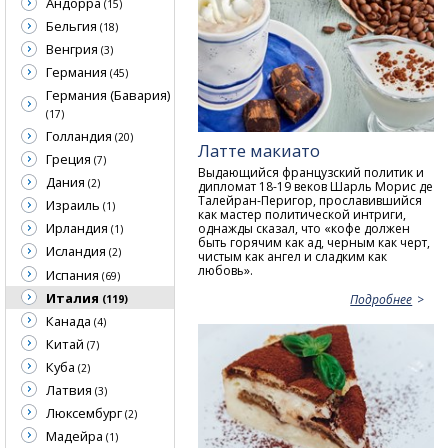
Андорра
(15)
Бельгия
(18)
Венгрия
(3)
Германия
(45)
Германия (Бавария)
(17)
Голландия
(20)
Латте макиато
Греция
(7)
Выдающийся французский политик и
Дания
(2)
дипломат 18-19 веков Шарль Морис де
Талейран-Перигор, прославившийся
Израиль
(1)
как мастер политической интриги,
Ирландия
однажды сказал, что «кофе должен
(1)
быть горячим как ад, черным как черт,
Исландия
(2)
чистым как ангел и сладким как
любовь».
Испания
(69)
Италия
Подробнее
(119)
Канада
(4)
Китай
(7)
Куба
(2)
Латвия
(3)
Люксембург
(2)
Мадейра
(1)