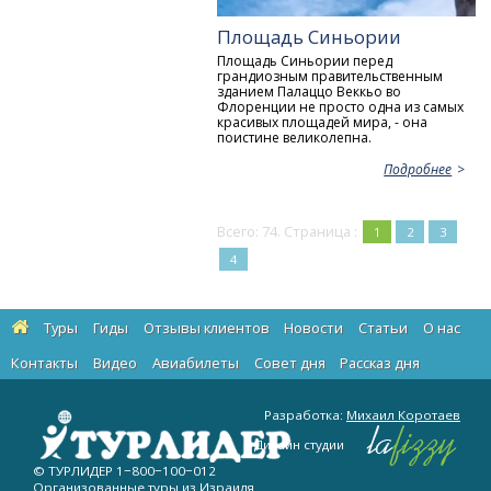
Площадь Синьории
Площадь Синьории перед
грандиозным правительственным
зданием Палаццо Веккьо во
Флоренции не просто одна из самых
красивых площадей мира, - она
поистине великолепна.
Подробнее
Всего: 74. Страница :
1
2
3
4
Туры
Гиды
Отзывы клиентов
Новости
Статьи
О нас
Контакты
Видео
Авиабилеты
Cовет дня
Рассказ дня
Разработка:
Михаил Коротаев
Дизайн студии
© ТУРЛИДЕР
1−800−100−012
Организованные туры из Израиля