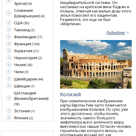
пищеварительной системы. Он
Зрече)
(4)
настаивал на критском вине бадьян и
Словения
полынь, отмечая как малые дозы этого
зелья помогают его пациентам.
(Шмарьешке)
(4)
Разумеется, это еще не был
США
(30)
«Мартини».
Таиланд
(2)
Подробнее
Финляндия
(17)
Франция
(164)
Хорватия
(21)
Черногория
(2)
Чехия
(18)
Чили
(3)
Швейцария
(44)
Швеция
(1)
Шотландия
Колизей
(Великобритания)
При схематическом изображении
(18)
карты Европы Рим часто помечается
изображением Колизея. По сути, уже
Эстония
(1)
этого достаточно, чтобы понять
Япония
значимость самого большого
(2)
амфитеатра всего античного мира,
вместимостью свыше 50 тысяч человек,
строительство которого велось на
протяжении восьми лет, как