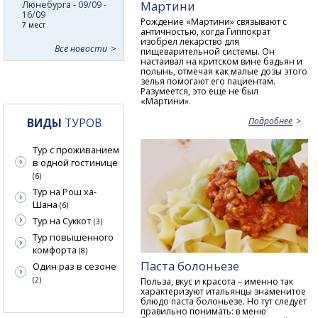
Мартини
Люнебурга - 09/09 -
16/09
Рождение «Мартини» связывают с
7 мест
античностью, когда Гиппократ
изобрел лекарство для
Все новости
пищеварительной системы. Он
настаивал на критском вине бадьян и
полынь, отмечая как малые дозы этого
зелья помогают его пациентам.
Разумеется, это еще не был
«Мартини».
ВИДЫ
ТУРОВ
Подробнее
Тур с проживанием
в одной гостинице
(6)
Тур на Рош ха-
Шана
(6)
Тур на Суккот
(3)
Тур повышенного
комфорта
(8)
Паста болоньезе
Один раз в сезоне
(2)
Польза, вкус и красота – именно так
характеризуют итальянцы знаменитое
блюдо паста болоньезе. Но тут следует
правильно понимать: в меню