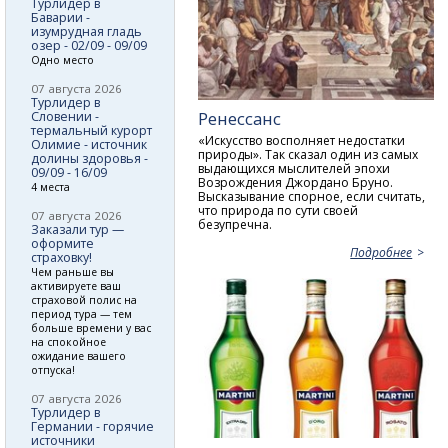
Турлидер в
Баварии -
изумрудная гладь
озер - 02/09 - 09/09
Одно место
07 августа 2026
Турлидер в
Ренессанс
Словении -
термальный курорт
«Искусство восполняет недостатки
Олимие - источник
природы». Так сказал один из самых
долины здоровья -
выдающихся мыслителей эпохи
09/09 - 16/09
Возрождения Джордано Бруно.
4 места
Высказывание спорное, если считать,
что природа по сути своей
07 августа 2026
безупречна.
Заказали тур —
оформите
Подробнее
страховку!
Чем раньше вы
активируете ваш
страховой полис на
период тура — тем
больше времени у вас
на спокойное
ожидание вашего
отпуска!
07 августа 2026
Турлидер в
Германии - горячие
источники