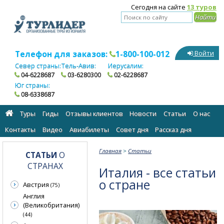
Сегодня на сайте
13 туров
Телефон для заказов:
1-800-100-012
Войти
Север страны:
Тель-Авив:
Иерусалим:
04-6228687
03-6280300
02-6228687
Юг страны:
08-6338687
Туры
Гиды
Отзывы клиентов
Новости
Статьи
О нас
Контакты
Видео
Авиабилеты
Cовет дня
Рассказ дня
Главная
>
Статьи
СТАТЬИ
О
СТРАНАХ
Италия - все статьи
о стране
Австрия
(75)
Англия
(Великобритания)
(44)