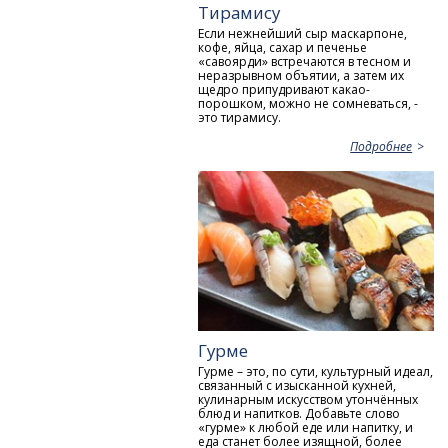
Тирамису
Если нежнейший сыр маскарпоне,
кофе, яйца, сахар и печенье
«савоярди» встречаются в тесном и
неразрывном объятии, а затем их
щедро припудривают какао-
порошком, можно не сомневаться, -
это тирамису.
Подробнее
Гурме
Гурме – это, по сути, культурный идеал,
связанный с изысканной кухней,
кулинарным искусством утончённых
блюд и напитков. Добавьте слово
«гурме» к любой еде или напитку, и
еда станет более изящной, более