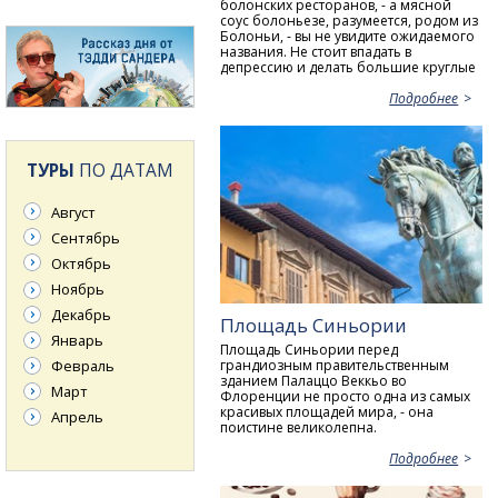
болонских ресторанов, - а мясной
соус болоньезе, разумеется, родом из
Болоньи, - вы не увидите ожидаемого
названия. Не стоит впадать в
депрессию и делать большие круглые
Подробнее
ТУРЫ
ПО ДАТАМ
Август
Сентябрь
Октябрь
Ноябрь
Декабрь
Площадь Синьории
Январь
Площадь Синьории перед
грандиозным правительственным
Февраль
зданием Палаццо Веккьо во
Март
Флоренции не просто одна из самых
красивых площадей мира, - она
Апрель
поистине великолепна.
Подробнее