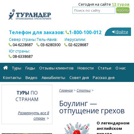
Сегодня на сайте
13 туров
Телефон для заказов:
1-800-100-012
Войти
Север страны:
Тель-Авив:
Иерусалим:
04-6228687
03-6280300
02-6228687
Юг страны:
08-6338687
Туры
Гиды
Отзывы клиентов
Новости
Статьи
О нас
Контакты
Видео
Авиабилеты
Cовет дня
Рассказ дня
Главная
>
Статьи
>
ТУРЫ
ПО
СТРАНАМ
Боулинг —
отпущение грехов
Развернуть все 8
стран
О легендарном
английском
пирате,