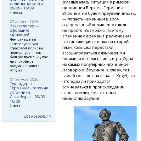
складывалась ситуация в римской
долины здоровья -
провинции Верхняя Германия.
09/09 - 16/09
Впрочем, не будем преувеличивать,
4 места
— попасть каменным шаром
07 августа 2026
в деревянный колышек отнюдь
Заказали тур —
не просто. Возможно, поэтому
оформите
страховку!
с течением времени религиозная
Чем раньше вы
составляющая отошла на второй
активируете ваш
план, колышки перестали
страховой полис на
ассоциироваться с языческими
период тура — тем
больше времени у вас
богами, и осталась лишь игра. Одна
на спокойное
из самых популярных игр в мире.
ожидание вашего
Я говорю о боулинге. К слову, тот
отпуска!
самый колышек назывался Kegel, так
07 августа 2026
что едва ли приходится
Турлидер в
сомневаться в происхождении
Германии - горячие
слова «кегли», без которых
источники
Люнебурга - 09/09 -
немыслим боулинг.
16/09
7 мест
Все новости