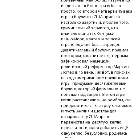
привычный нам облик. Разумеется,
и здесь не всё и не сразу было
просто. Ко второй четверти 19 века
игра в боулинг в США приняла
настолько азартный, и более того,
криминальный характер, что
вначале в штатах Кентукки
и Нью-Йорк,
а затем и по всей
стране боулинг был запрещён.
Девятикеглевый боулинг, правила
в котором, как считается, первым
зафиксировал немецкий
религиозный реформатор Мартин
Лютер в 16 веке. Так вот, в поисках
выхода американские поклонники
игры придумали десятикеглевый
боулинг, который формально не
попадал под запрет. В этой игре
кегли расставлялись не ромбом, как
при девяти кеглях, а треугольником.
И пусть Англия и Шотландия
оспаривают у США право
первенства на десятую кеглю,
в реальности, идея добавить ещё
одну кеглю, безусловно, родилась