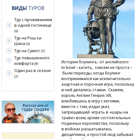
ВИДЫ
ТУРОВ
Тур с проживанием
в одной гостинице
(6)
Тур на Рош ха-
Шана
(6)
Тур на Суккот
(3)
Тур повышенного
История боулинга,- от английского
комфорта
(8)
to bowl – катить, совсем не проста –
Один раз в сезоне
были периоды, когда боулинг
(2)
воспринимался как исключительно
азартная и порочная игра, поскольку
в ней делались ставки. Скажем,
король Англии Генрих VIII,
влюбившись в игру с кеглями,
вместе с тем, издал указ,
запрещавший играть в «шары на
траве» всем, кроме состоятельных
поданных королевства, поскольку
в войсках расшатывалась
дисциплина, а простой люд забывал