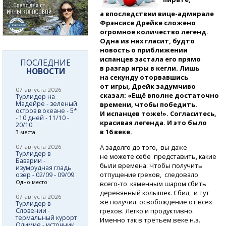
а впоследствии
вице-адмирале
Фрэнсисе Дрейке сложено
огромное количество легенд.
Одна из них гласит, будто
новость о приближении
испанцев застала его прямо
ПОСЛЕДНИЕ
в разгар игры в кегли. Лишь
НОВОСТИ
на секунду оторвавшись
от игры, Дрейк задумчиво
07 августа 2026
сказал: «Ещё вполне достаточно
Турлидер на
Мадейре - зеленый
времени, чтобы победить.
остров в океане - 5*
И испанцев тоже!». Согласитесь,
- 10 дней - 11/10 -
красивая легенда. И это было
20/10
в 16 веке.
3 места
А задолго до того, вы даже
07 августа 2026
Турлидер в
не можете себе представить, какие
Баварии -
были времена. Чтобы получить
изумрудная гладь
отпущение грехов, следовало
озер - 02/09 - 09/09
Одно место
всего-то
каменным шаром сбить
деревянный колышек. Сбил, и тут
07 августа 2026
же получил освобождение от всех
Турлидер в
грехов. Легко и продуктивно.
Словении -
термальный курорт
Именно так в третьем веке н.э.
Олимие - источник