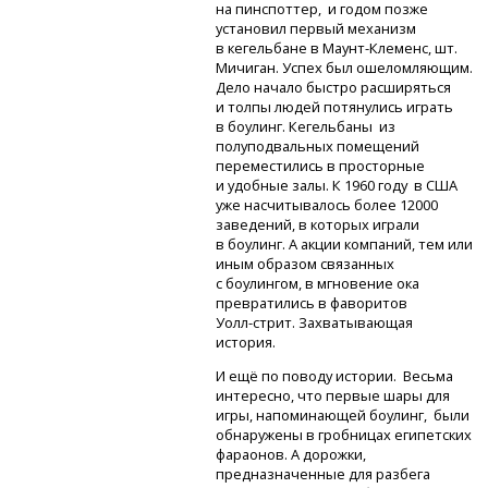
на пинспоттер, и годом позже
установил первый механизм
в кегельбане
в Маунт-Клеменс,
шт.
Мичиган. Успех был ошеломляющим.
Дело начало быстро расширяться
и толпы людей потянулись играть
в боулинг. Кегельбаны из
полуподвальных помещений
переместились в просторные
и удобные залы. К 1960 году в США
уже насчитывалось более 12000
заведений, в которых играли
в боулинг. А акции компаний, тем или
иным образом связанных
с боулингом, в мгновение ока
превратились в фаворитов
Уолл-стрит.
Захватывающая
история.
И ещё по поводу истории. Весьма
интересно, что первые шары для
игры, напоминающей боулинг, были
обнаружены в гробницах египетских
фараонов. А дорожки,
предназначенные для разбега