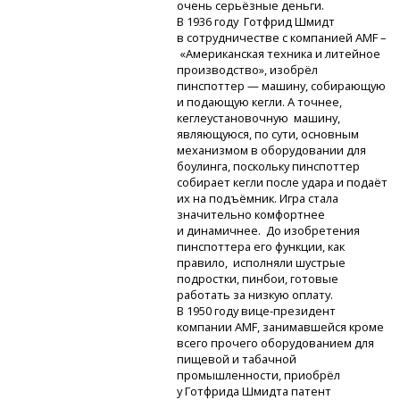
очень серьёзные деньги.
В 1936 году Готфрид Шмидт
в сотрудничестве с компанией AMF –
«Американская техника и литейное
производство», изобрёл
пинспоттер — машину, собирающую
и подающую кегли. А точнее,
кеглеустановочную машину,
являющуюся, по сути, основным
механизмом в оборудовании для
боулинга, поскольку пинспоттер
собирает кегли после удара и подаёт
их на подъёмник. Игра стала
значительно комфортнее
и динамичнее. До изобретения
пинспоттера его функции, как
правило, исполняли шустрые
подростки, пинбои, готовые
работать за низкую оплату.
В 1950 году
вице-президент
компании AMF, занимавшейся кроме
всего прочего оборудованием для
пищевой и табачной
промышленности, приобрёл
у Готфрида Шмидта патент