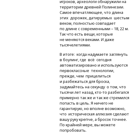
игроков, археологи обнаружили на
территории древней Полинезии.
Самое впечатляющее, что длина
этих дорожек, датируемых шестым
веком, полностью совпадает
по длине с современными – 18, 22 м.
Так что есть вещи, которые
не меняются веками. И даже
тысячелетиями.
В итоге: когда надумаете заглянуть
в боулинг, где всё сегодня
автоматизировано и используются
первоклассные технологии,
прежде, чем прицелиться
и разбежаться для броска,
задумайтесь на секунду о том, что
тысячи лет назад,
кто-то
разбегался
примерно так же и так же стремился
попасть в цель. Я ничего не
гарантирую, но вполне возможно,
что историческая аллюзия сделают
вашу руку крепче, а бросок точнее.
По крайней мере, вы можете
попробовать.