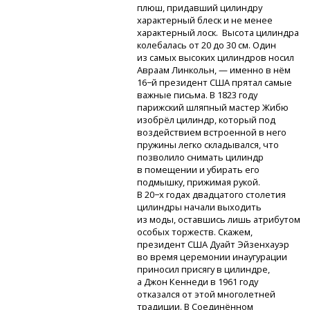
плюш, придавший цилиндру
характерный блеск и не менее
характерный лоск. Высота цилиндра
колебалась от 20 до 30 см. Один
из самых высоких цилиндров носил
Авраам Линкольн, — именно в нём
16−й президент США прятал самые
важные письма. В 1823 году
парижский шляпный мастер Жибю
изобрёл цилиндр, который под
воздействием встроенной в него
пружины легко складывался, что
позволило снимать цилиндр
в помещении и убирать его
подмышку, прижимая рукой.
В 20−х годах двадцатого столетия
цилиндры начали выходить
из моды, оставшись лишь атрибутом
особых торжеств. Скажем,
президент США Дуайт Эйзенхауэр
во время церемонии инаугурации
приносил присягу в цилиндре,
а Джон Кеннеди в 1961 году
отказался от этой многолетней
традиции. В Соединённом