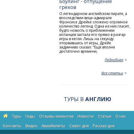
Боулинг - отпущение
грехов
О легендарном английском пирате, а
впоследствии вице-адмирале
Фрэнсисе Дрейке сложено огромное
количество легенд. Одна из них гласит,
будто новость о приближении
испанцев застала его прямо в разгар
игры в кегли. Лишь на секунду
оторвавшись от игры, Дрейк
задумчиво сказал: "Ещё вполне
достаточно времени,
Подробнее
Все статьи
ТУРЫ В
АНГЛИЮ
Туры
Гиды
Отзывы клиентов
Новости
Статьи
О нас
Контакты
Видео
Авиабилеты
Cовет дня
Рассказ дня