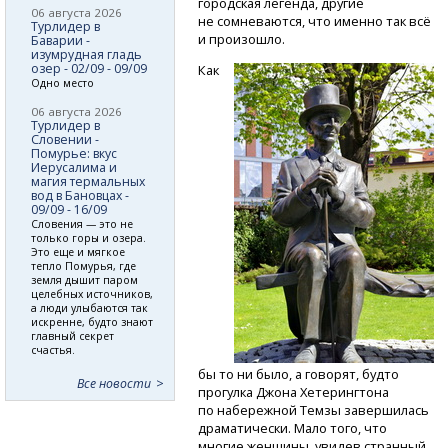
городская легенда, другие
06 августа 2026
не сомневаются, что именно так всё
Турлидер в
и произошло.
Баварии -
изумрудная гладь
озер - 02/09 - 09/09
Как
Одно место
06 августа 2026
Турлидер в
Словении -
Помурье: вкус
Иерусалима и
магия термальных
вод в Бановцах -
09/09 - 16/09
Словения — это не
только горы и озера.
Это еще и мягкое
тепло Помурья, где
земля дышит паром
целебных источников,
а люди улыбаются так
искренне, будто знают
главный секрет
счастья.
бы то ни было, а говорят, будто
Все новости
прогулка Джона Хетерингтона
по набережной Темзы завершилась
драматически. Мало того, что
многие женщины, увидев странный