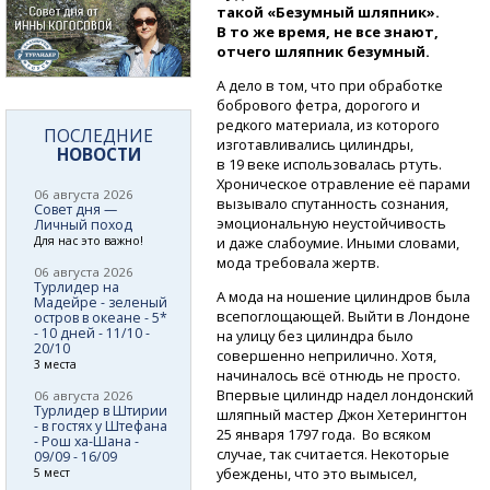
такой «Безумный шляпник».
В то же время, не все знают,
отчего шляпник безумный.
А дело в том, что при обработке
бобрового фетра, дорогого и
редкого материала, из которого
ПОСЛЕДНИЕ
изготавливались цилиндры,
НОВОСТИ
в 19 веке использовалась ртуть.
Хроническое отравление её парами
06 августа 2026
вызывало спутанность сознания,
Совет дня —
эмоциональную неустойчивость
Личный поход
Для нас это важно!
и даже слабоумие. Иными словами,
мода требовала жертв.
06 августа 2026
Турлидер на
А мода на ношение цилиндров была
Мадейре - зеленый
всепоглощающей. Выйти в Лондоне
остров в океане - 5*
- 10 дней - 11/10 -
на улицу без цилиндра было
20/10
совершенно неприлично. Хотя,
3 места
начиналось всё отнюдь не просто.
Впервые цилиндр надел лондонский
06 августа 2026
Турлидер в Штирии
шляпный мастер Джон Хетерингтон
- в гостях у Штефана
25 января 1797 года. Во всяком
- Рош ха-Шана -
случае, так считается. Некоторые
09/09 - 16/09
убеждены, что это вымысел,
5 мест