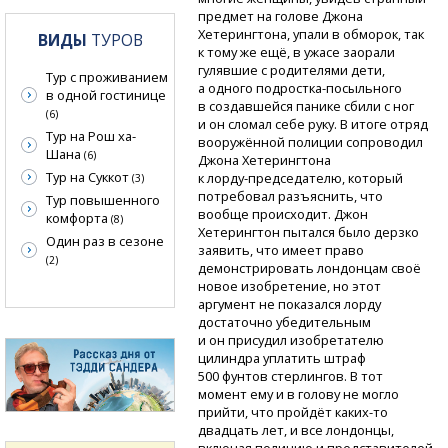
предмет на голове Джона
Хетерингтона, упали в обморок, так
ВИДЫ
ТУРОВ
к тому же ещё, в ужасе заорали
гулявшие с родителями дети,
Тур с проживанием
а одного
подростка-посыльного
в одной гостинице
в создавшейся панике сбили с ног
(6)
и он сломал себе руку. В итоге отряд
Тур на Рош ха-
вооружённой полиции сопроводил
Шана
(6)
Джона Хетерингтона
Тур на Суккот
к лорду-председателю,
который
(3)
потребовал разъяснить, что
Тур повышенного
вообще происходит. Джон
комфорта
(8)
Хетерингтон пытался было дерзко
Один раз в сезоне
заявить, что имеет право
(2)
демонстрировать лондонцам своё
новое изобретение, но этот
аргумент не показался лорду
достаточно убедительным
и он присудил изобретателю
цилиндра уплатить штраф
500 фунтов стерлингов. В тот
момент ему и в голову не могло
прийти, что пройдёт
каких-то
двадцать лет, и все лондонцы,