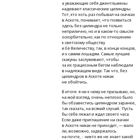
а уважающие себя джентльмены
надевают классические цилиндры.
Тот, кто хоть раз побывал на скачках
в Аскоте, понимает, что появиться
здесь без цилиндра не только
неприлично,
но и в каком-то
смысле
оскорбительно, как по отношению
к светскому обществу
и Её Величеству, так, в конце концов,
и к самим лошадям. Самые лучшие
скакуны заслуживают, чтобы
за их грациозным бегом наблюдали
в надлежащем виде. Так что, без
цилиндров в Аскоте никак
не обойтись.
В итоге: я ни к чему не призываю, но,
на мой взгляд, очень неплохо было
бы обзавестись цилиндром заранее,
так сказать, на всякий случай. Пусть
бы себе лежал и ждал своего часа.
Если даже приглашение на скачки
в Аскоте никак не приходит, — мало
ли, возможно, задержалось
на почте, - никто же не знает какой