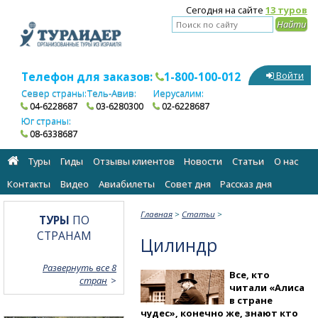
Сегодня на сайте
13 туров
Телефон для заказов:
1-800-100-012
Войти
Север страны:
Тель-Авив:
Иерусалим:
04-6228687
03-6280300
02-6228687
Юг страны:
08-6338687
Туры
Гиды
Отзывы клиентов
Новости
Статьи
О нас
Контакты
Видео
Авиабилеты
Cовет дня
Рассказ дня
Главная
>
Статьи
>
ТУРЫ
ПО
СТРАНАМ
Цилиндр
Развернуть все 8
Все, кто
стран
читали «Алиса
в стране
чудес», конечно же, знают кто