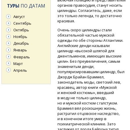
включая полицию и представителей
ТУРЫ
ПО ДАТАМ
органов правосудия, станут носить
цилиндры. Согласитесь, даже, если
это только легенда, то достаточно
Август
красивая.
Сентябрь
Очень скоро цилиндры стали
Октябрь
обязательной частью мужской
Ноябрь
одежды по обе стороны Атлантики.
Декабрь
Английские денди называли
Январь
цилиндр «высокой шляпой для
джентльменов, имеющих высокие
Февраль
цели». Без преувеличения, самым
Март
знаменитым денди,
Апрель
популяризировавшим цилиндр, был
Джордж Брайан Браммел,
законодатель моды, светский лев,
красавец, автор книги «Мужской
и женский костюмы», введший
в моду не только цилиндр,
но и мужской костюм с галстуком.
Браммел вёл роскошную жизнь,
растратил отцовское наследство,
и в конечном итоге умер в
психиатрической клинике. Зато
заслужил от лорда Байрона титул