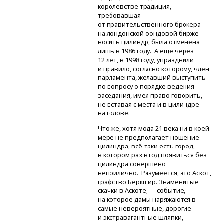
королевстве традиция,
требовавшая
от правительственного брокера
на лондонской фондовой бирже
носить цилиндр, была отменена
лишь в 1986 году. А ещё через
12 лет, в 1998 году, упразднили
и правило, согласно которому, член
парламента, желавший выступить
по вопросу о порядке ведения
заседания, имел право говорить,
не вставая с места и в цилиндре
на голове.
Что же, хотя мода 21 века ни в коей
мере не предполагает ношение
цилиндра,
всё-таки
есть город,
в котором раз в год появиться без
цилиндра совершено
неприлично. Разумеется, это Аскот,
графство Беркшир. Знаменитые
скачки в Аскоте, — событие,
на которое дамы наряжаются в
самые невероятные, дорогие
и экстравагантные шляпки,