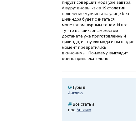
пируэт совершит мода уже завтра.
А вдруг вновь, как в 19 столетии,
появление мужчины на улице без
цилиндра будет считаться
моветоном, дурным тоном. И вот
тут-то
вы шикарным жестом
достанете уже приготовленный
цилиндр, и – вуаля: мода и вы в один
момент превратились
в синонимы. По-моему,
выглядит
очень привлекательно.
Туры в
Англию
Все статьи
про
Англию