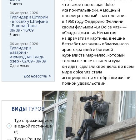
3 места
что такое настоящая dolce
vita по-итальянски.
А мощный
06 августа 2026
восклицательный знак поставил
Турлидер в Штирии
в 1960 году Федерико Феллини
- в гостях у Штефана
- Рош ха-Шана -
своим фильмом «La Dolce Vita» —
09/09 - 16/09
«Сладкая жизнь». Несмотря
5 мест
на драматизм картины, внешне
беззаботная жизнь обласканного
06 августа 2026
Турлидер в
аристократией и богемой
Баварии -
журналиста Марчелло, который
изумрудная гладь
толком не знает зачем и куда
озер - 02/09 - 09/09
Одно место
он идёт, сделали своё дело: во всём
мире dolce vita стала
Все новости
ассоциироваться с образом жизни
полной удовольствий.
ВИДЫ
ТУРОВ
Тур с проживанием
в одной гостинице
(6)
Тур на Рош ха-