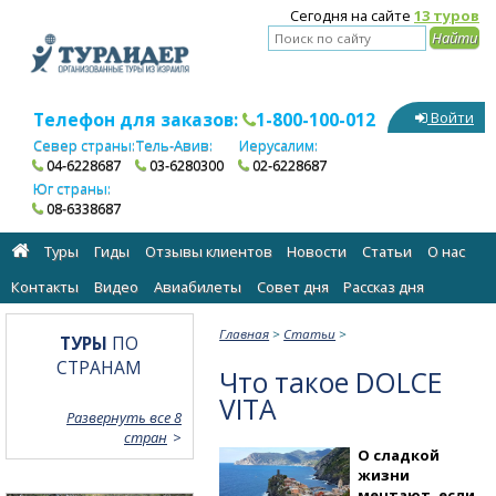
Сегодня на сайте
13 туров
Телефон для заказов:
1-800-100-012
Войти
Север страны:
Тель-Авив:
Иерусалим:
04-6228687
03-6280300
02-6228687
Юг страны:
08-6338687
Туры
Гиды
Отзывы клиентов
Новости
Статьи
О нас
Контакты
Видео
Авиабилеты
Cовет дня
Рассказ дня
Главная
>
Статьи
>
ТУРЫ
ПО
СТРАНАМ
Что такое DOLCE
VITA
Развернуть все 8
стран
О сладкой
жизни
мечтают, если