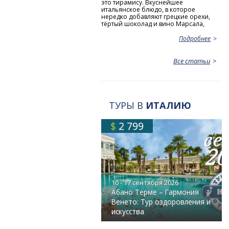
это тирамису. Вкуснейшее
итальянское блюдо, в которое
нередко добавляют грецкие орехи,
тёртый шоколад и вино Марсала,
Подробнее
Все статьи
ТУРЫ В
ИТАЛИЮ
$
2 799
10 - 17 сентября 2026
Абано Терме – Гармония
Венето: Тур оздоровления и
искусства