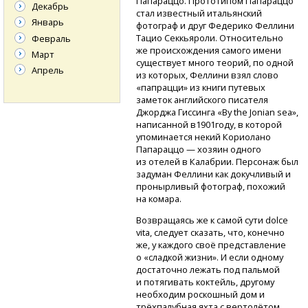
Папараццо. Прототипом Папараццо
Декабрь
стал известный итальянский
Январь
фотограф и друг Федерико Феллини
Тацио Секкьяроли. Относительно
Февраль
же происхождения самого имени
Март
существует много теорий, по одной
Апрель
из которых, Феллини взял слово
«папрацци» из книги путевых
заметок английского писателя
Джорджа Гиссинга «By the Jonian sea»,
написанной в1901году, в которой
упоминается некий Кориолано
Папараццо — хозяин одного
из отелей в Калабрии. Персонаж был
задуман Феллини как докучливый и
пронырливый фотограф, похожий
на комара.
Возвращаясь же к самой сути dolce
vita, следует сказать, что, конечно
же, у каждого своё представление
о «сладкой жизни». И если одному
достаточно лежать под пальмой
и потягивать коктейль, другому
необходим роскошный дом и
трёхпалубная яхта с вертолётом,