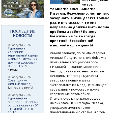
не все,
то многие. Очень многие.
И в этом, безусловно, нет ничего
зазорного. Жизнь даётся только
раз, и кто сказал, что она
непременно должна быть полна
ПОСЛЕДНИЕ
проблем и забот? Почему
НОВОСТИ
бы жизни не быть всегда
приятной, беззаботной
06 августа 2026
и полной наслаждений?
Турлидер в
Словении -
Иными словами, dolce vita, сладкой
термальный курорт
жизнью. По сути, понятие dolce vita
Олимие - источник
изначально ассоциировалось
долины здоровья -
09/09 - 16/09
с Италией — солнце, море, вино,
4 места
бесподобная кухня, неотразимые
женщины,
красавцы-мужчины,
06 августа 2026
завораживающая музыка,
Совет дня —
Личный поход
экстравагантная мода, не знающее
Для нас это важно!
себе равных искусство и яркие
спортивные автомобили.
06 августа 2026
Турлидер на
Итальянское кино, взлетевшее
Мадейре - зеленый
на пик славы в 50−х годах 20 века,
остров в океане - 5*
утвердило именно такое
- 10 дней - 11/10 -
представление и о стране, и о том,
20/10