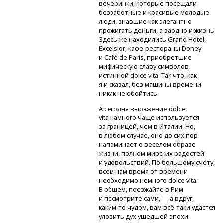
вечеринки, которые посещали
беззаботные и красивые молодые
люди, знавшие как элегантно
прожигать деньги, а заодно и жизнь.
Здесь же находились Grand Hotel,
Excelsior,
кафе-рестораны
Doney
и Café de Paris, приобретшие
мифическую славу символов
истинной dolce vita. Так что, как
я и сказал, без машины времени
никак не обойтись.
А сегодня выражение dolce
vita намного чаще используется
за границей, чем в Италии. Но,
в любом случае, оно до сих пор
напоминает о веселом образе
жизни, полном мирских радостей
и удовольствий. По большому счёту,
всем нам время от времени
необходимо немного dolce vita.
В общем, поезжайте в Рим
и посмотрите сами, — а вдруг,
каким-то
чудом, вам
всё-таки
удастся
уловить дух ушедшей эпохи