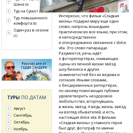
Шана
(6)
Тур на Суккот
(3)
Интересно, что фильм «Сладкая
Тур повышенного
жизнь» подарил миру ещё одно
комфорта
(8)
слово, напрочь вошедшие
Один раз в сезоне
практически во все языки, при этом,
(2)
и непосредственно
и опосредованно связанное с dolce
vita. Это слово папарацци.
Разумеется, речь идёт
о фоторепортёрах, снимающих
сцены из личной жизни звёзд
шоу-бизнеса
и других
знаменитостей без их ведома и
согласия. Иными словами,
о бесцеремонных репортёрах,
по-своему
помогающих публике
удовлетворить нездоровое
ТУРЫ
ПО ДАТАМ
любопытство, вторгнувшись
в жизнь звёзд. А ведь жизнь звёзд,
Август
на взгляд обывателей, и есть
Сентябрь
настоящая dolce vita. В фильме
Октябрь
«Сладкая жизнь» у главного героя
был друг, фотограф по имени
Ноябрь