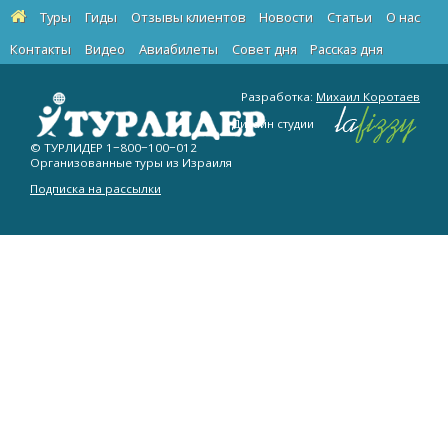
Туры
Гиды
Отзывы клиентов
Новости
Статьи
О нас
Контакты
Видео
Авиабилеты
Cовет дня
Рассказ дня
Разработка:
Михаил Коротаев
Дизайн студии
© ТУРЛИДЕР
1−800−100−012
Организованные туры из Израиля
Подписка на рассылки