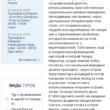
географической долготы
3 места
использовались свои собственные
06 августа 2026
национальные нулевые меридианы,
Турлидер в Штирии
проходившие, как правило, через
- в гостях у Штефана
- Рош ха-Шана -
центральные обсерватории этих
09/09 - 16/09
стран, что создавало массу
5 мест
неудобств и неразберихи. Не говоря
уже о серьёзнейших проблемах,
06 августа 2026
Турлидер в
которые возникали
из-за
этой
Баварии -
несогласованности у
изумрудная гладь
мореплавателей. Собственно, ещё
озер - 02/09 - 09/09
в Средние века фламандский
Одно место
картограф и географ Герард
Все новости
Меркатор, создав земной глобус,
посчитал, что начальный меридиан
должен проходить через остров
Фуэртевентура, входящий в состав
Канарских островов. Вслед за этим
в качестве точки отсчёта
ВИДЫ
ТУРОВ
использовались Азорские острова,
затем Острова Зелёного мыса.
Тур с проживанием
В 1634 году никто иной, как кардинал
в одной гостинице
Решелье выдвинул предложение
(6)
считать точкой отсчёта остров
Тур на Рош ха-
Ферро,
опять-таки
входящий