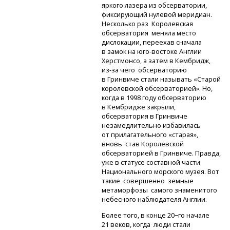
яркого лазера из обсерватории,
фиксирующий нулевой меридиан.
Несколько раз Королевская
обсерватория меняла место
дислокации, переехав сначала
в замок
на юго-востоке
Англии
Херстмонсо, а затем в Кембридж,
из-за
чего обсерваторию
в Гринвиче стали называть «Старой
королевской обсерваторией». Но,
когда в 1998 году обсерваторию
в Кембридже закрыли,
обсерватория в Гринвиче
незамедлительно избавилась
от прилагательного «старая»,
вновь став Королевской
обсерваторией в Гринвиче. Правда,
уже в статусе составной части
Национального морского музея. Вот
такие совершенно земные
метаморфозы самого знаменитого
небесного наблюдателя Англии.
Более того, в конце 20−го начале
21 веков, когда люди стали