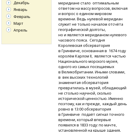
Декабрь
меридиане стало оптимальным
ответом на массу вопросов, включая
Январь
и вопрос о едином мировом
Февраль
времени. Ведь нулевой меридиан
Март
служит не только началом отсчёта
географической долготы,
Апрель
но и является меридианом нулевого
часового пояса. Сегодня
Королевская обсерватория
в Гринвиче, основанная в 1674 году
королём Карлом II, является частью
Национального морского музея,
одного из самых посещаемых
в Великобритании. Иными словами,
в век высоких технологий
знаменитая обсерватория
превратилась в музей, обладающий
не столько научной, сколько
исторической ценностью. Именно
поэтому, как и прежде, каждый день
ровно в 13:00 обсерватория
в Гринвиче подаёт сигнал точного
времени, который впервые
появился в 1833 году: по мачте,
установленной на крыше здания,