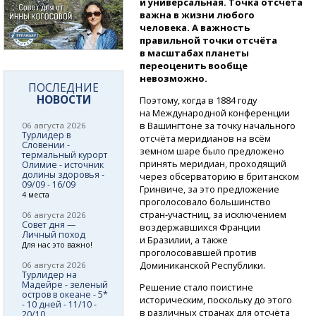
и универсальная. Точка отсчёта
важна в жизни любого
человека. А важность
правильной точки отсчёта
в масштабах планеты
переоценить вообще
невозможно.
ПОСЛЕДНИЕ
НОВОСТИ
Поэтому, когда в 1884 году
на Международной конференции
в Вашингтоне за точку начального
06 августа 2026
Турлидер в
отсчёта меридианов на всём
Словении -
земном шаре было предложено
термальный курорт
принять меридиан, проходящий
Олимие - источник
долины здоровья -
через обсерваторию в британском
09/09 - 16/09
Гринвиче, за это предложение
4 места
проголосовало большинство
стран-участниц,
за исключением
06 августа 2026
Совет дня —
воздержавшихся Франции
Личный поход
и Бразилии, а также
Для нас это важно!
проголосовавшей против
Доминиканской Республики.
06 августа 2026
Турлидер на
Мадейре - зеленый
Решение стало поистине
остров в океане - 5*
историческим, поскольку до этого
- 10 дней - 11/10 -
в различных странах для отсчёта
20/10