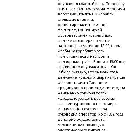
опускается красный шар. Поскольку
в 19 веке Гринвич служил морскими
воротами Лондона, и корабли,
стоявшие в гавани,
ориентировались именно
по сигналу Гринвичской
обсерватории,-
красный шар
поднимался вверх по мачте
за несколько минут до 13:00, с тем,
чтобы на кораблях могли
приготовиться и настроить
подзорные трубы. Ровно в 13:00 шар
пружинисто опускался вниз. Как
и было сказано, это знаменитое
движение красного шара на крыше
обсерватории в Гринвиче
традиционно происходит и сегодня,
неизменно собирая толпы
жаждущих увидеть всё своими
глазами туристов со всего мира.
Изначально спуском шара
руководил оператор, но с 1852 года
действие осуществляется
механически с помощью
электрического импульса.