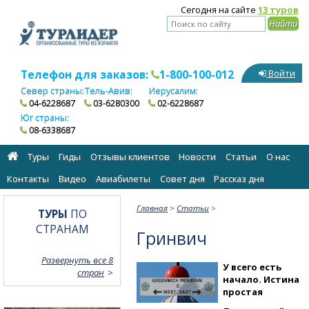
Сегодня на сайте
13 туров
Телефон для заказов:
1-800-100-012
Войти
Север страны:
Тель-Авив:
Иерусалим:
04-6228687
03-6280300
02-6228687
Юг страны:
08-6338687
Туры
Гиды
Отзывы клиентов
Новости
Статьи
О нас
Контакты
Видео
Авиабилеты
Cовет дня
Рассказ дня
Главная
>
Статьи
>
ТУРЫ
ПО
СТРАНАМ
Гринвич
Развернуть все 8
У всего есть
стран
начало. Истина
простая