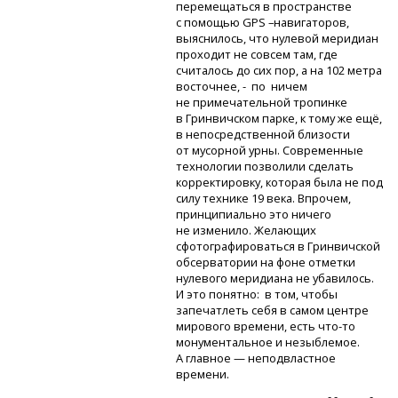
перемещаться в пространстве
с помощью GPS –навигаторов,
выяснилось, что нулевой меридиан
проходит не совсем там, где
считалось до сих пор, а на 102 метра
восточнее, - по ничем
не примечательной тропинке
в Гринвичском парке, к тому же ещё,
в непосредственной близости
от мусорной урны. Современные
технологии позволили сделать
корректировку, которая была не под
силу технике 19 века. Впрочем,
принципиально это ничего
не изменило. Желающих
сфотографироваться в Гринвичской
обсерватории на фоне отметки
нулевого меридиана не убавилось.
И это понятно: в том, чтобы
запечатлеть себя в самом центре
мирового времени, есть
что-то
монументальное и незыблемое.
А главное — неподвластное
времени.