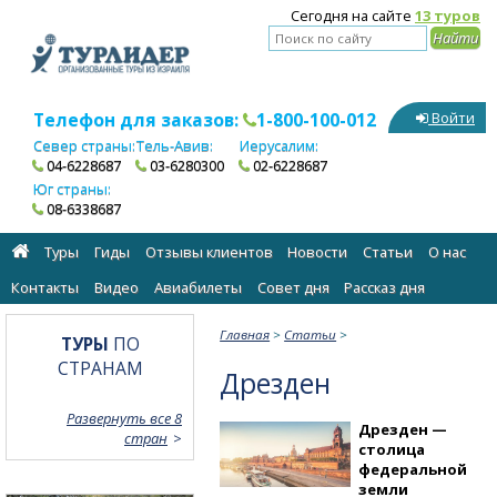
Сегодня на сайте
13 туров
Телефон для заказов:
1-800-100-012
Войти
Север страны:
Тель-Авив:
Иерусалим:
04-6228687
03-6280300
02-6228687
Юг страны:
08-6338687
Туры
Гиды
Отзывы клиентов
Новости
Статьи
О нас
Контакты
Видео
Авиабилеты
Cовет дня
Рассказ дня
Главная
>
Статьи
>
ТУРЫ
ПО
СТРАНАМ
Дрезден
Развернуть все 8
Дрезден —
стран
столица
федеральной
земли