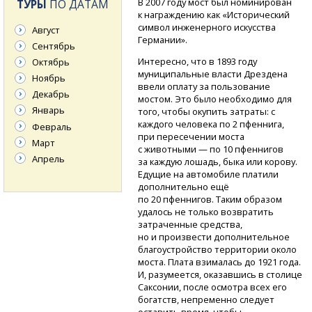
В 2007 году мост был номинирован
ТУРЫ
ПО ДАТАМ
к награждению как «Исторический
символ инженерного искусства
Август
Германии».
Сентябрь
Интересно, что в 1893 году
Октябрь
муниципальные власти Дрездена
Ноябрь
ввели оплату за пользование
Декабрь
мостом. Это было необходимо для
Январь
того, чтобы окупить затраты: с
каждого человека по 2 пфеннига,
Февраль
при пересечении моста
Март
с животными — по 10 пфеннигов
Апрель
за каждую лошадь, быка или корову.
Едущие на автомобиле платили
дополнительно ещё
по 20 пфеннигов. Таким образом
удалось не только возвратить
затраченные средства,
но и произвести дополнительное
благоустройство территории около
моста. Плата взималась до 1921 года.
И, разумеется, оказавшись в столице
Саксонии, после осмотра всех его
богатств, непременно следует