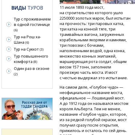
ВИДЫ
ТУРОВ
11 июля 1893 года мост,
на строительство которого ушло
2250000 золотых марок, был испытан
Тур с проживанием
на прочность: три паровых катка,
в одной гостинице
три катка на конной тяге, три
(6)
трамвайных вагона, загруженных
Тур на Рош ха-
корабельными якорями и камнями,
Шана
(6)
три повозки с бочками,
Тур на Суккот
(3)
наполненными водой, одна конка,
Тур повышенного
множество конных экипажей,
комфорта
марширующая рота солдат, общим
(8)
весом 157 тонн, заполнили
Один раз в сезоне
проезжую часть моста. И мост
(2)
с честью выдержал это испытание.
На самом деле, «Голубое чудо» —
неофициальное название моста,
официальное — Лошвицкий мост.
А до 1912 года он назывался мостом
короля Альберта. Тем не менее,
название «Голубое чудо», которое,
из-за
редкой голубой окраски, мост
получил сразу после открытия,
прижилось и осталось по сей день.