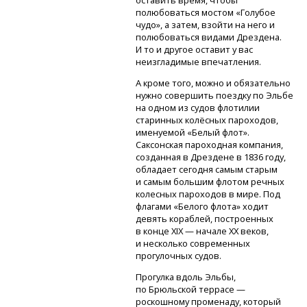
оставить время, чтобы
полюбоваться мостом «Голубое
чудо», а затем, взойти на него и
полюбоваться видами Дрездена.
И то и другое оставит у вас
неизгладимые впечатления.
А кроме того, можно и обязательно
нужно совершить поездку по Эльбе
на одном из судов флотилии
старинных колёсных пароходов,
именуемой «Белый флот».
Саксонская пароходная компания,
созданная в Дрездене в 1836 году,
обладает сегодня самым старым
и самым большим флотом речных
колесных пароходов в мире. Под
флагами «Белого флота» ходит
девять кораблей, построенных
в конце XIX — начале XX веков,
и несколько современных
прогулочных судов.
Прогулка вдоль Эльбы,
по Брюльской террасе —
роскошному променаду, который