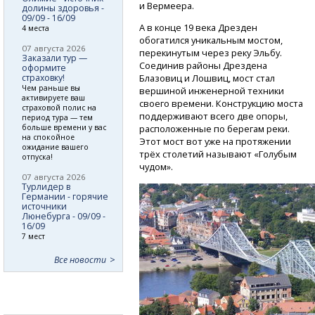
и Вермеера.
долины здоровья -
09/09 - 16/09
А в конце 19 века Дрезден
4 места
обогатился уникальным мостом,
07 августа 2026
перекинутым через реку Эльбу.
Заказали тур —
Соединив районы Дрездена
оформите
страховку!
Блазовиц и Лошвиц, мост стал
Чем раньше вы
вершиной инженерной техники
активируете ваш
своего времени. Конструкцию моста
страховой полис на
поддерживают всего две опоры,
период тура — тем
больше времени у вас
расположенные по берегам реки.
на спокойное
Этот мост вот уже на протяжении
ожидание вашего
трёх столетий называют «Голубым
отпуска!
чудом».
07 августа 2026
Турлидер в
Германии - горячие
источники
Люнебурга - 09/09 -
16/09
7 мест
Все новости