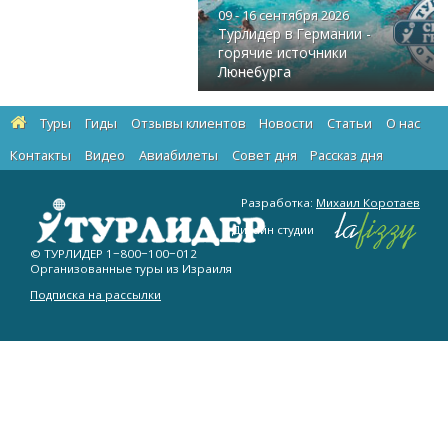
09 - 16 сентября 2026
Турлидер в Германии -
горячие источники
Люнебурга
Туры
Гиды
Отзывы клиентов
Новости
Статьи
О нас
Контакты
Видео
Авиабилеты
Cовет дня
Рассказ дня
Разработка:
Михаил Коротаев
Дизайн студии
© ТУРЛИДЕР
1−800−100−012
Организованные туры из Израиля
Подписка на рассылки