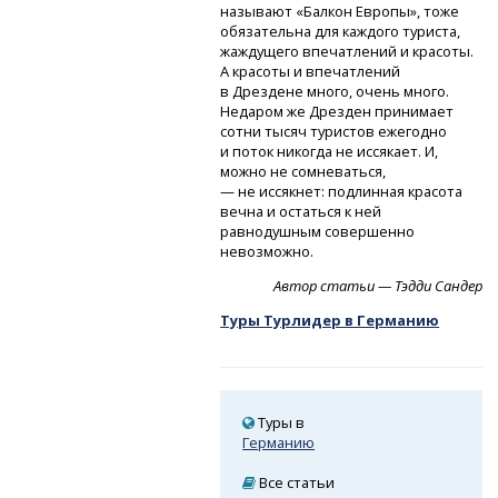
называют «Балкон Европы», тоже
обязательна для каждого туриста,
жаждущего впечатлений и красоты.
А красоты и впечатлений
в Дрездене много, очень много.
Недаром же Дрезден принимает
сотни тысяч туристов ежегодно
и поток никогда не иссякает. И,
можно не сомневаться,
— не иссякнет: подлинная красота
вечна и остаться к ней
равнодушным совершенно
невозможно.
Автор статьи — Тэдди Сандер
Туры Турлидер в Германию
Туры в
Германию
Все статьи