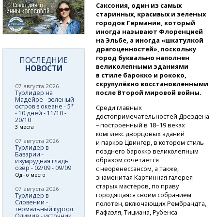
Саксония, один из самых
старинных, красивых и зеленых
городов Германии, который
иногда называют Флоренцией
на Эльбе, а иногда «шкатулкой
драгоценностей», поскольку
город буквально наполнен
ПОСЛЕДНИЕ
великолепными зданиями
НОВОСТИ
в стиле барокко и рококо,
скрупулёзно восстановленными
07 августа 2026
после Второй мировой войны.
Турлидер на
Мадейре - зеленый
остров в океане - 5*
Среди главных
- 10 дней - 11/10 -
достопримечательностей Дрездена
20/10
– построенный в 18−19 веках
3 места
комплекс дворцовых зданий
07 августа 2026
и парков Цвингер, в котором стиль
Турлидер в
позднего барокко великолепным
Баварии -
образом сочетается
изумрудная гладь
озер - 02/09 - 09/09
с неоренессансом, а также,
Одно место
знаменитая Картинная галерея
старых мастеров, по праву
07 августа 2026
городящаяся своим собранием
Турлидер в
Словении -
полотен, включающих Рембрандта,
термальный курорт
Рафаэля, Тициана, Рубенса
Олимие - источник