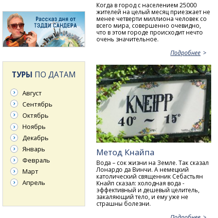
Когда в город с населением 25000
жителей на целый месяц приезжает не
менее четверти миллиона человек со
всего мира, совершенно очевидно,
что в этом городе происходит нечто
очень значительное.
Подробнее
ТУРЫ
ПО ДАТАМ
Август
Сентябрь
Октябрь
Ноябрь
Декабрь
Январь
Метод Кнайпа
Февраль
Вода – сок жизни на Земле. Так сказал
Лонардо да Винчи. А немецкий
Март
католический священник Себастьян
Апрель
Кнайп сказал: холодная вода -
эффективный и дешевый целитель,
закаляющий тело, и ему уже не
страшны болезни.
Подробнее