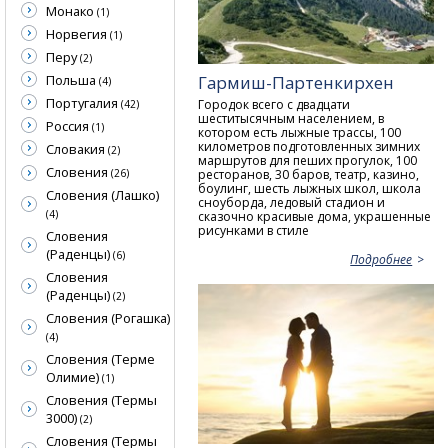
Монако
(1)
Норвегия
(1)
Перу
(2)
Польша
Гармиш-Партенкирхен
(4)
Португалия
Городок всего с двадцати
(42)
шеститысячным населением, в
Россия
(1)
котором есть лыжные трассы, 100
километров подготовленных зимних
Словакия
(2)
маршрутов для пеших прогулок, 100
Словения
ресторанов, 30 баров, театр, казино,
(26)
боулинг, шесть лыжных школ, школа
Словения (Лашко)
сноуборда, ледовый стадион и
(4)
сказочно красивые дома, украшенные
рисунками в стиле
Словения
(Раденцы)
(6)
Подробнее
Словения
(Раденцы)
(2)
Словения (Рогашка)
(4)
Словения (Терме
Олимие)
(1)
Словения (Термы
3000)
(2)
Словения (Термы