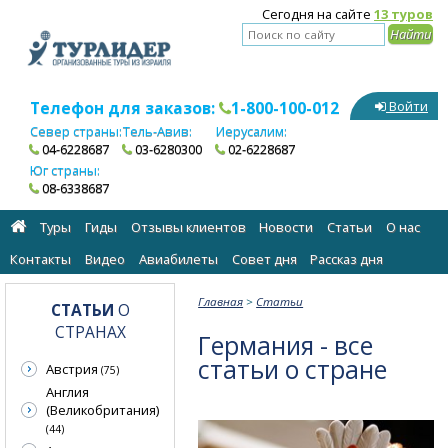
Сегодня на сайте
13 туров
Телефон для заказов:
1-800-100-012
Войти
Север страны:
Тель-Авив:
Иерусалим:
04-6228687
03-6280300
02-6228687
Юг страны:
08-6338687
Туры
Гиды
Отзывы клиентов
Новости
Статьи
О нас
Контакты
Видео
Авиабилеты
Cовет дня
Рассказ дня
Главная
>
Статьи
СТАТЬИ
О
СТРАНАХ
Германия - все
статьи о стране
Австрия
(75)
Англия
(Великобритания)
(44)