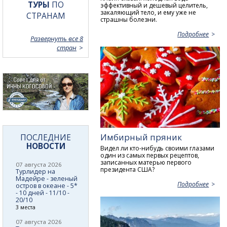
ТУРЫ
ПО
эффективный и дешевый целитель,
закаляющий тело, и ему уже не
СТРАНАМ
страшны болезни.
Подробнее
Развернуть все 8
стран
Имбирный пряник
ПОСЛЕДНИЕ
НОВОСТИ
Видел ли кто-нибудь своими глазами
один из самых первых рецептов,
записанных матерью первого
07 августа 2026
президента США?
Турлидер на
Мадейре - зеленый
Подробнее
остров в океане - 5*
- 10 дней - 11/10 -
20/10
3 места
07 августа 2026