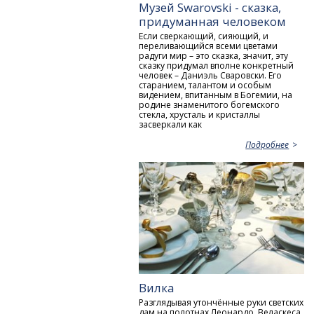
Музей Swarovski - сказка,
придуманная человеком
Если сверкающий, сияющий, и
переливающийся всеми цветами
радуги мир – это сказка, значит, эту
сказку придумал вполне конкретный
человек – Даниэль Сваровски. Его
старанием, талантом и особым
видением, впитанным в Богемии, на
родине знаменитого богемского
стекла, хрусталь и кристаллы
засверкали как
Подробнее
Вилка
Разглядывая утончённые руки светских
дам на полотнах Леонардо, Веласкеса