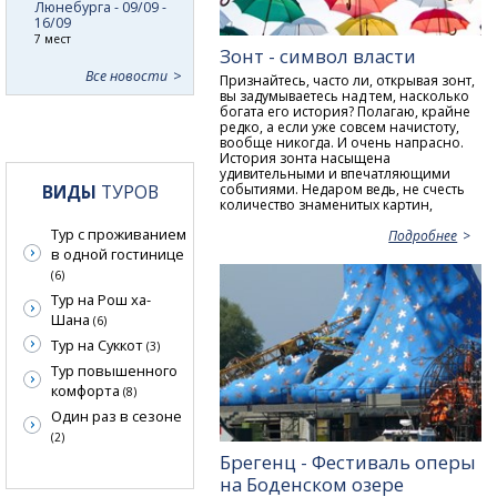
Люнебурга - 09/09 -
16/09
7 мест
Зонт - символ власти
Все новости
Признайтесь, часто ли, открывая зонт,
вы задумываетесь над тем, насколько
богата его история? Полагаю, крайне
редко, а если уже совсем начистоту,
вообще никогда. И очень напрасно.
История зонта насыщена
удивительными и впечатляющими
событиями. Недаром ведь, не счесть
ВИДЫ
ТУРОВ
количество знаменитых картин,
Тур с проживанием
Подробнее
в одной гостинице
(6)
Тур на Рош ха-
Шана
(6)
Тур на Суккот
(3)
Тур повышенного
комфорта
(8)
Один раз в сезоне
(2)
Брегенц - Фестиваль оперы
на Боденском озере