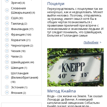
Зрече)
Поцелуи
(4)
Словения
Переусердствовать с поцелуями так же
нехорошо, как и недоцеловать. Может
(Шмарьешке)
(4)
выйти неловко. Поэтому, отправляясь
США
(30)
за границу, имеет смысл хотя бы в
общих чертах познакомиться с
Таиланд
(2)
правилами приличий при встрече с
незнакомыми и знакомыми людьми. И
Финляндия
(17)
тут следует понимать, что Швейцария,
Франция
(164)
Бельгия и Голландия самые
Хорватия
(21)
Подробнее
Черногория
(2)
Чехия
(18)
Чили
(3)
Швейцария
(44)
Швеция
(1)
Шотландия
(Великобритания)
(18)
Эстония
(1)
Метод Кнайпа
Япония
(2)
Вода – сок жизни на Земле. Так сказал
Лонардо да Винчи. А немецкий
католический священник Себастьян
Кнайп сказал: холодная вода -