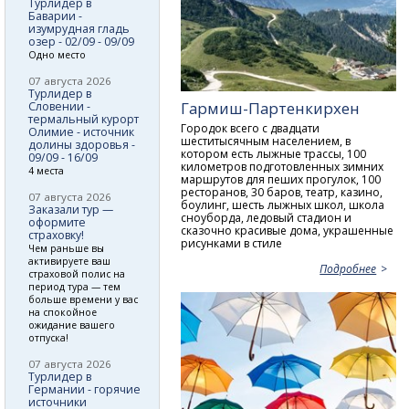
Турлидер в
Баварии -
изумрудная гладь
озер - 02/09 - 09/09
Одно место
07 августа 2026
Турлидер в
Гармиш-Партенкирхен
Словении -
термальный курорт
Городок всего с двадцати
Олимие - источник
шеститысячным населением, в
долины здоровья -
котором есть лыжные трассы, 100
09/09 - 16/09
километров подготовленных зимних
4 места
маршрутов для пеших прогулок, 100
ресторанов, 30 баров, театр, казино,
07 августа 2026
боулинг, шесть лыжных школ, школа
Заказали тур —
сноуборда, ледовый стадион и
оформите
сказочно красивые дома, украшенные
страховку!
рисунками в стиле
Чем раньше вы
активируете ваш
Подробнее
страховой полис на
период тура — тем
больше времени у вас
на спокойное
ожидание вашего
отпуска!
07 августа 2026
Турлидер в
Германии - горячие
источники