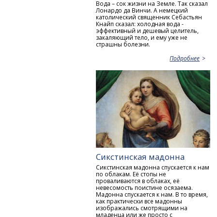
Вода – сок жизни на Земле. Так сказал
Лонардо да Винчи. А немецкий
католический священник Себастьян
Кнайп сказал: холодная вода -
эффективный и дешевый целитель,
закаляющий тело, и ему уже не
страшны болезни.
Подробнее
Сикстинская мадонна
Сикстинская мадонна спускается к нам
по облакам. Её стопы не
проваливаются в облаках, её
невесомость поистине осязаема.
Мадонна спускается к нам. В то время,
как практически все мадонны
изображались смотрящими на
младенца или же просто с