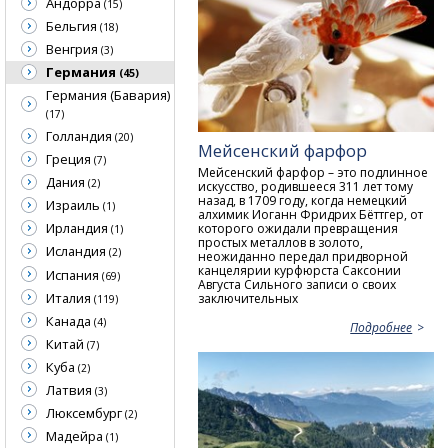
Андорра
(15)
Бельгия
(18)
Венгрия
(3)
Германия
(45)
Германия (Бавария)
(17)
Голландия
(20)
Мейсенский фарфор
Греция
(7)
Мейсенский фарфор – это подлинное
Дания
(2)
искусство, родившееся 311 лет тому
назад, в 1709 году, когда немецкий
Израиль
(1)
алхимик Иоганн Фридрих Бёттгер, от
Ирландия
которого ожидали превращения
(1)
простых металлов в золото,
Исландия
(2)
неожиданно передал придворной
канцелярии курфюрста Саксонии
Испания
(69)
Aвгуста Сильного записи о своих
Италия
заключительных
(119)
Канада
(4)
Подробнее
Китай
(7)
Куба
(2)
Латвия
(3)
Люксембург
(2)
Мадейра
(1)