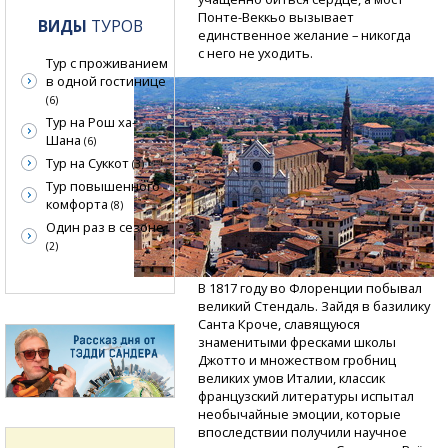
Понте-Веккьо
вызывает
ВИДЫ
ТУРОВ
единственное желание – никогда
с него не уходить.
Тур с проживанием
в одной гостинице
(6)
Тур на Рош ха-
Шана
(6)
Тур на Суккот
(3)
Тур повышенного
комфорта
(8)
Один раз в сезоне
(2)
В 1817 году во Флоренции побывал
великий Стендаль. Зайдя в базилику
Санта Кроче, славящуюся
знаменитыми фресками школы
Джотто и множеством гробниц
великих умов Италии, классик
французский литературы испытал
необычайные эмоции, которые
впоследствии получили научное