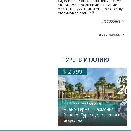
сидели на площадях за невысокими
столиками, носившими название
bancо, получившими его по сходству
столиков со скамьей
Подробнее
Все статьи
ТУРЫ В
ИТАЛИЮ
$
2 799
10 - 17 сентября 2026
Абано Терме – Гармония
Венето: Тур оздоровления и
искусства