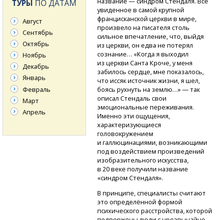
название — синдром Стендаля. Всё
ТУРЫ
ПО ДАТАМ
увиденное в самой крупной
францисканской церкви в мире,
Август
произвело на писателя столь
Сентябрь
сильное впечатление, что, выйдя
Октябрь
из церкви, он едва не потерял
сознание… «Когда я выходил
Ноябрь
из церкви Санта Кроче, у меня
Декабрь
забилось сердце, мне показалось,
Январь
что иссяк источник жизни, я шел,
Февраль
боясь рухнуть на землю…» — так
описал Стендаль свои
Март
эмоциональные переживания.
Апрель
Именно эти ощущения,
характеризующиеся
головокружением
и галлюцинациями, возникающими
под воздействием произведений
изобразительного искусства,
в 20 веке получили название
«синдром Стендаля».
В принципе, специалисты считают
это определённой формой
психического расстройства, которой
подвержены люди с чрезвычайно