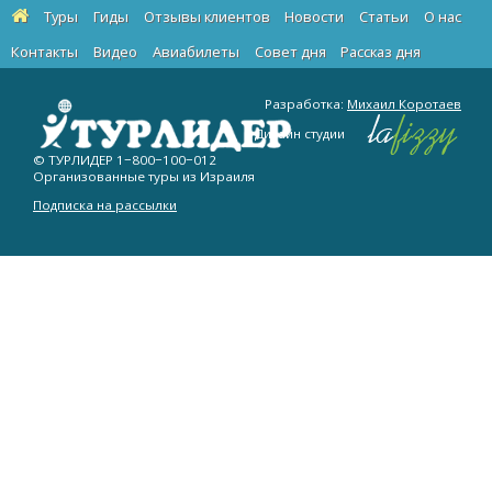
Туры
Гиды
Отзывы клиентов
Новости
Статьи
О нас
Контакты
Видео
Авиабилеты
Cовет дня
Рассказ дня
Разработка:
Михаил Коротаев
Дизайн студии
© ТУРЛИДЕР
1−800−100−012
Организованные туры из Израиля
Подписка на рассылки