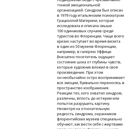
тонкой эмоциональной
организацией. Синдром был описан
в 1979 году итальянским психиатром
Грациэллой Магерини, которая
исследовала и описала свыше
100 одинаковых случаев среди
туристов во Флоренции. Чаще всего
кризис наступает во время визита
в один из 50 музеев Флоренции,
например, в галерею Уффици.
Внезапно посетитель ощущает
состояние шока от глубины чувств,
которые художник вложил в своё
произведение. При этом
он необычайно остро воспринимает
все эмоции, буквально переносясь в
пространство изображения.
Реакции тех, кого охватил синдром,
различны, вплоть до истерии или
попыток разрушить картину.
Несмотря на относительную
редкость синдрома, охранников
флорентийских музеев специально
обучают, как вести себя с жертвами