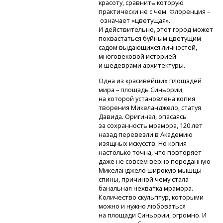
красоту, сравнить которую
практически не с чем. Флоренция –
означает «цветущая».
И действительно, этот город может
похвастаться буйным цветущим
садом выдающихся личностей,
многовековой историей
и шедеврами архитектуры.
Одна из красивейших площадей
мира – площадь Синьории,
на которой установлена копия
творения Микеланджело, статуя
Давида. Оригинал, опасаясь
за сохранность мрамора, 120 лет
назад перевезли в Академию
изящных искусств. Но копия
настолько точна, что повторяет
даже не совсем верно переданную
Микеланджело широкую мышцы
спины, причиной чему стала
банальная нехватка мрамора.
Количество скульптур, которыми
можно и нужно любоваться
на площади Синьории, огромно. И