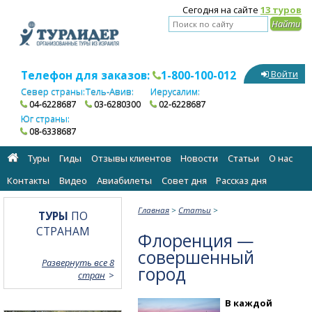
Сегодня на сайте
13 туров
Телефон для заказов:
1-800-100-012
Войти
Север страны:
Тель-Авив:
Иерусалим:
04-6228687
03-6280300
02-6228687
Юг страны:
08-6338687
Туры
Гиды
Отзывы клиентов
Новости
Статьи
О нас
Контакты
Видео
Авиабилеты
Cовет дня
Рассказ дня
Главная
>
Статьи
>
ТУРЫ
ПО
СТРАНАМ
Флоренция —
совершенный
Развернуть все 8
город
стран
В каждой