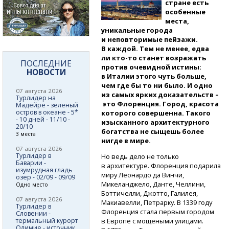
стране есть
особенные
места,
уникальные города
и неповторимые пейзажи.
В каждой. Тем не менее, едва
ли кто-то
станет возражать
ПОСЛЕДНИЕ
против очевидной истины:
НОВОСТИ
в Италии этого чуть больше,
чем где бы то ни было. И одно
07 августа 2026
из самых ярких доказательств –
Турлидер на
это Флоренция. Город, красота
Мадейре - зеленый
остров в океане - 5*
которого совершенна. Такого
- 10 дней - 11/10 -
изысканного архитектурного
20/10
богатства не сыщешь более
3 места
нигде в мире.
07 августа 2026
Турлидер в
Но ведь дело не только
Баварии -
в архитектуре. Флоренция подарила
изумрудная гладь
миру Леонардо да Винчи,
озер - 02/09 - 09/09
Микеланджело, Данте, Челлини,
Одно место
Боттичелли, Джотто, Галилея,
07 августа 2026
Макиавелли, Петрарку. В 1339 году
Турлидер в
Флоренция стала первым городом
Словении -
термальный курорт
в Европе с мощеными улицами.
Олимие - источник