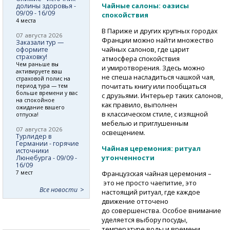
Чайные салоны: оазисы
долины здоровья -
09/09 - 16/09
спокойствия
4 места
В Париже и других крупных городах
07 августа 2026
Франции можно найти множество
Заказали тур —
чайных салонов, где царит
оформите
страховку!
атмосфера спокойствия
Чем раньше вы
и умиротворения. Здесь можно
активируете ваш
не спеша насладиться чашкой чая,
страховой полис на
почитать книгу или пообщаться
период тура — тем
больше времени у вас
с друзьями. Интерьер таких салонов,
на спокойное
как правило, выполнен
ожидание вашего
в классическом стиле, с изящной
отпуска!
мебелью и приглушенным
07 августа 2026
освещением.
Турлидер в
Германии - горячие
Чайная церемония: ритуал
источники
утонченности
Люнебурга - 09/09 -
16/09
Французская чайная церемония –
7 мест
это не просто чаепитие, это
Все новости
настоящий ритуал, где каждое
движение отточено
до совершенства. Особое внимание
уделяется выбору посуды,
температуре воды и времени