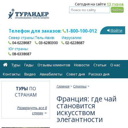
Сегодня на сайте
13 туров
Телефон для заказов:
1-800-100-012
Войти
Север страны:
Тель-Авив:
Иерусалим:
04-6228687
03-6280300
02-6228687
Юг страны:
08-6338687
Туры
Гиды
Отзывы клиентов
Новости
Статьи
О нас
Контакты
Видео
Авиабилеты
Cовет дня
Рассказ дня
Главная
>
Статьи
>
ТУРЫ
ПО
СТРАНАМ
Франция: где чай
становится
Развернуть все 8
искусством
стран
элегантности