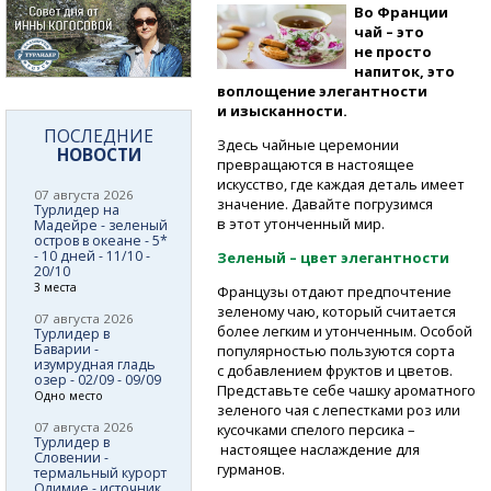
Во Франции
чай – это
не просто
напиток, это
воплощение элегантности
и изысканности.
ПОСЛЕДНИЕ
Здесь чайные церемонии
НОВОСТИ
превращаются в настоящее
искусство, где каждая деталь имеет
07 августа 2026
значение. Давайте погрузимся
Турлидер на
в этот утонченный мир.
Мадейре - зеленый
остров в океане - 5*
- 10 дней - 11/10 -
Зеленый – цвет элегантности
20/10
3 места
Французы отдают предпочтение
зеленому чаю, который считается
07 августа 2026
более легким и утонченным. Особой
Турлидер в
Баварии -
популярностью пользуются сорта
изумрудная гладь
с добавлением фруктов и цветов.
озер - 02/09 - 09/09
Представьте себе чашку ароматного
Одно место
зеленого чая с лепестками роз или
07 августа 2026
кусочками спелого персика –
Турлидер в
настоящее наслаждение для
Словении -
гурманов.
термальный курорт
Олимие - источник