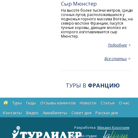
Сыр Мюнстер
На высоте более тысячи метров, среди
сочных лугов, расположившихся у
подножья горного массива Вогезы, на
северо-востоке Франции, пасутся
тучные коровы, дающие молоко из
которого изготавливается сыр
Мюнстер.
Подробнее
Все статьи
ТУРЫ В
ФРАНЦИЮ
Туры
Гиды
Отзывы клиентов
Новости
Статьи
О нас
Контакты
Видео
Авиабилеты
Cовет дня
Рассказ дня
Разработка:
Михаил Коротаев
Дизайн студии