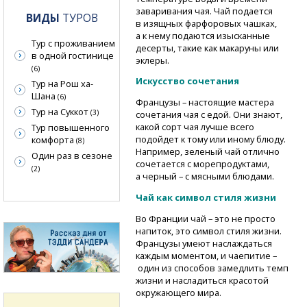
заваривания чая. Чай подается
ВИДЫ
ТУРОВ
в изящных фарфоровых чашках,
а к нему подаются изысканные
Тур с проживанием
десерты, такие как макаруны или
в одной гостинице
эклеры.
(6)
Искусство сочетания
Тур на Рош ха-
Шана
(6)
Французы – настоящие мастера
Тур на Суккот
(3)
сочетания чая с едой. Они знают,
какой сорт чая лучше всего
Тур повышенного
подойдет к тому или иному блюду.
комфорта
(8)
Например, зеленый чай отлично
Один раз в сезоне
сочетается с морепродуктами,
(2)
а черный – с мясными блюдами.
Чай как символ стиля жизни
Во Франции чай – это не просто
напиток, это символ стиля жизни.
Французы умеют наслаждаться
каждым моментом, и чаепитие –
один из способов замедлить темп
жизни и насладиться красотой
окружающего мира.