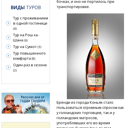
бочках, и оно не портилось при
транспортировке.
ВИДЫ
ТУРОВ
Тур с проживанием
в одной гостинице
(6)
Тур на Рош ха-
Шана
(6)
Тур на Суккот
(3)
Тур повышенного
комфорта
(8)
Один раз в сезоне
(2)
Бренди из города Коньяк стало
пользоваться огромным спросом как
у голландских торговцев, так и у
голландских матросов,
употреблявших его во время