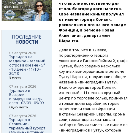
что вполне естественно для
столь благородного напитка.
Своё название коньяк получил
от имени города Коньяк,
расположенного
на юго-западе
Франции, в регионе Новая
Аквитания, департамент
ПОСЛЕДНИЕ
Шаранта.
НОВОСТИ
Дело в том, что в 12 веке,
07 августа 2026
по распоряжению герцога
Турлидер на
Аквитании и Гаскони Гийома X, графа
Мадейре - зеленый
остров в океане - 5*
Пуатье, было создано несколько
- 10 дней - 11/10 -
крупных виноградников в регионе
20/10
Пуату-Шаранта,
получивших общее
3 места
название «виноградник Пуату».
07 августа 2026
В свою очередь город Коньяк,
Турлидер в
известный с 11 века как крупный
Баварии -
центр по торговле солью, принимал
изумрудная гладь
озер - 02/09 - 09/09
и голландские корабли, которые
Одно место
перевозили соль из Франции
в страны Северной Европы. Кроме
07 августа 2026
соли, голландцы захватывали
Турлидер в
Словении -
на борт и бочки с местным вином из
термальный курорт
«виноградников Пуату», которые
Олимие - источник