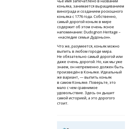
чьё имя запечатлено в названии
коньяка, занимается выращиванием
винограда и созданием роскошного
коньяка с 1776 года. Собственно,
самый дорогой коньяк в мире
содержит об этом очень ясное
напоминание: Dudognon Heritage –
«наследие семьи Дудоньон».
Что же, разумеется, коньяк можно
выпить в любом городе мира.
Не обязательно самый дорогой или
даже очень дорогой. Но, как мы уже
знаем, он непременно должен быть
произведён в Коньяке. Идеальный
же вариант, — выпить коньяк
в самом Коньяке. Поверьте, это
мало с чем сравнимое
удовольствие. Здесь он дышит
самой историей, а это дорогого
стоит.