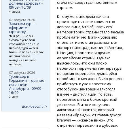
стали пользоваться постоянным
долины здоровья -
09/09 - 16/09
спросом.
4 места
К тому же, виноделы начали
07 августа 2026
производить такое количество
Заказали тур —
легкого вина, что сбывать его
оформите
страховку!
на территории страны стало весьма
Чем раньше вы
проблематично. В этих условиях
активируете ваш
очень активно стал развиваться
страховой полис на
экспорт виноградных вин в Англию,
период тура — тем
больше времени у вас
Швецию, Норвегию и другие
на спокойное
европейские страны. Однако
ожидание вашего
выяснилось, что они плохо
отпуска!
переносят перемены температуры
07 августа 2026
во время перевозки, длившейся
Турлидер в
порой много месяцев. Было решено
Германии - горячие
прибегнуть к уже известному
источники
Люнебурга - 09/09 -
способу концентрации алкоголя
16/09
в вине – дистилляции, то есть,
7 мест
перегонке вина в более крепкий
дистиллят. В итоге получился
Все новости
алкогольный напиток, который
назвали «бренди», от голландского
branwin — «жженое вино». Это
спиртное перевозили в дубовых