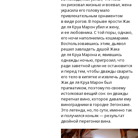
он рисковал жизнью и воевал, жена
украсила его голову мало
привлекательным орнаментом
в виде рогов. В порыве ярости Жак
де ля Круа Марон убил и жену,
и ее любовника. С той поры, однако,
его ночи наполнились кошмарами.
Воспользовавшись этим, дьявол
решил завладеть душой Жака
де ля Круа Марона и, явившись
однажды ночью, пригрозил, что
ради заветной цели не остановится
и перед тем, чтобы дважды сварить
его тело в кипятке и извлечь душу.
Жак де ля Круа Марон был
прагматиком, поэтому
по-своему
истолковал вещий сон: он дважды
перегнал вино, которое давали ему
виноградники в городке Зегонзаке.
Это легенда, но, по сути, именно так
и получился коньяк — результат
двойной перегонки вина.