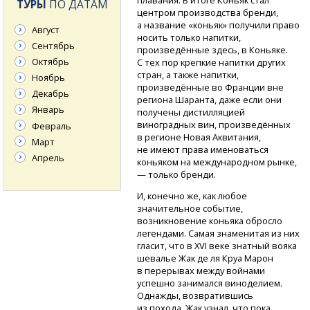
плавания. В итоге Коньяк стал
ТУРЫ
ПО ДАТАМ
центром производства бренди,
а название «коньяк» получили право
Август
носить только напитки,
Сентябрь
произведённые здесь, в Коньяке.
Октябрь
С тех пор крепкие напитки других
стран, а также напитки,
Ноябрь
произведённые во Франции вне
Декабрь
региона Шаранта, даже если они
Январь
получены дистилляцией
виноградных вин, произведённых
Февраль
в регионе Новая Аквитания,
Март
не имеют права именоваться
Апрель
коньяком на международном рынке,
— только бренди.
И, конечно же, как любое
значительное событие,
возникновение коньяка обросло
легендами. Самая знаменитая из них
гласит, что в XVI веке знатный вояка
шевалье Жак де ля Круа Марон
в перерывах между войнами
успешно занимался виноделием.
Однажды, возвратившись
из похода, Жак узнал, что пока