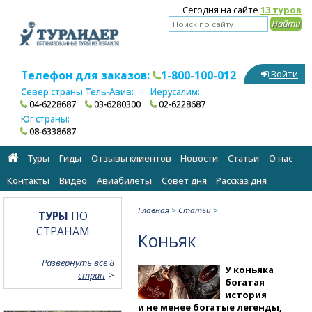
Сегодня на сайте
13 туров
Телефон для заказов:
1-800-100-012
Войти
Север страны:
Тель-Авив:
Иерусалим:
04-6228687
03-6280300
02-6228687
Юг страны:
08-6338687
Туры
Гиды
Отзывы клиентов
Новости
Статьи
О нас
Контакты
Видео
Авиабилеты
Cовет дня
Рассказ дня
Главная
>
Статьи
>
ТУРЫ
ПО
СТРАНАМ
Коньяк
Развернуть все 8
У коньяка
стран
богатая
история
и не менее богатые легенды,