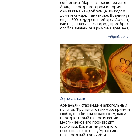
соперника, Марселя, расположился
Арль, – город, в котором история
оживает на каждой улице, в каждом
доме и каждом памятнике. Возникнув
ещё в 800 году до нашей эры, Арелат,
как тогда назывался город, приобрёл
особое значение в римские времена,
Подробнее
Арманьяк
Арманьяк - старейший алкогольный
напиток Франции, с таким же ярким и
свободолюбивым характером, как и
народ, который на протяжении
многих веков его производит:
гасконцы. Как минимум одного
гасконца знаю все – д’Артаньян.
Благородный, горячий и