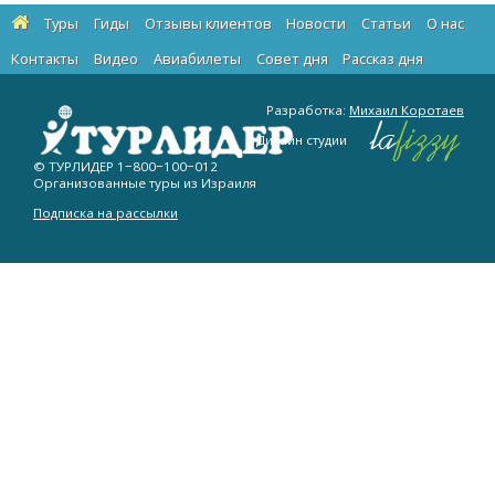
Туры
Гиды
Отзывы клиентов
Новости
Статьи
О нас
Контакты
Видео
Авиабилеты
Cовет дня
Рассказ дня
Разработка:
Михаил Коротаев
Дизайн студии
© ТУРЛИДЕР
1−800−100−012
Организованные туры из Израиля
Подписка на рассылки