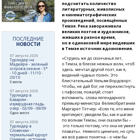
подсчитать количество
литературных, живописных
и кинематографических
произведений, посвящённых
Темзе. Река завораживала
великих поэтов и художников,
живших в разное время,
ПОСЛЕДНИЕ
но в одинаковой мере видевших
НОВОСТИ
в Темзе источник вдохновения.
07 августа 2026
«Струись же до скончанья лет,
Турлидер на
о Темза, в блеске нежных волн, чтоб
Мадейре - зеленый
остров в океане - 5*
здесь мечтал другой поэт, как я,
- 10 дней - 11/10 -
видений чудных полн!». Это
20/10
блистательный Уильям Вордсворт.
3 места
Чтобы, не дай бог, не перехлестнуть
07 августа 2026
с пафосом, пожалуй, стоит
Турлидер в
вспомнить слова легендарного
Баварии -
премьер-министра
Великобритании
изумрудная гладь
озер - 02/09 - 09/09
Маргарет Тэтчер: «Если те, кто меня
Одно место
критикуют, увидели бы, как я шагаю
по волнам Темзы, они сказали бы –
07 августа 2026
это только потому, что она не умеет
Турлидер в
Словении -
плавать». Немного цинично, но суть
термальный курорт
же всё равно понятна – о чём бы
Олимие - источник