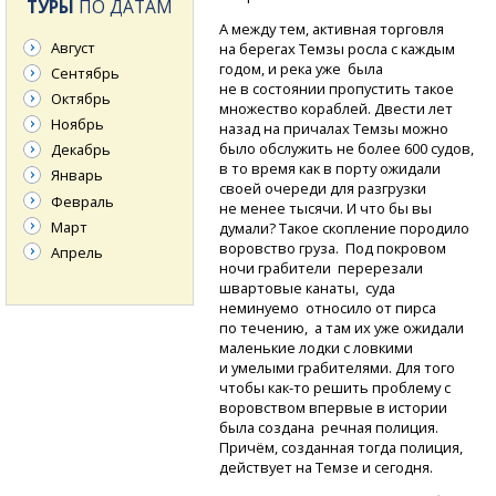
ТУРЫ
ПО ДАТАМ
А между тем, активная торговля
Август
на берегах Темзы росла с каждым
годом, и река уже была
Сентябрь
не в состоянии пропустить такое
Октябрь
множество кораблей. Двести лет
Ноябрь
назад на причалах Темзы можно
было обслужить не более 600 судов,
Декабрь
в то время как в порту ожидали
Январь
своей очереди для разгрузки
Февраль
не менее тысячи. И что бы вы
Март
думали? Такое скопление породило
воровство груза. Под покровом
Апрель
ночи грабители перерезали
швартовые канаты, суда
неминуемо относило от пирса
по течению, а там их уже ожидали
маленькие лодки с ловкими
и умелыми грабителями. Для того
чтобы
как-то
решить проблему с
воровством впервые в истории
была создана речная полиция.
Причём, созданная тогда полиция,
действует на Темзе и сегодня.