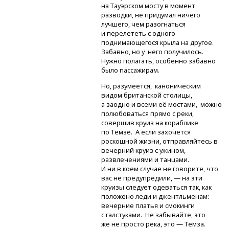
на Тауэрском мосту в момент
разводки, не придумал ничего
лучшего, чем разогнаться
и перелететь с одного
поднимающегося крыла на другое.
Забавно, но у него получилось.
Нужно полагать, особенно забавно
было пассажирам.
Но, разумеется, каноническим
видом британской столицы,
а заодно и всеми её мостами, можно
полюбоваться прямо с реки,
совершив круиз на кораблике
по Темзе. А если захочется
роскошной жизни, отправляйтесь в
вечерний круиз с ужином,
развлечениями и танцами.
И ни в коем случае не говорите, что
вас не предупредили, — на эти
круизы следует одеваться так, как
положено леди и джентльменам:
вечерние платья и смокинги
с галстуками. Не забывайте, это
же не просто река, это — Темза.