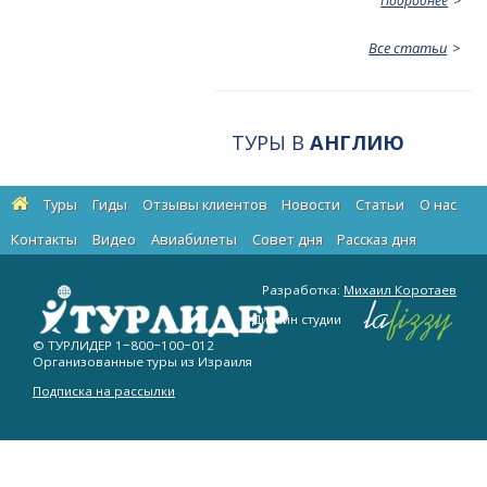
Подробнее
Все статьи
ТУРЫ В
АНГЛИЮ
Туры
Гиды
Отзывы клиентов
Новости
Статьи
О нас
Контакты
Видео
Авиабилеты
Cовет дня
Рассказ дня
Разработка:
Михаил Коротаев
Дизайн студии
© ТУРЛИДЕР
1−800−100−012
Организованные туры из Израиля
Подписка на рассылки