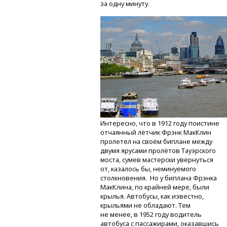
за одну минуту.
Интересно, что в 1912 году поистине
отчаянный лётчик Фрэнк МакКлин
пролетел на своём биплане между
двумя ярусами пролётов Тауэрского
моста, сумев мастерски увернуться
от, казалось бы, неминуемого
столкновения. Но у биплана Фрэнка
МакКлина, по крайней мере, были
крылья. Автобусы, как известно,
крыльями не обладают. Тем
не менее, в 1952 году водитель
автобуса с пассажирами, оказавшись