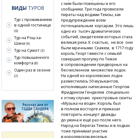
с ним были повешены и его
ВИДЫ
ТУРОВ
сообщники. Три года провисели
пираты над водами Темзы, как
Тур с проживанием
предупреждение всем
в одной гостинице
потенциальным корсарам. Это лишь
одно из тысяч драматических
(6)
событий, свидетелем которых стала
Тур на Рош ха-
великая река. К счастью, не все они
Шана
(6)
были мрачными. Скажем, в 1717 году
Тур на Суккот
(3)
король Георг I вместе с семьёй
Тур повышенного
совершил прогулку по Темзе
комфорта
(8)
в сопровождении придворных на
Один раз в сезоне
бесчисленном множестве лодок.
На одной из королевских лодок
(2)
разместились 50 музыкантов,
исполнявших написанные Георгом
Фридрихом Генделем специально
к этому случаю оркестровые сюиты
«Музыка на воде». Король был
в полном восторге и приказал
повторить концерт дважды
до ужина и ещё раз после него.
Народ на берегах Темзы и в лодках
тоже принимал участие
в королевском веселье.