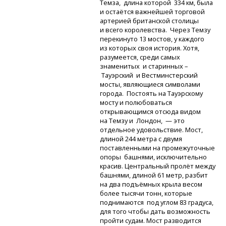
Темза, длина которой 334 км, была
и остаётся важнейшей торговой
артерией британской столицы
и всего королевства. Через Темзу
перекинуто 13 мостов, у каждого
из которых своя история. Хотя,
разумеется, среди самых
знаменитых и старинных –
Тауэрский и Вестминстерский
мосты, являющиеся символами
города. Постоять на Тауэрскому
мосту и полюбоваться
открывающимся отсюда видом
на Темзу и Лондон, — это
отдельное удовольствие. Мост,
длиной 244 метра с двумя
поставленными на промежуточные
опоры башнями, исключительно
красив. Центральный пролёт между
башнями, длиной 61 метр, разбит
на два подъёмных крыла весом
более тысячи тонн, которые
поднимаются под углом 83 градуса,
для того чтобы дать возможность
пройти судам. Мост разводится