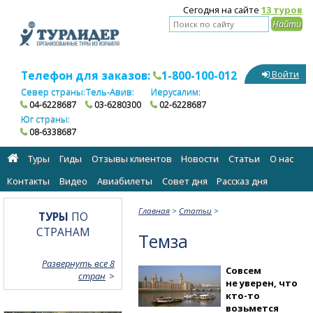
Сегодня на сайте
13 туров
Телефон для заказов:
1-800-100-012
Войти
Север страны:
Тель-Авив:
Иерусалим:
04-6228687
03-6280300
02-6228687
Юг страны:
08-6338687
Туры
Гиды
Отзывы клиентов
Новости
Статьи
О нас
Контакты
Видео
Авиабилеты
Cовет дня
Рассказ дня
Главная
>
Статьи
>
ТУРЫ
ПО
СТРАНАМ
Темза
Развернуть все 8
Совсем
стран
не уверен, что
кто-то
возьмется