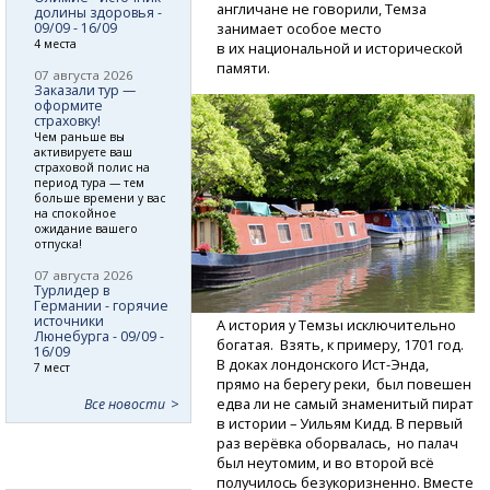
англичане не говорили, Темза
долины здоровья -
09/09 - 16/09
занимает особое место
4 места
в их национальной и исторической
памяти.
07 августа 2026
Заказали тур —
оформите
страховку!
Чем раньше вы
активируете ваш
страховой полис на
период тура — тем
больше времени у вас
на спокойное
ожидание вашего
отпуска!
07 августа 2026
Турлидер в
Германии - горячие
источники
А история у Темзы исключительно
Люнебурга - 09/09 -
богатая. Взять, к примеру, 1701 год.
16/09
В доках лондонского
Ист-Энда,
7 мест
прямо на берегу реки, был повешен
едва ли не самый знаменитый пират
Все новости
в истории – Уильям Кидд. В первый
раз верёвка оборвалась, но палач
был неутомим, и во второй всё
получилось безукоризненно. Вместе