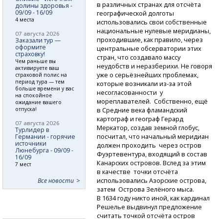
в различных странах для отсчёта
долины здоровья -
09/09 - 16/09
географической долготы
4 места
использовались свои собственные
национальные нулевые меридианы,
07 августа 2026
проходившие, как правило, через
Заказали тур —
оформите
центральные обсерватории этих
страховку!
стран, что создавало массу
Чем раньше вы
неудобств и неразберихи. Не говоря
активируете ваш
уже о серьёзнейших проблемах,
страховой полис на
период тура — тем
которые возникали
из-за
этой
больше времени у вас
несогласованности у
на спокойное
мореплавателей. Собственно, ещё
ожидание вашего
отпуска!
в Средние века фламандский
картограф и географ Герард
07 августа 2026
Меркатор, создав земной глобус,
Турлидер в
посчитал, что начальный меридиан
Германии - горячие
источники
должен проходить через остров
Люнебурга - 09/09 -
Фуэртевентура, входящий в состав
16/09
Канарских островов. Вслед за этим
7 мест
в качестве точки отсчёта
использовались Азорские острова,
Все новости
затем Острова Зелёного мыса.
В 1634 году никто иной, как кардинал
Решелье выдвинул предложение
считать точкой отсчёта остров