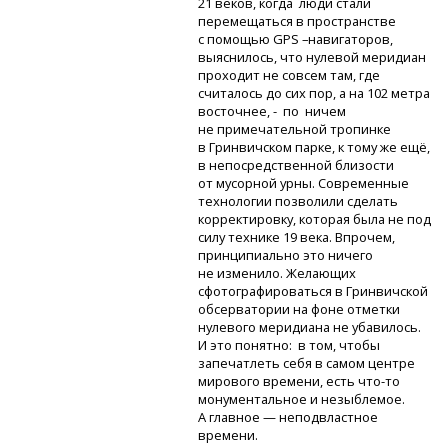
21 веков, когда люди стали
перемещаться в пространстве
с помощью GPS –навигаторов,
выяснилось, что нулевой меридиан
проходит не совсем там, где
считалось до сих пор, а на 102 метра
восточнее, - по ничем
не примечательной тропинке
в Гринвичском парке, к тому же ещё,
в непосредственной близости
от мусорной урны. Современные
технологии позволили сделать
корректировку, которая была не под
силу технике 19 века. Впрочем,
принципиально это ничего
не изменило. Желающих
сфотографироваться в Гринвичской
обсерватории на фоне отметки
нулевого меридиана не убавилось.
И это понятно: в том, чтобы
запечатлеть себя в самом центре
мирового времени, есть
что-то
монументальное и незыблемое.
А главное — неподвластное
времени.