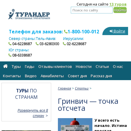
Сегодня на сайте
13 туров
Телефон для заказов:
1-800-100-012
Войти
Север страны:
Тель-Авив:
Иерусалим:
04-6228687
03-6280300
02-6228687
Юг страны:
08-6338687
Туры
Гиды
Отзывы клиентов
Новости
Статьи
О нас
Контакты
Видео
Авиабилеты
Cовет дня
Рассказ дня
Главная
>
Статьи
>
ТУРЫ
ПО
СТРАНАМ
Гринвич — точка
отсчета
Развернуть все 8
стран
У всего есть
начало. Истина
простая