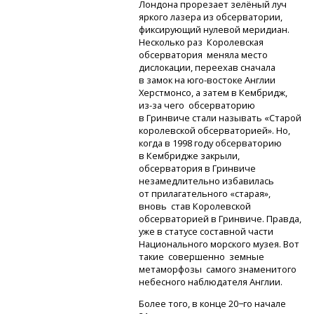
Лондона прорезает зелёный луч
яркого лазера из обсерватории,
фиксирующий нулевой меридиан.
Несколько раз Королевская
обсерватория меняла место
дислокации, переехав сначала
в замок
на юго-востоке
Англии
Херстмонсо, а затем в Кембридж,
из-за
чего обсерваторию
в Гринвиче стали называть «Старой
королевской обсерваторией». Но,
когда в 1998 году обсерваторию
в Кембридже закрыли,
обсерватория в Гринвиче
незамедлительно избавилась
от прилагательного «старая»,
вновь став Королевской
обсерваторией в Гринвиче. Правда,
уже в статусе составной части
Национального морского музея. Вот
такие совершенно земные
метаморфозы самого знаменитого
небесного наблюдателя Англии.
Более того, в конце 20−го начале