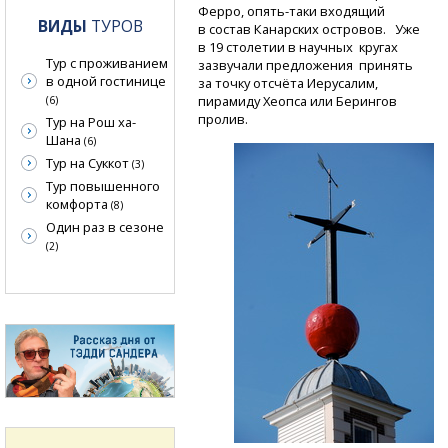
Ферро,
опять-таки
входящий
ВИДЫ
ТУРОВ
в состав Канарских островов. Уже
в 19 столетии в научных кругах
Тур с проживанием
зазвучали предложения принять
в одной гостинице
за точку отсчёта Иерусалим,
пирамиду Хеопса или Берингов
(6)
пролив.
Тур на Рош ха-
Шана
(6)
Тур на Суккот
(3)
Тур повышенного
комфорта
(8)
Один раз в сезоне
(2)