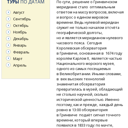
ТУРЫ
ПО ДАТАМ
По сути, решение о Гринвичском
меридиане стало оптимальным
ответом на массу вопросов, включая
Август
и вопрос о едином мировом
Сентябрь
времени. Ведь нулевой меридиан
Октябрь
служит не только началом отсчёта
Ноябрь
географической долготы,
но и является меридианом нулевого
Декабрь
часового пояса. Сегодня
Январь
Королевская обсерватория
Февраль
в Гринвиче, основанная в 1674 году
королём Карлом II, является частью
Март
Национального морского музея,
Апрель
одного из самых посещаемых
в Великобритании. Иными словами,
в век высоких технологий
знаменитая обсерватория
превратилась в музей, обладающий
не столько научной, сколько
исторической ценностью. Именно
поэтому, как и прежде, каждый день
ровно в 13:00 обсерватория
в Гринвиче подаёт сигнал точного
времени, который впервые
появился в 1833 году: по мачте,