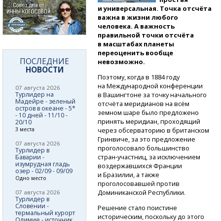
и универсальная. Точка отсчёта
важна в жизни любого
человека. А важность
правильной точки отсчёта
в масштабах планеты
переоценить вообще
ПОСЛЕДНИЕ
невозможно.
НОВОСТИ
Поэтому, когда в 1884 году
на Международной конференции
07 августа 2026
Турлидер на
в Вашингтоне за точку начального
Мадейре - зеленый
отсчёта меридианов на всём
остров в океане - 5*
земном шаре было предложено
- 10 дней - 11/10 -
принять меридиан, проходящий
20/10
3 места
через обсерваторию в британском
Гринвиче, за это предложение
07 августа 2026
проголосовало большинство
Турлидер в
стран-участниц,
за исключением
Баварии -
изумрудная гладь
воздержавшихся Франции
озер - 02/09 - 09/09
и Бразилии, а также
Одно место
проголосовавшей против
Доминиканской Республики.
07 августа 2026
Турлидер в
Словении -
Решение стало поистине
термальный курорт
историческим, поскольку до этого
Олимие - источник