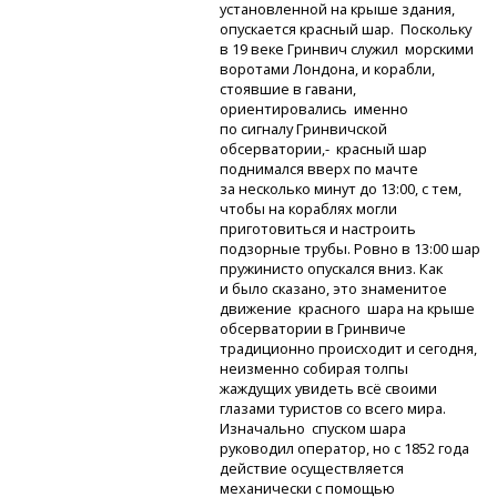
установленной на крыше здания,
опускается красный шар. Поскольку
в 19 веке Гринвич служил морскими
воротами Лондона, и корабли,
стоявшие в гавани,
ориентировались именно
по сигналу Гринвичской
обсерватории,-
красный шар
поднимался вверх по мачте
за несколько минут до 13:00, с тем,
чтобы на кораблях могли
приготовиться и настроить
подзорные трубы. Ровно в 13:00 шар
пружинисто опускался вниз. Как
и было сказано, это знаменитое
движение красного шара на крыше
обсерватории в Гринвиче
традиционно происходит и сегодня,
неизменно собирая толпы
жаждущих увидеть всё своими
глазами туристов со всего мира.
Изначально спуском шара
руководил оператор, но с 1852 года
действие осуществляется
механически с помощью