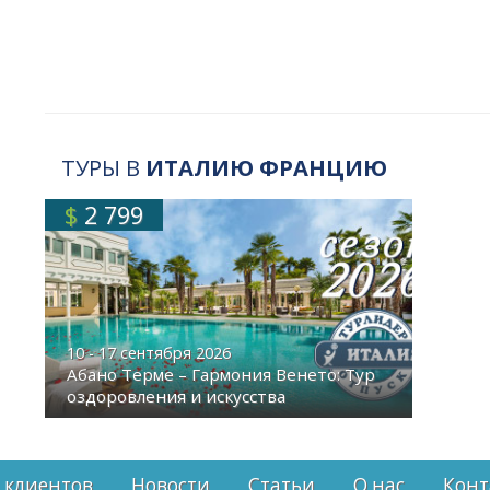
ТУРЫ В
ИТАЛИЮ ФРАНЦИЮ
$
2 799
10 - 17 сентября 2026
Абано Терме – Гармония Венето: Тур
оздоровления и искусства
 клиентов
Новости
Статьи
О нас
Конт