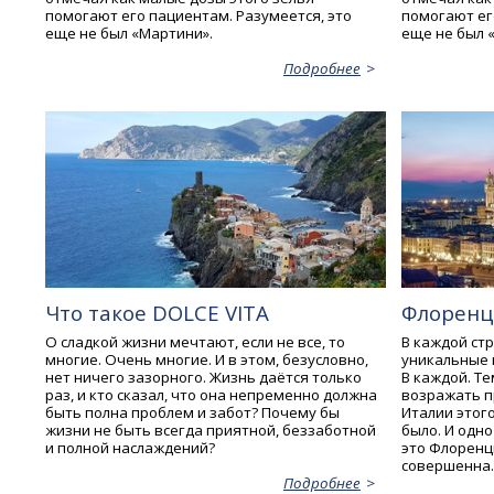
помогают его пациентам. Разумеется, это
помогают ег
еще не был «Мартини».
еще не был 
Подробнее
Что такое DOLCE VITA
Флоренц
О сладкой жизни мечтают, если не все, то
В каждой стр
многие. Очень многие. И в этом, безусловно,
уникальные 
нет ничего зазорного. Жизнь даётся только
В каждой. Те
раз, и кто сказал, что она непременно должна
возражать п
быть полна проблем и забот? Почему бы
Италии этого
жизни не быть всегда приятной, беззаботной
было. И одно
и полной наслаждений?
это Флоренци
совершенна.
Подробнее