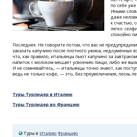
по себе уж
Иными слов
даже неловк
к счастью, 
легко: селф
спокойно пи
Последнее. Не говорите потом, что вас не предупредили
заказать капучино после плотного ужина, недоумённых в
что, как правило, итальянцы пьют капучино за завтрако
напиток с молоком мешает усвоению пищи, либо же выз
И не сомневайтесь, — итальянцы точно знают, как посту
ведь не только кофе, — это, без преувеличения, песнь пе
Туры Турлидер в Италию
Туры Турлидер во Францию
Туры в
Италию
Францию