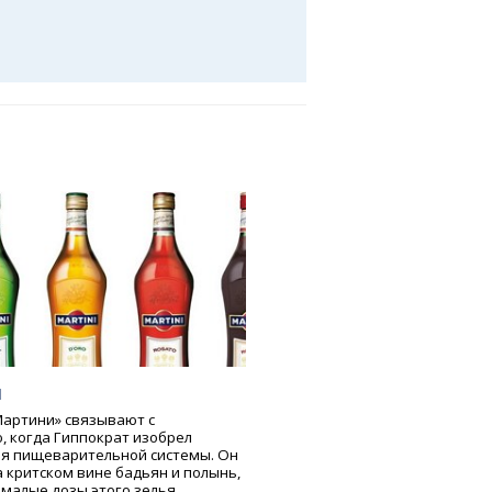
и
артини» связывают с
, когда Гиппократ изобрел
ля пищеварительной системы. Он
а критском вине бадьян и полынь,
 малые дозы этого зелья