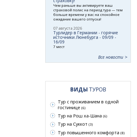
страховку!
Чем раньше вы активируете ваш
страховой полис на период тура — тем
больше времени у вас на спокойное
ожидание вашего отпуска!
07 августа 2026
Турлидер в Германии - горячие
источники Люнебурга - 09/09 -
16/09
7 мест
Все новости
ВИДЫ
ТУРОВ
Тур с проживанием в одной
гостинице
(6)
Тур на Рош ха-Шана
(6)
Тур на Суккот
(3)
Тур повышенного комфорта
(8)