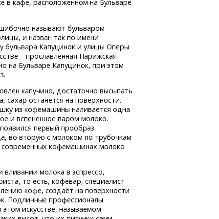
е в кафе, расположенном на Бульваре
 ошибочно называют бульваром
лицы, и назван так по имени
лу бульвара Капуцинок и улицы Оперы
усстве – прославленная Парижская
но на Бульваре Капуцинок, при этом
з.
товлен капучино, достаточно высыпать
а, сахар останется на поверхности.
чашку из кофемашины наливается одна
тое и вспененное паром молоко.
 появился первый прообраз
да, во вторую с молоком по трубочкам
 В современных кофемашинах молоко
 вливании молока в эспрессо,
иста, то есть, кофевар, специалист
лению кофе, создаёт на поверхности
ок. Подлинные профессионалы
 этом искусстве, называемом
аких высот, что их рисунки сами