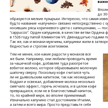
важн
Вполн
до 30−
образуются мелкие пузырьки. Интересно, что самая изв
будто название «капучино» связано непосредственно с 
носивших рясы коричневого цвета с капюшонами, — по
“cappuccio”. Орден капуцинов, в качестве ветви Ордена
в 1526 году папой Климентом VII. Двенадцатью годами п
Так же, как
и монахи-мужчины,
капуцинки жили в затворн
бедностью и строгим аскетизмом.
Тем не менее,
кое-какие
радости у монахов всё
же были. Например, они любили проводить время
за чашечкой кофе, добавляя туда разогретое
взбитое молоко, которое образовывало молочную
шапочку сверху. Поскольку кофе считался чуть
ли не дьявольским напитком, так как неожиданно
бодрил и освежал, добавление молока несколько
смягчало эффект, горечь исчезала, и в целом кофе
превращался, если не в благочестивый напиток,
то, по крайней мере, во вполне приемлемый.
Изначально капучино стал достоянием Италии,
а затем и всего мира. Просто представьте себе