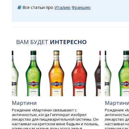
Все статьи про
Италию
Францию
ВАМ БУДЕТ
ИНТЕРЕСНО
Мартини
Мартин
Рождение «Мартини» связывают с
Рождение «М
античностью, когда Гиппократ изобрел
античностью
лекарство для пищеварительной системы. Он
лекарство д
настаивал на критском вине бадьян и полынь,
настаивал н
отмечая как малые дозы этого зелья
отмечая как