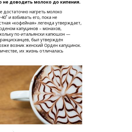
о не доводить молоко до кипения.
е достаточно нагреть молоко
40˚ и взбивать его, пока не
естная «кофейная» легенда утверждает,
орденом капуцинов – монахов,
скольку
по-итальянски
капюшон —
 францисканцев, был утверждён
озже возник женский Орден капуцинок.
ичестве, их жизнь отличалась