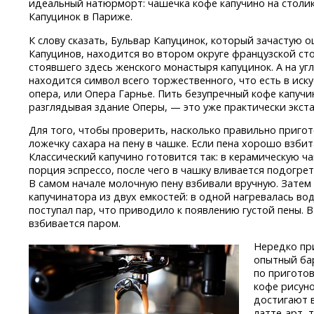
идеальный натюрморт: чашечка кофе капучино на столик
Капуцинок в Париже.
К слову сказать, Бульвар Капуцинок, который зачастую
Капуцинов, находится во втором округе французской сто
стоявшего здесь женского монастыря капуцинок. А на уг
находится символ всего торжественного, что есть в иск
опера, или Опера Гарнье. Пить безупречный кофе капучи
разглядывая здание Оперы, — это уже практически экста
Для того, чтобы проверить, насколько правильно приго
ложечку сахара на пену в чашке. Если пена хорошо взбит
Классический капучино готовится так: в керамическую 
порция эспрессо, после чего в чашку вливается подогре
В самом начале молочную пену взбивали вручную. Затем
капучинатора из двух емкостей: в одной нагревалась во
поступал пар, что приводило к появлению густой пены.
взбивается паром.
Нередко при
опытный бар
по приготов
кофе рисун
достигают в
латте-арт,
т