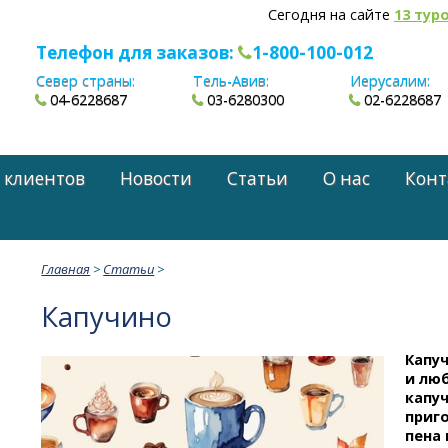
Сегодня на сайте
13 тур
Телефон для заказов:
1-800-100-012
Север страны:
Тель-Авив:
Иерусалим:
04-6228687
03-6280300
02-6228687
 клиентов
Новости
Статьи
О нас
Конт
Главная
>
Статьи
>
Капучино
Капу
и лю
капу
приг
пена