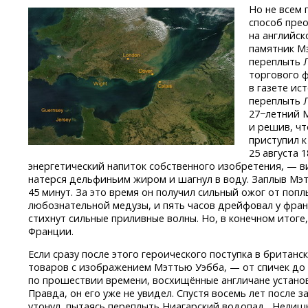
Но не всем
способ прео
на английск
памятник М
переплыть 
торгового 
в газете ис
переплыть
27−летний М
и решив, чт
приступил к
25 августа 
энергетический напиток собственного изобретения, — 
натерся дельфиньим жиром и шагнул в воду. Заплыв Мэт
45 минут. За это время он получил сильный ожог от попл
любознательной медузы, и пять часов дрейфовал у фран
стихнут сильные приливные волны. Но, в конечном итоге
Франции.
Если сразу после этого героического поступка в британ
товаров с изображением Мэттью Уэбба, — от спичек до
по прошествии времени, восхищённые англичане устано
Правда, он его уже не увидел. Спустя восемь лет после
утонул, пытаясь переплыть Ниагарский водопад. Нелишн