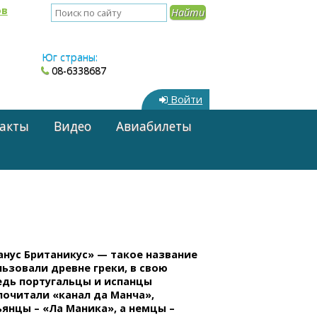
ов
Юг страны:
08-6338687
Войти
акты
Видео
Авиабилеты
анус Британикус» — такое название
ьзовали древне греки, в свою
едь португальцы и испанцы
почитали «канал да Манча»,
янцы – «Ла Маника», а немцы –