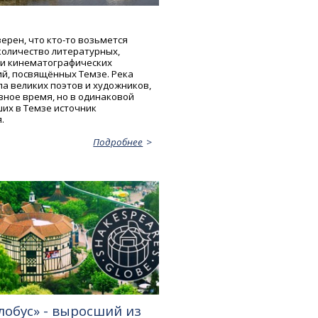
ерен, что кто-то возьмется
количество литературных,
и кинематографических
й, посвящённых Темзе. Река
а великих поэтов и художников,
зное время, но в одинаковой
их в Темзе источник
.
Подробнее
лобус» - выросший из