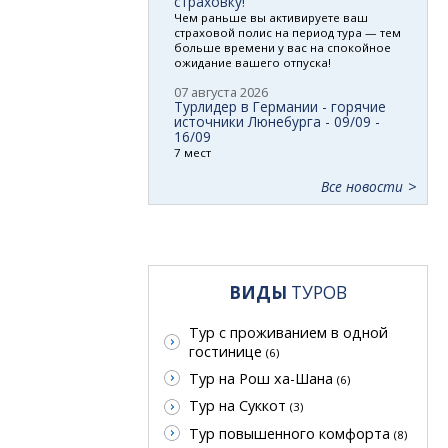
страховку!
Чем раньше вы активируете ваш
страховой полис на период тура — тем
больше времени у вас на спокойное
ожидание вашего отпуска!
07 августа 2026
Турлидер в Германии - горячие
источники Люнебурга - 09/09 -
16/09
7 мест
Все новости
ВИДЫ
ТУРОВ
Тур с проживанием в одной
гостинице
(6)
Тур на Рош ха-Шана
(6)
Тур на Суккот
(3)
Тур повышенного комфорта
(8)