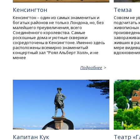
Кенсингтон
Темза
Кенсингтон – один из самых знаменитых и
Совсем не ув
богатых районов не только Лондона, но, без
подсчитать 
малейшего преувеличения, всего
живописных 
Соединённого королевства. Самые
произведени
роскошные дома и уютные скверики
завораживал
сосредоточены в Кенсингтоне. Именно здесь
живших в ра
расположены всемирно знаменитый
мере видевш
концертный зал "Роял Альберт Холл», и не
вдохновения
менее
Подробнее
Капитан Кук
Театр «Г