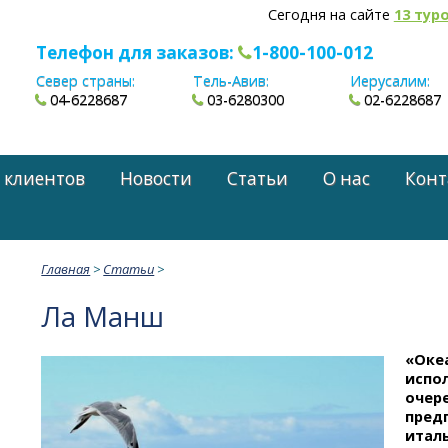
Сегодня на сайте
13 тур
Телефон для заказов:
1-800-100-012
Север страны:
Тель-Авив:
Иерусалим:
04-6228687
03-6280300
02-6228687
 клиентов
Новости
Статьи
О нас
Конт
Главная
>
Статьи
>
Ла Манш
«Оке
испол
очер
пред
италь