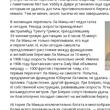
с памятником Мэттью Уэббу в Дувре установлен ещё один
которым не удалось достичь противоположного берега 
немало. Тем не менее, около тысячи из них завершились
В желающих переплыть Ла Манш нет недостатка
и сегодня. Рекорд скорости принадлежит
австралийцу Тренту Гримси, преодолевшему
33−километровую дистанцию за 6 часов 55 минут.
Но Ла Манш не только переплывали, его ещё
и перелетали. И, если сегодня самолёты
преодолевают расстояние между французским
и английским берегами Ла Манша за 10 минут,
в 1908 году скорость была несколько иной. Именно
в 1908 году британская газета Daily Mail объявила
награду — 1000 фунтов стерлингов тому, кто
первым пересечет
Ла-Манш
на самолете. Попытка,
предпринятая французом Юбером Латамом, не удалась 
пролива. Годом позже, другой француз, Луи Блерио, подн
XI собственной конструкции, развивавшем скорость 70 к
восьмидесяти метров. Луи Блерио сопутствовала удача, 
он благополучно посадил самолет на английском берегу.
История Ла Манша исключительно богата и многообразна
более всего поражаешься их суровой красоте, — красот