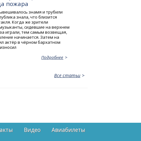
а пожара
вывешивалось знамя и трубили
ублика знала, что близится
акля. Когда же зрители
 музыканты, сидевшие на верхнем
ова играли, тем самым возвещая,
вление начинается. Затем на
ил актёр в чёрном бархатном
оизносил
Подробнее
Все статьи
акты
Видео
Авиабилеты