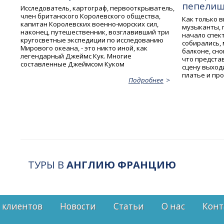
пепелищ
Исследователь, картограф, первооткрыватель,
член британского Королевского общества,
Как только 
капитан Королевских военно-морских сил,
музыканты, п
наконец, путешественник, возглавивший три
начало спект
кругосветные экспедиции по исследованию
собирались,
Мирового океана, - это никто иной, как
балконе, сн
легендарный Джеймс Кук. Многие
что предста
составленные Джеймсом Куком
сцену выход
платье и пр
Подробнее
ТУРЫ В
АНГЛИЮ ФРАНЦИЮ
 клиентов
Новости
Статьи
О нас
Конт