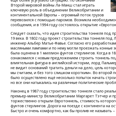
еще более усугубило ситуацию. По окончании
Второй мировой войны
Ла-Манш
стал играть
ключевую роль в объединении Великобритании и
континентальной Европы – огромный поток грузов
перевозился с помощью паромов. Возникла необходимос
сообщения, и в 1994 году состоялось открытие «Евротон
Следует сказать, что идея строительства тоннеля под 
19 века. В 1802 году проект строительства тоннеля по
инженер Альбер
Матье-Фавье.
Согласно его разработкам
масляными лампами и по нему могли проезжать конные 
была оценена в 1 миллион фунтов стерлингов. Когда в 
ознакомился с новым предложением строить тоннель п
влиятельная фигура в английской истории, лорд Пальме
не видит оснований тратить деньги на дело, цель которо
мы считаем, и без того слишком коротким». Во второй п
было осуществлено ещё несколько попыток начать стро
но все они натыкались на различные политические пробл
Наконец в 1987 году строительство тоннеля стало реаль
премьер-министр
Великобритании Маргарет Тэтчер и п
торжественно открыли Евротоннель, стоимость которог
фунтов стерлингов. Дорога на поезде с континента на ос
Быстро и очень комфортно, как бы пролив не называть 