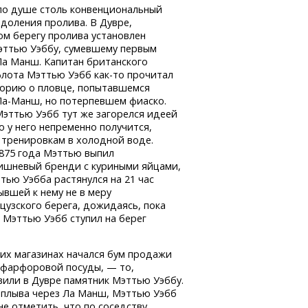
 по душе столь конвенциональный
доления пролива. В Дувре,
ом берегу пролива установлен
эттью Уэббу, сумевшему первым
Ла Манш. Капитан британского
флота Мэттью Уэбб
как-то
прочитал
торию о пловце, попытавшемся
Ла-Манш,
но потерпевшем фиаско.
эттью Уэбб тут же загорелся идеей
о у него непременно получится,
 тренировкам в холодной воде.
1875 года Мэттью выпил
вишневый бренди с куриными яйцами,
тью Уэбба растянулся на 21 час
ывшей к нему не в меру
цузского берега, дожидаясь, пока
, Мэттью Уэбб ступил на берег
ских магазинах начался бум продажи
 фарфоровой посуды, — то,
вили в Дувре памятник Мэттью Уэббу.
 заплыва через Ла Манш, Мэттью Уэбб
е отметить, что по соседству