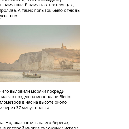
 памятник. В память о тех пловцах,
пролива. А таких попыток было отнюдь
 успешно.
– его выловили моряки посреди
ялся в воздух на моноплане Bleriot
илометров в час на высоте около
и через 37 минут полета
. Но, оказавшись на его берегах,
е, в которой многие художники искали