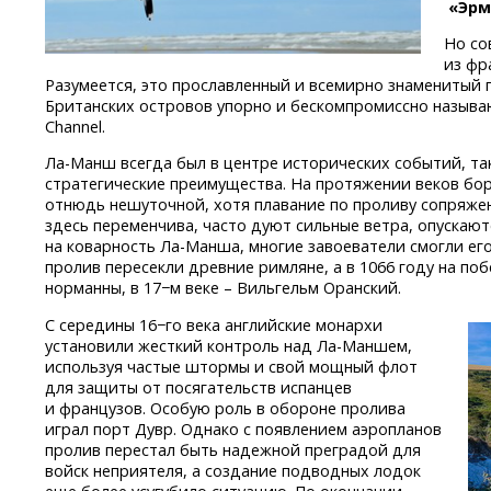
«Эрм
Но со
из фр
Разумеется, это прославленный и всемирно знаменитый
Британских островов упорно и бескомпромиссно называю
Channel.
Ла-Манш
всегда был в центре исторических событий, та
стратегические преимущества. На протяжении веков бо
отнюдь нешуточной, хотя плавание по проливу сопряже
здесь переменчива, часто дуют сильные ветра, опускают
на коварность
Ла-Манша,
многие завоеватели смогли его
пролив пересекли древние римляне, а в 1066 году на п
норманны, в 17−м веке – Вильгельм Оранский.
С середины 16−го века английские монархи
установили жесткий контроль над
Ла-Маншем,
используя частые штормы и свой мощный флот
для защиты от посягательств испанцев
и французов. Особую роль в обороне пролива
играл порт Дувр. Однако с появлением аэропланов
пролив перестал быть надежной преградой для
войск неприятеля, а создание подводных лодок