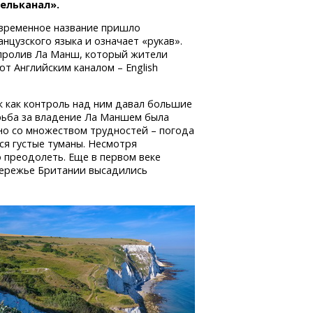
ельканал».
временное название пришло
анцузского языка и означает «рукав».
 пролив Ла Манш, который жители
т Английским каналом – English
к как контроль над ним давал большие
рьба за владение Ла Маншем была
но со множеством трудностей – погода
ся густые туманы. Несмотря
 преодолеть. Еще в первом веке
обережье Британии высадились