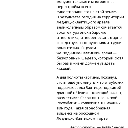
монументальная и многолетняя
перестройка всего
существовавшего на этой земле.
В результате сегодня на территории
Ледницко-Валтицкого
ареала
великолепным образом сочетается
архитектура эпохи барокко
и неоготика, а неоренессанс мирно
соседствует с сооружениями в духе
романтизма. В целом
же Ледницко-Валтицкий
ареал —
безусловный шедевр, который хотя
бы раз в жизни должен увидеть
каждый.
А для полноты картины, пожалуй,
стоит ещё упомянуть, что в глубоких
подвалах замка Валтице, под самой
длинной в Чехии анфиладой залов,
разместился Салон вин Чешкской
Республики – коллекция 100 лучших
вин года. Такая своеобразная
вишенка на роскошном
Ледницко-Валтицком
торте.
Автор статьи — Тэдди Сандер