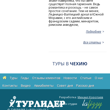
знают наверняка, что на свете
существует полная гармония. Ведь
романтика и роскошь – не самое
простое сочетание. Тем не менее,
Ледницко-Валтицкий ареал в Южной
Моравии, с его английским и
французским садами, минаретом,
римским акведуком,
Подробнее
Все статьи
ТУРЫ В
ЧЕХИЮ
Туры
Гиды
Отзывы клиентов
Новости
Статьи
О нас
Контакты
Видео
Авиабилеты
Cовет дня
Рассказ дня
Разработка:
Михаил Коротаев
Дизайн студии
© ТУРЛИДЕР
1−800−100−012