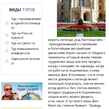
ВИДЫ
ТУРОВ
Тур с проживанием
в одной гостинице
(6)
Тур на Рош ха-
Шана
(6)
верить легенде, род Лихтенштейн –
Тур на Суккот
(3)
принадлежавший к старейшим
и богатейшим австрийским
Тур повышенного
династиям, берёт начало от бедного
комфорта
(8)
землекопа, который своим тяжким
Один раз в сезоне
трудом мог лишь
еле-еле
сводить
(2)
концы с концами. Но однажды, когда
он работал в подземелье, к нему
явилась фея. Я понимаю, что в этом
месте доверие к легенде может
несколько поугаснуть, тем не менее,
когда долго и без глотка свежего
воздуха трудишься в подземелье,
скорее всего, можно увидеть
и не такое. А тут всего лишь фея.
Мало ли, с кем не бывает. Правда,