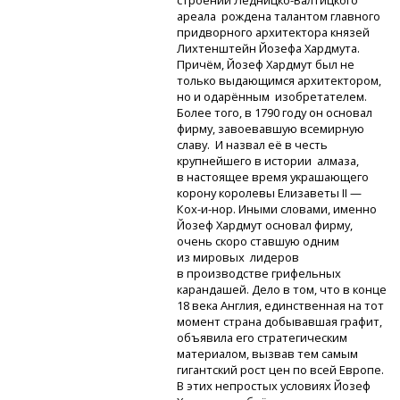
строений
Ледницко-Валтицкого
ареала рождена талантом главного
придворного архитектора князей
Лихтенштейн Йозефа Хардмута.
Причём, Йозеф Хардмут был не
только выдающимся архитектором,
но и одарённым изобретателем.
Более того, в 1790 году он основал
фирму, завоевавшую всемирную
славу. И назвал её в честь
крупнейшего в истории алмаза,
в настоящее время украшающего
корону королевы Елизаветы II —
Кох-и-нор.
Иными словами, именно
Йозеф Хардмут основал фирму,
очень скоро ставшую одним
из мировых лидеров
в производстве грифельных
карандашей. Дело в том, что в конце
18 века Англия, единственная на тот
момент страна добывавшая графит,
объявила его стратегическим
материалом, вызвав тем самым
гигантский рост цен по всей Европе.
В этих непростых условиях Йозеф