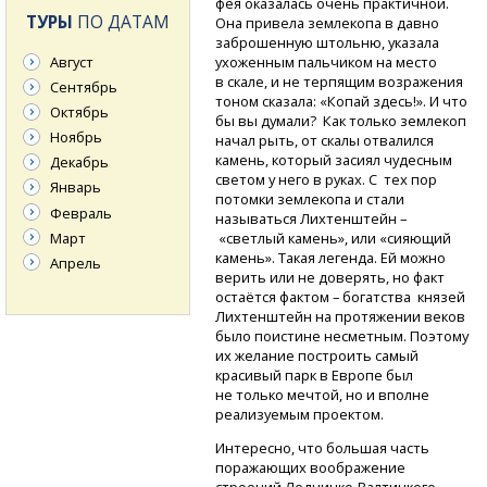
фея оказалась очень практичной.
ТУРЫ
ПО ДАТАМ
Она привела землекопа в давно
заброшенную штольню, указала
ухоженным пальчиком на место
Август
в скале, и не терпящим возражения
Сентябрь
тоном сказала: «Копай здесь!». И что
Октябрь
бы вы думали? Как только землекоп
Ноябрь
начал рыть, от скалы отвалился
камень, который засиял чудесным
Декабрь
светом у него в руках. С тех пор
Январь
потомки землекопа и стали
Февраль
называться Лихтенштейн –
Март
«светлый камень», или «сияющий
камень». Такая легенда. Ей можно
Апрель
верить или не доверять, но факт
остаётся фактом – богатства князей
Лихтенштейн на протяжении веков
было поистине несметным. Поэтому
их желание построить самый
красивый парк в Европе был
не только мечтой, но и вполне
реализуемым проектом.
Интересно, что большая часть
поражающих воображение