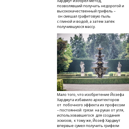
Хардмут изобрёл метод,
позволявший получать недорогой и
высококачественный грифель –
он смешал графитовую пыль
с глиной и водой, а затем запёк
получившуюся массу.
Мало того, что изобретение Йозефа
Хардмута избавило архитекторов
от побочного эффекта их профессии
– постоянной грязи на руках от угля,
использовавшегося для создания
эскизов, к тому же, Йозеф Хардмут
впервые сумел получить грифели