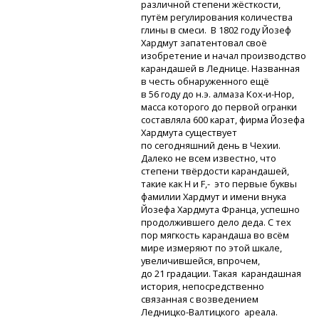
различной степени жёсткости,
путём регулирования количества
глины в смеси. В 1802 году Йозеф
Хардмут запатентовал своё
изобретение и начал производство
карандашей в Леднице. Названная
в честь обнаруженного ещё
в 56 году до н.э. алмаза
Кох-и-Нор,
масса которого до первой огранки
составляла 600 карат, фирма Йозефа
Хардмута существует
по сегодняшний день в Чехии.
Далеко не всем известно, что
степени твёрдости карандашей,
такие как
H и F,-
это первые буквы
фамилии Хардмут и имени внука
Йозефа Хардмута Франца, успешно
продолжившего дело деда. С тех
пор мягкость карандаша во всём
мире измеряют по этой шкале,
увеличившейся, впрочем,
до 21 градации. Такая карандашная
история, непосредственно
связанная с возведением
Ледницко-Валтицкого
ареала.