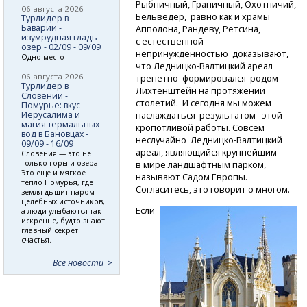
Рыбничный, Граничный, Охотничий,
06 августа 2026
Бельведер, равно как и храмы
Турлидер в
Баварии -
Апполона, Рандеву, Ретсина,
изумрудная гладь
с естественной
озер - 02/09 - 09/09
непринуждённостью доказывают,
Одно место
что
Ледницко-Валтицкий
ареал
06 августа 2026
трепетно формировался родом
Турлидер в
Лихтенштейн на протяжении
Словении -
столетий. И сегодня мы можем
Помурье: вкус
наслаждаться результатом этой
Иерусалима и
магия термальных
кропотливой работы. Совсем
вод в Бановцах -
неслучайно
Ледницко-Валтицкий
09/09 - 16/09
ареал, являющийся крупнейшим
Словения — это не
в мире ландшафтным парком,
только горы и озера.
Это еще и мягкое
называют Садом Европы.
тепло Помурья, где
Согласитесь, это говорит о многом.
земля дышит паром
целебных источников,
Если
а люди улыбаются так
искренне, будто знают
главный секрет
счастья.
Все новости