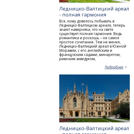
Ледницко-Валтицкий ареал
- полная гармония
Все, кому довелось побывать в
Ледницко-Валтицком ареале, теперь
знают наверняка, что на свете
существует полная гармония. Ведь
романтика и роскошь – не самое
простое сочетание. Тем не менее,
Ледницко-Валтицкий ареал в Южной
Моравии, с его английским и
французским садами, минаретом,
римским акведуком,
Подробнее
Ледницко-Валтицкий ареал