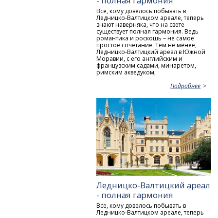
- полная гармония
Все, кому довелось побывать в
Ледницко-Валтицком ареале, теперь
знают наверняка, что на свете
существует полная гармония. Ведь
романтика и роскошь – не самое
простое сочетание. Тем не менее,
Ледницко-Валтицкий ареал в Южной
Моравии, с его английским и
французским садами, минаретом,
римским акведуком,
Подробнее
Ледницко-Валтицкий ареал
- полная гармония
Все, кому довелось побывать в
Ледницко-Валтицком ареале, теперь