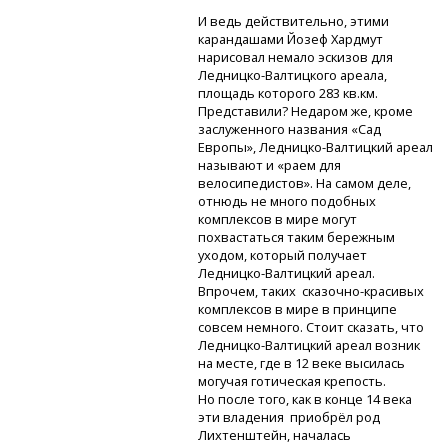
И ведь действительно, этими
карандашами Йозеф Хардмут
нарисовал немало эскизов для
Ледницко-Валтицкого
ареала,
площадь которого 283 кв.км.
Представили? Недаром же, кроме
заслуженного названия «Сад
Европы»,
Ледницко-Валтицкий
ареал
называют и «раем для
велосипедистов». На самом деле,
отнюдь не много подобных
комплексов в мире могут
похвастаться таким бережным
уходом, который получает
Ледницко-Валтицкий
ареал.
Впрочем, таких
сказочно-красивых
комплексов в мире в принципе
совсем немного. Стоит сказать, что
Ледницко-Валтицкий
ареал возник
на месте, где в 12 веке высилась
могучая готическая крепость.
Но после того, как в конце 14 века
эти владения приобрёл род
Лихтенштейн, началась