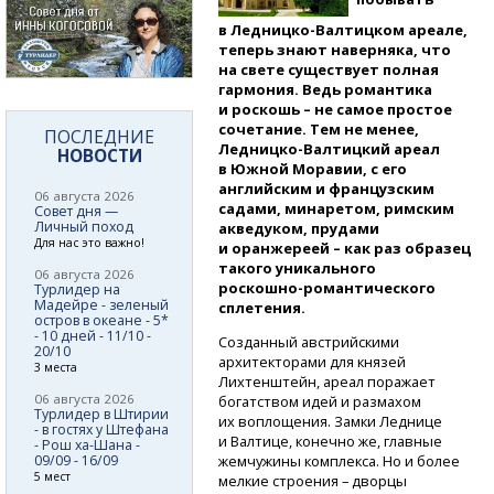
в Ледницко-Валтицком
ареале,
теперь знают наверняка, что
на свете существует полная
гармония. Ведь романтика
и роскошь – не самое простое
сочетание. Тем не менее,
ПОСЛЕДНИЕ
Ледницко-Валтицкий
ареал
НОВОСТИ
в Южной Моравии, с его
английским и французским
06 августа 2026
садами, минаретом, римским
Совет дня —
Личный поход
акведуком, прудами
Для нас это важно!
и оранжереей – как раз образец
такого уникального
06 августа 2026
роскошно-романтического
Турлидер на
Мадейре - зеленый
сплетения.
остров в океане - 5*
- 10 дней - 11/10 -
Созданный австрийскими
20/10
архитекторами для князей
3 места
Лихтенштейн, ареал поражает
06 августа 2026
богатством идей и размахом
Турлидер в Штирии
их воплощения. Замки Леднице
- в гостях у Штефана
и Валтице, конечно же, главные
- Рош ха-Шана -
жемчужины комплекса. Но и более
09/09 - 16/09
5 мест
мелкие строения – дворцы