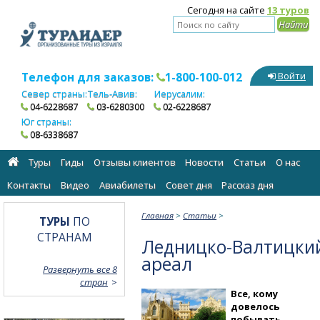
Сегодня на сайте
13 туров
Телефон для заказов:
1-800-100-012
Войти
Север страны:
Тель-Авив:
Иерусалим:
04-6228687
03-6280300
02-6228687
Юг страны:
08-6338687
Туры
Гиды
Отзывы клиентов
Новости
Статьи
О нас
Контакты
Видео
Авиабилеты
Cовет дня
Рассказ дня
Главная
>
Статьи
>
ТУРЫ
ПО
СТРАНАМ
Ледницко-Валтицки
ареал
Развернуть все 8
стран
Все, кому
довелось
побывать