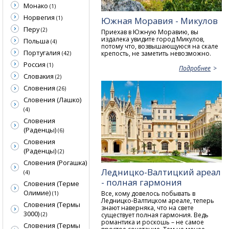
Монако
(1)
Норвегия
(1)
Южная Моравия - Микулов
Перу
(2)
Приехав в Южную Моравию, вы
издалека увидите город Микулов,
Польша
(4)
потому что, возвышающуюся на скале
Португалия
крепость, не заметить невозможно.
(42)
Россия
(1)
Подробнее
Словакия
(2)
Словения
(26)
Словения (Лашко)
(4)
Словения
(Раденцы)
(6)
Словения
(Раденцы)
(2)
Словения (Рогашка)
Ледницко-Валтицкий ареал
(4)
- полная гармония
Словения (Терме
Олимие)
Все, кому довелось побывать в
(1)
Ледницко-Валтицком ареале, теперь
Словения (Термы
знают наверняка, что на свете
3000)
существует полная гармония. Ведь
(2)
романтика и роскошь – не самое
Словения (Термы