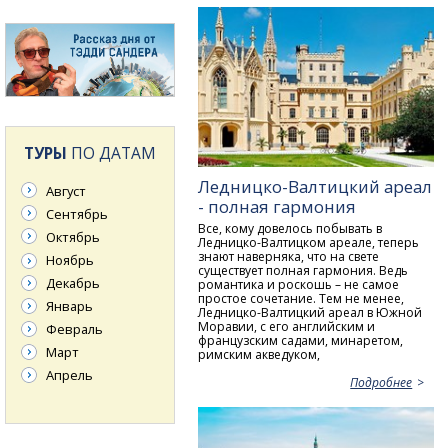
ТУРЫ
ПО ДАТАМ
Ледницко-Валтицкий ареал
Август
- полная гармония
Сентябрь
Все, кому довелось побывать в
Октябрь
Ледницко-Валтицком ареале, теперь
знают наверняка, что на свете
Ноябрь
существует полная гармония. Ведь
Декабрь
романтика и роскошь – не самое
простое сочетание. Тем не менее,
Январь
Ледницко-Валтицкий ареал в Южной
Моравии, с его английским и
Февраль
французским садами, минаретом,
Март
римским акведуком,
Апрель
Подробнее