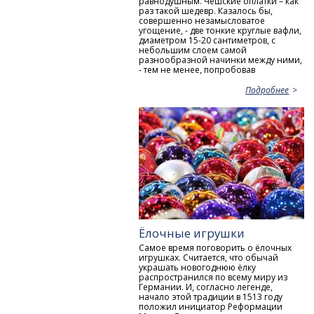
равнодушным. Чешские оплатки – как
раз такой шедевр. Казалось бы,
совершенно незамысловатое
угощение, - две тонкие круглые вафли,
диаметром 15-20 сантиметров, с
небольшим слоем самой
разнообразной начинки между ними,
- тем не менее, попробовав
Подробнее
Ёлочные игрушки
Самое время поговорить о ёлочных
игрушках. Считается, что обычай
украшать новогоднюю ёлку
распространился по всему миру из
Германии. И, согласно легенде,
начало этой традиции в 1513 году
положил инициатор Реформации