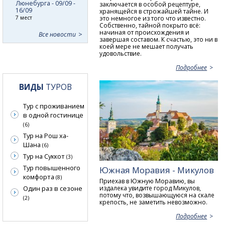
Люнебурга - 09/09 -
заключается в особой рецептуре,
16/09
хранящейся в строжайшей тайне. И
это немногое из того что известно.
7 мест
Собственно, тайной покрыто всё:
начиная от происхождения и
Все новости
завершая составом. К счастью, это ни в
коей мере не мешает получать
удовольствие.
Подробнее
ВИДЫ
ТУРОВ
Тур с проживанием
в одной гостинице
(6)
Тур на Рош ха-
Шана
(6)
Тур на Суккот
(3)
Тур повышенного
Южная Моравия - Микулов
комфорта
(8)
Приехав в Южную Моравию, вы
издалека увидите город Микулов,
Один раз в сезоне
потому что, возвышающуюся на скале
(2)
крепость, не заметить невозможно.
Подробнее