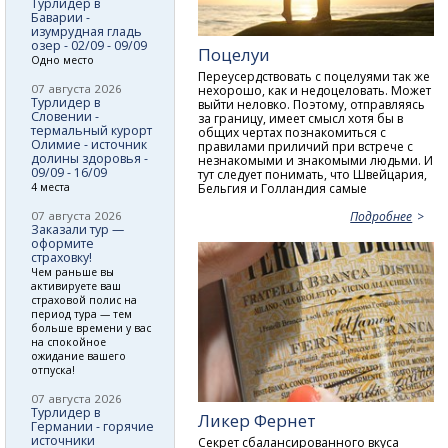
Турлидер в
Баварии -
изумрудная гладь
озер - 02/09 - 09/09
Поцелуи
Одно место
Переусердствовать с поцелуями так же
07 августа 2026
нехорошо, как и недоцеловать. Может
Турлидер в
выйти неловко. Поэтому, отправляясь
Словении -
за границу, имеет смысл хотя бы в
термальный курорт
общих чертах познакомиться с
Олимие - источник
правилами приличий при встрече с
долины здоровья -
незнакомыми и знакомыми людьми. И
09/09 - 16/09
тут следует понимать, что Швейцария,
Бельгия и Голландия самые
4 места
07 августа 2026
Подробнее
Заказали тур —
оформите
страховку!
Чем раньше вы
активируете ваш
страховой полис на
период тура — тем
больше времени у вас
на спокойное
ожидание вашего
отпуска!
07 августа 2026
Турлидер в
Ликер Фернет
Германии - горячие
источники
Секрет сбалансированного вкуса