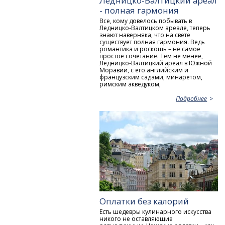
Ледницко-Валтицкий ареал
- полная гармония
Все, кому довелось побывать в
Ледницко-Валтицком ареале, теперь
знают наверняка, что на свете
существует полная гармония. Ведь
романтика и роскошь – не самое
простое сочетание. Тем не менее,
Ледницко-Валтицкий ареал в Южной
Моравии, с его английским и
французским садами, минаретом,
римским акведуком,
Подробнее
Оплатки без калорий
Есть шедевры кулинарного искусства
никого не оставляющие