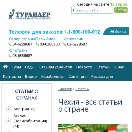
Сегодня на сайте
13 туров
Телефон для заказов:
1-800-100-012
Войти
Север страны:
Тель-Авив:
Иерусалим:
04-6228687
03-6280300
02-6228687
Юг страны:
08-6338687
Туры
Гиды
Отзывы клиентов
Новости
Статьи
О нас
Контакты
Видео
Авиабилеты
Cовет дня
Рассказ дня
Главная
>
Статьи
СТАТЬИ
О
СТРАНАХ
Чехия - все статьи
о стране
Австрия
(75)
Англия
(Великобритания)
(44)