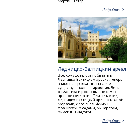
Мартин Лютер.
Подробнее
Ледницко-Валтицкий ареал
Все, кому довелось побывать в
Ледницко-Валтицком ареале, теперь
знают наверняка, что на свете
существует полная гармония. Ведь
романтика и роскошь – не самое
простое сочетание. Тем не менее,
Ледницко-Валтицкий ареал в Южной
Моравии, с его английским и
французским садами, минаретом,
римским акведуком,
Подробнее