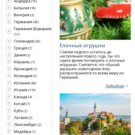
Андорра
(15)
Бельгия
(18)
Венгрия
(3)
Германия
(45)
Германия (Бавария)
(17)
Голландия
(20)
Ёлочные игрушки
Греция
(7)
Совсем недолго осталось до
Дания
(2)
наступления Нового года, так что
самое время поговорить о ёлочных
Израиль
(1)
игрушках. Считается, что обычай
Ирландия
украшать новогоднюю ёлку
(1)
распространился по всему миру из
Исландия
(2)
Германии.
Испания
(69)
Подробнее
Италия
(119)
Канада
(4)
Китай
(7)
Куба
(2)
Латвия
(3)
Люксембург
(2)
Мадейра
(1)