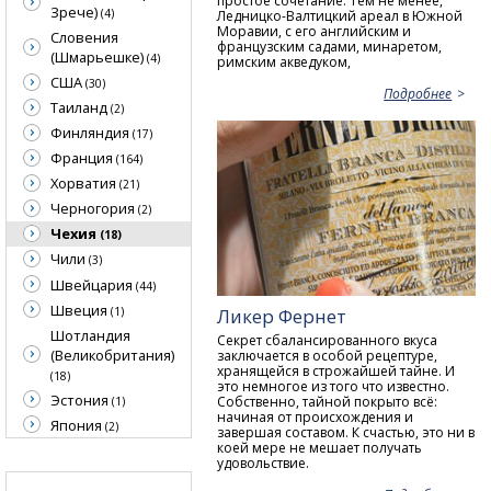
простое сочетание. Тем не менее,
Зрече)
(4)
Ледницко-Валтицкий ареал в Южной
Моравии, с его английским и
Словения
французским садами, минаретом,
(Шмарьешке)
(4)
римским акведуком,
США
(30)
Подробнее
Таиланд
(2)
Финляндия
(17)
Франция
(164)
Хорватия
(21)
Черногория
(2)
Чехия
(18)
Чили
(3)
Швейцария
(44)
Швеция
(1)
Ликер Фернет
Шотландия
Секрет сбалансированного вкуса
(Великобритания)
заключается в особой рецептуре,
хранящейся в строжайшей тайне. И
(18)
это немногое из того что известно.
Эстония
Собственно, тайной покрыто всё:
(1)
начиная от происхождения и
Япония
(2)
завершая составом. К счастью, это ни в
коей мере не мешает получать
удовольствие.