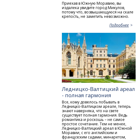
Приехав в Южную Моравию, вы
издалека увидите город Микулов,
потому что, возвышающуюся на скале
крепость, не заметить невозможно.
Подробнее
Ледницко-Валтицкий ареал
- полная гармония
Все, кому довелось побывать в
Ледницко-Валтицком ареале, теперь
знают наверняка, что на свете
существует полная гармония. Ведь
романтика и роскошь – не самое
простое сочетание. Тем не менее,
Ледницко-Валтицкий ареал в Южной
Моравии, с его английским и
французским садами, минаретом,