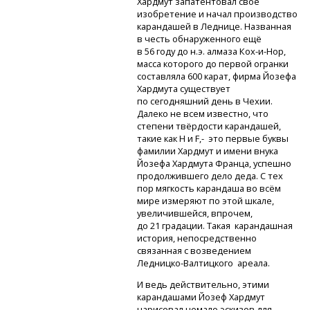
Хардмут запатентовал своё
изобретение и начал производство
карандашей в Леднице. Названная
в честь обнаруженного ещё
в 56 году до н.э. алмаза
Кох-и-Нор,
масса которого до первой огранки
составляла 600 карат, фирма Йозефа
Хардмута существует
по сегодняшний день в Чехии.
Далеко не всем известно, что
степени твёрдости карандашей,
такие как
H и F,-
это первые буквы
фамилии Хардмут и имени внука
Йозефа Хардмута Франца, успешно
продолжившего дело деда. С тех
пор мягкость карандаша во всём
мире измеряют по этой шкале,
увеличившейся, впрочем,
до 21 градации. Такая карандашная
история, непосредственно
связанная с возведением
Ледницко-Валтицкого
ареала.
И ведь действительно, этими
карандашами Йозеф Хардмут
нарисовал немало эскизов для