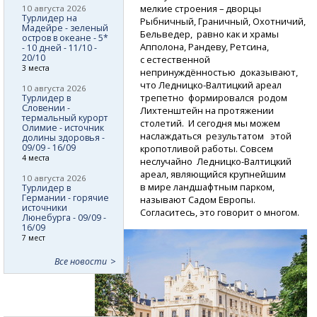
мелкие строения – дворцы
10 августа 2026
Турлидер на
Рыбничный, Граничный, Охотничий,
Мадейре - зеленый
Бельведер, равно как и храмы
остров в океане - 5*
Апполона, Рандеву, Ретсина,
- 10 дней - 11/10 -
20/10
с естественной
3 места
непринуждённостью доказывают,
что
Ледницко-Валтицкий
ареал
10 августа 2026
трепетно формировался родом
Турлидер в
Словении -
Лихтенштейн на протяжении
термальный курорт
столетий. И сегодня мы можем
Олимие - источник
наслаждаться результатом этой
долины здоровья -
09/09 - 16/09
кропотливой работы. Совсем
4 места
неслучайно
Ледницко-Валтицкий
ареал, являющийся крупнейшим
10 августа 2026
в мире ландшафтным парком,
Турлидер в
Германии - горячие
называют Садом Европы.
источники
Согласитесь, это говорит о многом.
Люнебурга - 09/09 -
16/09
7 мест
Все новости