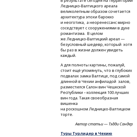
В результате сегодня на территории
Ледницко-Валтицкого
ареала
великолепным образом сочетается
архитектура эпохи барокко
и неоготика, а неоренессанс мирно
соседствует с сооружениями в духе
романтизма. В целом
же Ледницко-Валтицкий
ареал —
безусловный шедевр, который хотя
бы раз в жизни должен увидеть
каждый.
А для полноты картины, пожалуй,
стоит ещё упомянуть, что в глубоких
подвалах замка Валтице, под самой
длинной в Чехии анфиладой залов,
разместился Салон вин Чешкской
Республики – коллекция 100 лучших
вин года. Такая своеобразная
вишенка
на роскошном Ледницко-Валтицком
торте.
Автор статьи — Тэдди Сандер
Туры Турлидер в Чехию