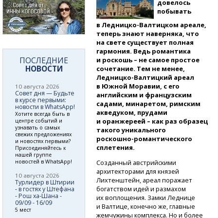
довелось
побывать
в Ледницко-Валтицком
ареале,
теперь знают наверняка, что
на свете существует полная
гармония. Ведь романтика
ПОСЛЕДНИЕ
и роскошь – не самое простое
НОВОСТИ
сочетание. Тем не менее,
Ледницко-Валтицкий
ареал
в Южной Моравии, с его
10 августа 2026
Совет дня — Будьте
английским и французским
в курсе первыми:
садами, минаретом, римским
новости в WhatsApp!
акведуком, прудами
Хотите всегда быть в
и оранжереей – как раз образец
центре событий и
узнавать о самых
такого уникального
свежих предложениях
роскошно-романтического
и новостях первыми?
сплетения.
Присоединяйтесь к
нашей группе
Созданный австрийскими
новостей в WhatsApp!
архитекторами для князей
10 августа 2026
Лихтенштейн, ареал поражает
Турлидер в Штирии
богатством идей и размахом
- в гостях у Штефана
- Рош ха-Шана -
их воплощения. Замки Леднице
09/09 - 16/09
и Валтице, конечно же, главные
5 мест
жемчужины комплекса. Но и более