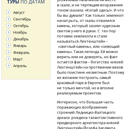
ТУРЫ
ПО ДАТАМ
в скале, и не терпящим возражения
тоном сказала: «Копай здесь!». И что
Август
бы вы думали? Как только землекоп
Сентябрь
начал рыть, от скалы отвалился
камень, который засиял чудесным
Октябрь
светом у него в руках. С тех пор
Ноябрь
потомки землекопа и стали
Декабрь
называться Лихтенштейн –
Январь
«светлый камень», или «сияющий
камень». Такая легенда. Ей можно
Февраль
верить или не доверять, но факт
Март
остаётся фактом – богатства князей
Апрель
Лихтенштейн на протяжении веков
было поистине несметным. Поэтому
их желание построить самый
красивый парк в Европе был
не только мечтой, но и вполне
реализуемым проектом.
Интересно, что большая часть
поражающих воображение
строений
Ледницко-Валтицкого
ареала рождена талантом главного
придворного архитектора князей
Лихтенштейн Йозефа Хардмута.