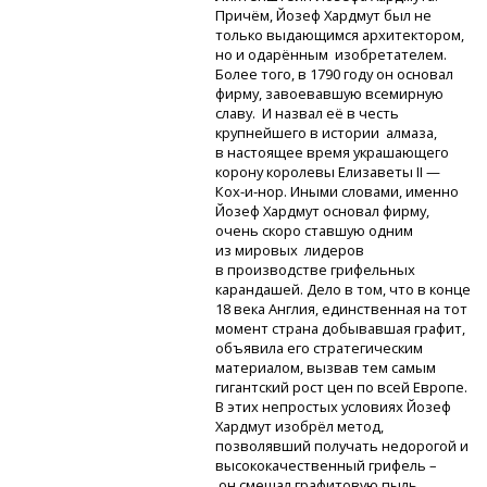
Причём, Йозеф Хардмут был не
только выдающимся архитектором,
но и одарённым изобретателем.
Более того, в 1790 году он основал
фирму, завоевавшую всемирную
славу. И назвал её в честь
крупнейшего в истории алмаза,
в настоящее время украшающего
корону королевы Елизаветы II —
Кох-и-нор.
Иными словами, именно
Йозеф Хардмут основал фирму,
очень скоро ставшую одним
из мировых лидеров
в производстве грифельных
карандашей. Дело в том, что в конце
18 века Англия, единственная на тот
момент страна добывавшая графит,
объявила его стратегическим
материалом, вызвав тем самым
гигантский рост цен по всей Европе.
В этих непростых условиях Йозеф
Хардмут изобрёл метод,
позволявший получать недорогой и
высококачественный грифель –
он смешал графитовую пыль