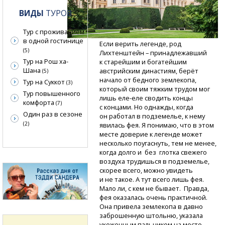
ВИДЫ
ТУРОВ
Тур с проживанием
в одной гостинице
Если верить легенде, род
(5)
Лихтенштейн – принадлежавший
Тур на Рош ха-
к старейшим и богатейшим
Шана
австрийским династиям, берёт
(5)
начало от бедного землекопа,
Тур на Суккот
(3)
который своим тяжким трудом мог
Тур повышенного
лишь
еле-еле
сводить концы
комфорта
(7)
с концами. Но однажды, когда
Один раз в сезоне
он работал в подземелье, к нему
(2)
явилась фея. Я понимаю, что в этом
месте доверие к легенде может
несколько поугаснуть, тем не менее,
когда долго и без глотка свежего
воздуха трудишься в подземелье,
скорее всего, можно увидеть
и не такое. А тут всего лишь фея.
Мало ли, с кем не бывает. Правда,
фея оказалась очень практичной.
Она привела землекопа в давно
заброшенную штольню, указала
ухоженным пальчиком на место