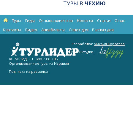
ТУРЫ В
ЧЕХИЮ
Туры
Гиды
Отзывы клиентов
Новости
Статьи
О нас
Контакты
Видео
Авиабилеты
Cовет дня
Рассказ дня
Разработка:
Михаил Коротаев
Дизайн студии
© ТУРЛИДЕР
1−800−100−012
Организованные туры из Израиля
Подписка на рассылки