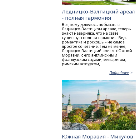
Ледницко-Валтицкий ареал
- полная гармония
Все, кому довелось побывать в
Ледницко-Валтицком ареале, теперь
знают наверняка, что на свете
существует полная гармония. Ведь
романтика и роскошь – не самое
простое сочетание. Тем не менее,
Ледницко-Валтицкий ареал в Южной
Моравии, с его английским и
французским садами, минаретом,
римским акведуком,
Подробнее
Южная Моравия - Микулов