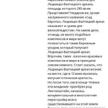
Ледницко-Валтицкого
ареала,
площадь которого 283 кв.км.
Представили? Недаром же, кроме
заслуженного названия «Сад
Европы»,
Ледницко-Валтицкий
ареал
называют и «раем для
велосипедистов». На самом деле,
отнюдь не много подобных
комплексов в мире могут
похвастаться таким бережным
уходом, который получает
Ледницко-Валтицкий
ареал.
Впрочем, таких
сказочно-красивых
комплексов в мире в принципе
совсем немного. Стоит сказать, что
Ледницко-Валтицкий
ареал возник
на месте, где в 12 веке высилась
могучая готическая крепость.
Но после того, как в конце 14 века
эти владения приобрёл род
Лихтенштейн, началась
монументальная и многолетняя
перестройка всего
существовавшего на этой земле.