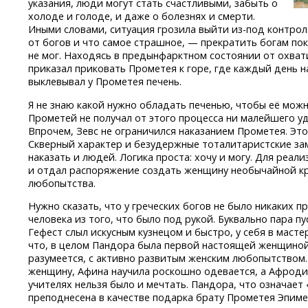
указания, люди могут стать счастливыми, забыть о
холоде и голоде, и даже о болезнях и смерти.
Иными словами, ситуация грозила выйти
из-под
контрол
от богов и что самое страшное, — прекратить богам пок
не мог. Находясь в предынфарктном состоянии от охват
приказал приковать Прометея к горе, где каждый день 
выклевывал у Прометея печень.
Я не знаю какой нужно обладать печенью, чтобы её можн
Прометей не получал от этого процесса ни малейшего у
Впрочем, Зевс не ограничился наказанием Прометея. Эт
Скверный характер и безудержные тоталитаристские з
наказать и людей. Логика проста: хочу и могу. Для реал
и отдал распоряжение создать женщину необычайной кра
любопытства.
Нужно сказать, что у греческих богов не было никаких п
человека из того, что было под рукой. Буквально пара пу
Гефест слыл искусным кузнецом и быстро, у себя в масте
что, в целом Пандора была первой настоящей женщиной, 
разумеется, с активно развитым женским любопытством
женщину, Афина научила роскошно одевается, а Афроди
учителях нельзя было и мечтать. Пандора, что означает
преподнесена в качестве подарка брату Прометея Эпиме