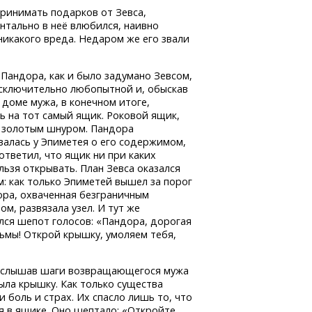
принимать подарков от Зевса,
нтально в неё влюбился, наивно
икакого вреда. Недаром же его звали
Пандора, как и было задумано Зевсом,
исключительно любопытной и, обыскав
в доме мужа, в конечном итоге,
ь на тот самый ящик. Роковой ящик,
 золотым шнуром. Пандора
валась у Эпиметея о его содержимом,
ответил, что ящик ни при каких
льзя открывать. План Зевса оказался
: как только Эпиметей вышел за порог
ора, охваченная безграничным
м, развязала узел. И тут же
лся шепот голосов: «Пандора, дорогая
рьмы! Открой крышку, умоляем тебя,
заслышав шаги возвращающегося мужа
рыла крышку. Как только существа
 боль и страх. Их спасло лишь то, что
я в ящике. Оно шептало: «Откройте,