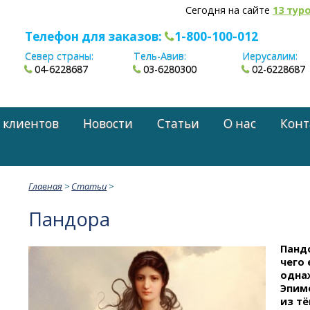
Сегодня на сайте
13 тур
Телефон для заказов:
1-800-100-012
Север страны:
Тель-Авив:
Иерусалим:
04-6228687
03-6280300
02-6228687
 клиентов
Новости
Статьи
О нас
Конт
Главная
>
Статьи
>
Пандора
Пандо
чего 
одна
Эпим
из т