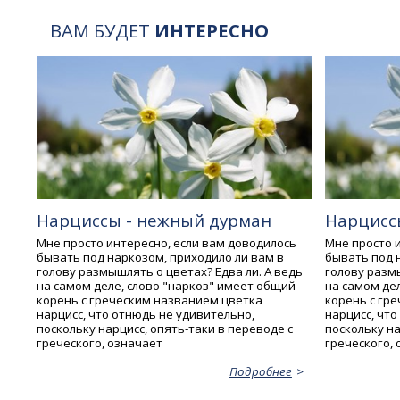
ВАМ БУДЕТ
ИНТЕРЕСНО
Нарциссы - нежный дурман
Нарцисс
Мне просто интересно, если вам доводилось
Мне просто 
бывать под наркозом, приходило ли вам в
бывать под 
голову размышлять о цветах? Едва ли. А ведь
голову размы
на самом деле, слово "наркоз" имеет общий
на самом де
корень с греческим названием цветка
корень с гр
нарцисс, что отнюдь не удивительно,
нарцисс, что
поскольку нарцисс, опять-таки в переводе с
поскольку на
греческого, означает
греческого,
Подробнее