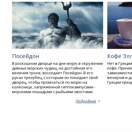
Посейдон
Кофе Эл
В роскошном дворце на дне моря, в окружении
Нет в Греци
дивных морских чудищ, на достойном его
кофе. Причём
величия троне, восседает Посейдон. В его
зависимости 
руках трезубец, с которым он покидает свой
вечером и да
дворец, чтобы промчаться по морю на
Греции пред
колеснице, запряжённой гиппокампусами -
морскими лошадьми с рыбьими хвостами.
Подробнее