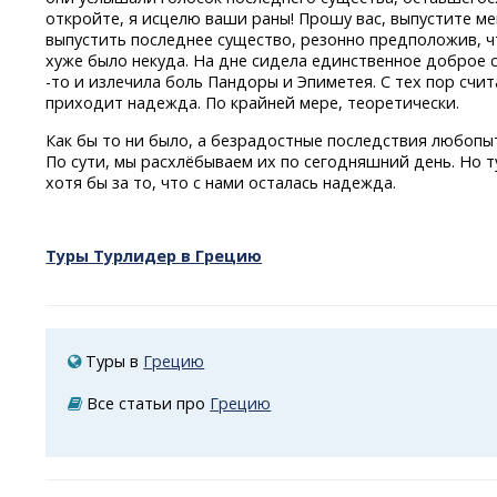
откройте, я исцелю ваши раны! Прошу вас, выпустите м
выпустить последнее существо, резонно предположив, чт
хуже было некуда. На дне сидела единственное доброе 
-
то
и излечила боль Пандоры и Эпиметея. С тех пор счит
приходит надежда. По крайней мере, теоретически.
Как бы то ни было, а безрадостные последствия любоп
По сути, мы расхлёбываем их по сегодняшний день. Но 
хотя бы за то, что с нами осталась надежда.
Туры Турлидер в Грецию
Туры в
Грецию
Все статьи про
Грецию