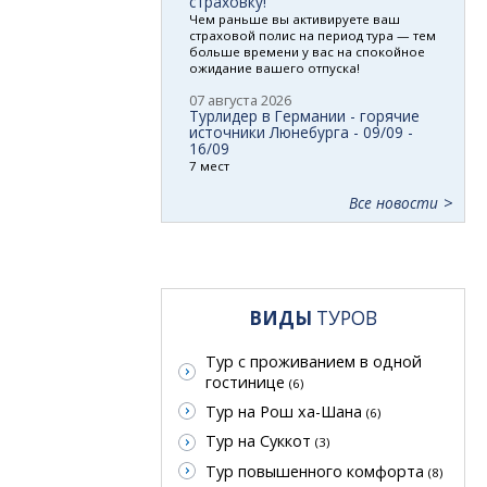
страховку!
Чем раньше вы активируете ваш
страховой полис на период тура — тем
больше времени у вас на спокойное
ожидание вашего отпуска!
07 августа 2026
Турлидер в Германии - горячие
источники Люнебурга - 09/09 -
16/09
7 мест
Все новости
ВИДЫ
ТУРОВ
Тур с проживанием в одной
гостинице
(6)
Тур на Рош ха-Шана
(6)
Тур на Суккот
(3)
Тур повышенного комфорта
(8)