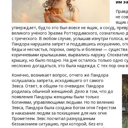
им з
Правд
не со
ящик 
утверждает, будто это был вовсе не ящик, а сосуд, пр
великого учёного Эразма Роттердамского, сознательно
с греческого. В любом случае, услышав изнутри голоса, 
Пандора нарушила запрет и поддавшись искушению, отк
беды и несчастья, пороки, смерть и болезни — существ
коричневыми крылышками, вырвались наружу. Спохвати
крышку, но было поздно. На дне осталось только одно 
несложно догадаться, это была надежда. С тех пор она 
Конечно, возникает вопрос, отчего же Пандора
ослушалась запрета, исходившего от самого
Зевса. Ответ,
в общем-то
очевиден: Пандора
родилась обычной женщиной. Дело в том, что до
появления Пандоры женщины были только
богинями, управляющими людьми. Но по велению
Зевса, Пандора была создана богом огня Гефестом
в наказание людям за похищение для них огня
Прометеем. Зевс посчитал разнузданным
беззаконием ситуацию, при которой, без его