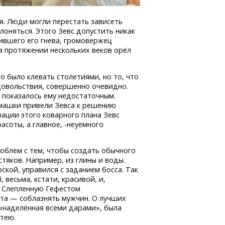
я. Люди могли перестать зависеть
лоняться. Этого Зевс допустить никак
ившего его гнева, громовержец
на протяжении нескольких веков орёл
о было клевать столетиями, но то, что
довольствия, совершенно очевидно.
о показалось ему недостаточным.
амашки привели Зевса к решению
изации этого коварного плана Зевс
соты, а главное, -
неуёмного
роблем с тем, чтобы создать обычного
стяков. Например, из глины и воды.
рской, управился с заданием босса. Так
весьма, кстати, красивой, и,
. Слепленную Гефестом
та — соблазнять мужчин. О лучших
 «наделённая всеми дарами», была
тею.