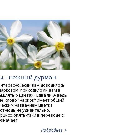
ы - нежный дурман
интересно, если вам доводилось
наркозом, приходило ли вам в
шлять о цветах? Едва ли. А ведь
ле, слово "наркоз" имеет общий
еческим названием цветка
 отнюдь не удивительно,
рцисс, опять-таки в переводе с
 означает
Подробнее