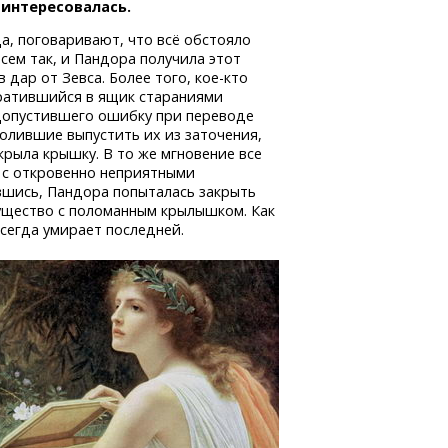
аинтересовалась.
а, поговаривают, что всё обстояло
всем так, и Пандора получила этот
в дар от Зевса. Более того,
кое-кто
евратившийся в ящик стараниями
 допустившего ошибку при переводе
молившие выпустить их из заточения,
рыла крышку. В то же мгновение все
а с откровенно неприятными
вшись, Пандора попыталась закрыть
существо с поломанным крылышком. Как
всегда умирает последней.