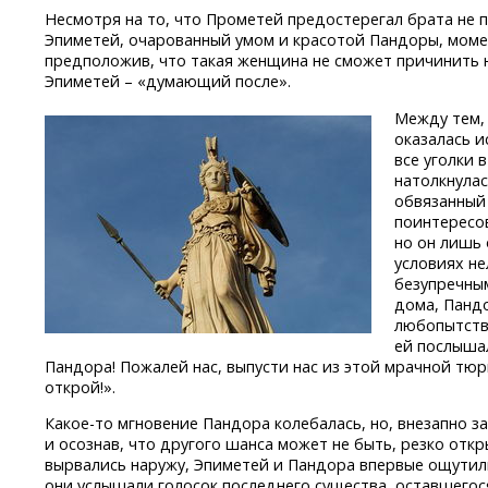
Несмотря на то, что Прометей предостерегал брата не 
Эпиметей, очарованный умом и красотой Пандоры, моме
предположив, что такая женщина не сможет причинить н
Эпиметей – «думающий после».
Между тем, 
оказалась 
все уголки 
натолкнулас
обвязанный
поинтересо
но он лишь 
условиях не
безупречным
дома, Панд
любопытство
ей послыша
Пандора! Пожалей нас, выпусти нас из этой мрачной тю
открой!».
Какое-то
мгновение Пандора колебалась, но, внезапно 
и осознав, что другого шанса может не быть, резко отк
вырвались наружу, Эпиметей и Пандора впервые ощутили
они услышали голосок последнего существа, оставшегос