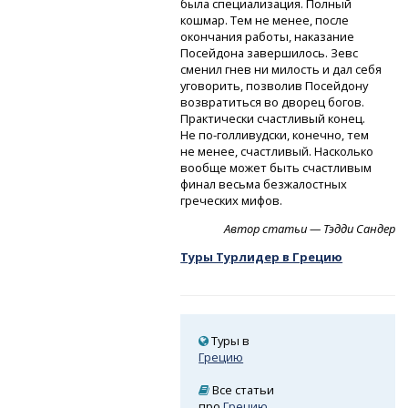
была специализация. Полный
кошмар. Тем не менее, после
окончания работы, наказание
Посейдона завершилось. Зевс
сменил гнев ни милость и дал себя
уговорить, позволив Посейдону
возвратиться во дворец богов.
Практически счастливый конец.
Не по-голливудски,
конечно, тем
не менее, счастливый. Насколько
вообще может быть счастливым
финал весьма безжалостных
греческих мифов.
Автор статьи — Тэдди Сандер
Туры Турлидер в Грецию
Туры в
Грецию
Все статьи
про
Грецию