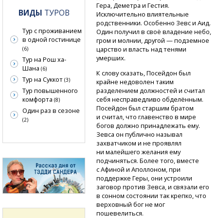
Гера, Деметра и Гестия.
ВИДЫ
ТУРОВ
Исключительно влиятельные
родственники. Особенно Зевс и Аид.
Тур с проживанием
Один получил в своё владение небо,
в одной гостинице
гром и молнии, другой — подземное
царство и власть над тенями
(6)
умерших.
Тур на Рош ха-
Шана
(6)
К слову сказать, Посейдон был
Тур на Суккот
(3)
крайне недоволен таким
Тур повышенного
разделением должностей и считал
комфорта
себя несправедливо обделённым.
(8)
Посейдон был старшим братом
Один раз в сезоне
и считал, что главенство в мире
(2)
богов должно принадлежать ему.
Зевса он публично называл
захватчиком и не проявлял
ни малейшего желания ему
подчиняться. Более того, вместе
с Афиной и Аполлоном, при
поддержке Геры, они устроили
заговор против Зевса, и связали его
в сонном состоянии так крепко, что
верховный бог не мог
пошевелиться.