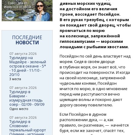
дивных морских чудищ,
на достойном его величия
троне, восседает Посейдон.
В его руках трезубец, с которым
он покидает свой дворец, чтобы
промчаться по морю
на колеснице, запряжённой
ПОСЛЕДНИЕ
гиппокампусами — морскими
НОВОСТИ
лошадьми с рыбьими хвостами.
07 августа 2026
Посейдон по сей день властвует над
Турлидер на
морем. Сидя в своём дворце
Мадейре - зеленый
остров в океане - 5*
в глубинах моря, он знает всё, что
- 10 дней - 11/10 -
происходит на поверхности. И когда
20/10
на своей колеснице, запряженной
3 места
чудесными конями, Посейдон
07 августа 2026
мчится по морю, в одно мгновение
Турлидер в
перед ним расступаются вечно
Баварии -
шумящие волны и покорно дают
изумрудная гладь
озер - 02/09 - 09/09
дорогу своему повелителю.
Одно место
Если Посейдон в дурном
07 августа 2026
расположении духа, — а, как
Турлидер в
правило, он разгневан, — начнётся
Словении -
термальный курорт
буря, если же захочет, спасёт тех,
Олимие - источник