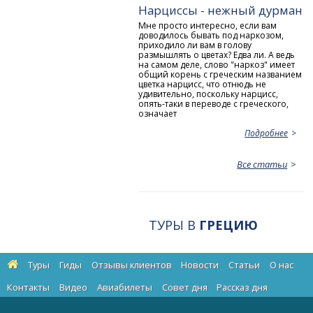
Нарциссы - нежный дурман
Мне просто интересно, если вам
доводилось бывать под наркозом,
приходило ли вам в голову
размышлять о цветах? Едва ли. А ведь
на самом деле, слово "наркоз" имеет
общий корень с греческим названием
цветка нарцисс, что отнюдь не
удивительно, поскольку нарцисс,
опять-таки в переводе с греческого,
означает
Подробнее
Все статьи
ТУРЫ В
ГРЕЦИЮ
Туры
Гиды
Отзывы клиентов
Новости
Статьи
О нас
Контакты
Видео
Авиабилеты
Cовет дня
Рассказ дня