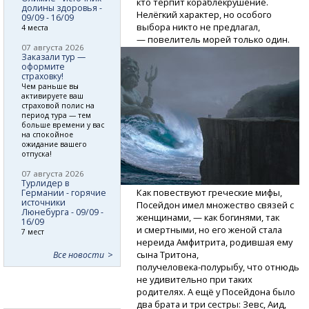
кто терпит кораблекрушение.
долины здоровья -
Нелёгкий характер, но особого
09/09 - 16/09
выбора никто не предлагал,
4 места
— повелитель морей только один.
07 августа 2026
Заказали тур —
оформите
страховку!
Чем раньше вы
активируете ваш
страховой полис на
период тура — тем
больше времени у вас
на спокойное
ожидание вашего
отпуска!
07 августа 2026
Турлидер в
Как повествуют греческие мифы,
Германии - горячие
источники
Посейдон имел множество связей с
Люнебурга - 09/09 -
женщинами, — как богинями, так
16/09
и смертными, но его женой стала
7 мест
нереида Амфитрита, родившая ему
сына Тритона,
Все новости
получеловека-полурыбу,
что отнюдь
не удивительно при таких
родителях. А ещё у Посейдона было
два брата и три сестры: Зевс, Аид,