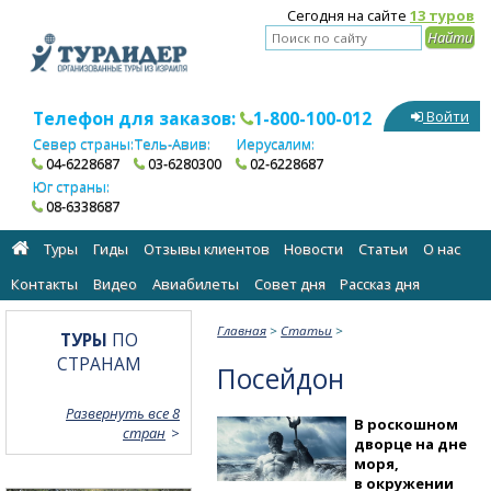
Сегодня на сайте
13 туров
Телефон для заказов:
1-800-100-012
Войти
Север страны:
Тель-Авив:
Иерусалим:
04-6228687
03-6280300
02-6228687
Юг страны:
08-6338687
Туры
Гиды
Отзывы клиентов
Новости
Статьи
О нас
Контакты
Видео
Авиабилеты
Cовет дня
Рассказ дня
Главная
>
Статьи
>
ТУРЫ
ПО
СТРАНАМ
Посейдон
Развернуть все 8
В роскошном
стран
дворце на дне
моря,
в окружении