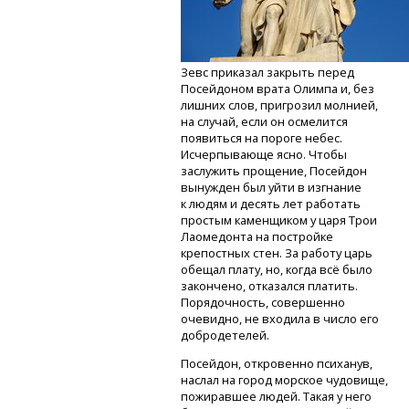
Зевс приказал закрыть перед
Посейдоном врата Олимпа и, без
лишних слов, пригрозил молнией,
на случай, если он осмелится
появиться на пороге небес.
Исчерпывающе ясно. Чтобы
заслужить прощение, Посейдон
вынужден был уйти в изгнание
к людям и десять лет работать
простым каменщиком у царя Трои
Лаомедонта на постройке
крепостных стен. За работу царь
обещал плату, но, когда всё было
закончено, отказался платить.
Порядочность, совершенно
очевидно, не входила в число его
добродетелей.
Посейдон, откровенно психанув,
наслал на город морское чудовище,
пожиравшее людей. Такая у него