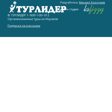
Разработка:
Михаил Коротаев
Дизайн студии
© ТУРЛИДЕР
1−800−100−012
Организованные туры из Израиля
Подписка на рассылки