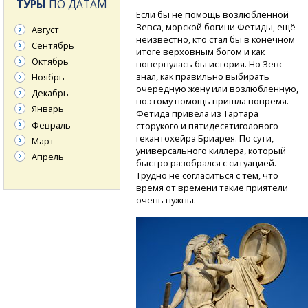
ТУРЫ
ПО ДАТАМ
Если бы не помощь возлюбленной
Зевса, морской богини Фетиды, ещё
Август
неизвестно, кто стал бы в конечном
Сентябрь
итоге верховным богом и как
Октябрь
повернулась бы история. Но Зевс
знал, как правильно выбирать
Ноябрь
очередную жену или возлюбленную,
Декабрь
поэтому помощь пришла вовремя.
Январь
Фетида привела из Тартара
Февраль
сторукого и пятидесятиголового
гекантохейра Бриарея. По сути,
Март
универсального киллера, который
Апрель
быстро разобрался с ситуацией.
Трудно не согласиться с тем, что
время от времени такие приятели
очень нужны.