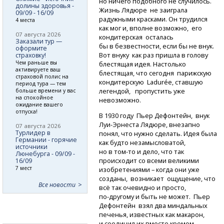
но ничего подобного не случилось.
долины здоровья -
Жизнь Лядюре не заиграла
09/09 - 16/09
радужными красками. Он трудился
4 места
как мог и, вполне возможно, его
07 августа 2026
кондитерская осталась
Заказали тур —
бы в безвестности, если бы не внук.
оформите
Вот внуку как раз пришла в голову
страховку!
Чем раньше вы
блестящая идея. Настолько
активируете ваш
блестящая, что сегодня парижскую
страховой полис на
кондитерскую Ladurée, ставшую
период тура — тем
легендой, пропустить уже
больше времени у вас
на спокойное
невозможно.
ожидание вашего
отпуска!
В 1930 году Пьер Дефонтейн, внук
Луи-Эрнеста
Лядюре, внезапно
07 августа 2026
Турлидер в
понял, что нужно сделать. Идея была
Германии - горячие
как будто незамысловатой,
источники
но в том-то
и дело, что так
Люнебурга - 09/09 -
происходит со всеми великими
16/09
7 мест
изобретениями – когда они уже
созданы, возникает ощущение, что
Все новости
всё так очевидно и просто,
по-другому
и быть не может. Пьер
Дефонтейн взял два миндальных
печенья, известных как макарон,
и соединил их вместе кремом.