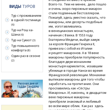
Всего-то.
Тем не менее, дело пошло
ВИДЫ
ТУРОВ
и очень скоро пирожные макарон
стали подлинным бестселлером.
Тур с проживанием
Пожалуй, здесь уместно сказать, что
в одной гостинице
макароны, или десерты подобные
(6)
им, изготавливались
Тур на Рош ха-
в венецианских монастырях,
Шана
начиная с 8 века. В 1553 году
(6)
Екатерина Медичи, выйдя замуж
Тур на Суккот
(3)
за короля Франции Генриха II,
Тур повышенного
привезла с собой из Италии
комфорта
(8)
и рецепт макаронов. А в 18 веке
Один раз в сезоне
макароны приобрели популярность
(2)
благодаря двум монахиням
монастыря кармелиток, искавшим
убежище в городе Нанси во время
Французской революции. Монахини
выпекали макароны для того чтобы
заработать на пропитание. Они
прославились как «Сёстры
Макароны». И, наконец, в двадцатом
веке пирожные макароны
приобрели знакомый и любимый
во всём мире облик. Как раз здесь