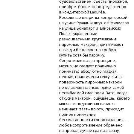
с удовольствием, съесть пирожное,
приобретённое непосредственно
в кондитерской Ladurée.
Роскошные витрины кондитерской
на улице Руаяль и двух её филиалов
на улице Бонапарт и Елисейских
Полях, украшенные
разноцветными кругляшками
пирожных макарон, притягивают
взгляд и безжалостно требуют
купить хотя бы парочку.
Сопротивляться, в принципе,
можно, но следует правильно
понимать: абсолютно гладкая,
нежная, практически сексуальная
поверхность пирожных макарон
не оставляет шансов даже самой
несгибаемой силе воли. Зато, когда
откусив макарон, ощущаешь, как его
мягкая и податливая начинка
начинает таять во рту, приходит
полное понимание
бессмысленности сопротивления —
любое сопротивление обречено
на провал, лучше сдаться сразу.