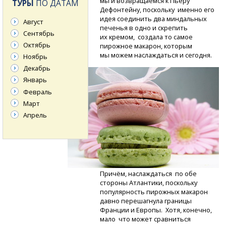
мы и возвращаемся к Пьеру
ТУРЫ
ПО ДАТАМ
Дефонтейну, поскольку именно его
идея соединить два миндальных
Август
печенья в одно и скрепить
Сентябрь
их кремом, создала то самое
Октябрь
пирожное макарон, которым
мы можем наслаждаться и сегодня.
Ноябрь
Декабрь
Январь
Февраль
Март
Апрель
Причём, наслаждаться по обе
стороны Атлантики, поскольку
популярность пирожных макарон
давно перешагнула границы
Франции и Европы. Хотя, конечно,
мало что может сравниться