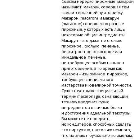
Совсем нередко пирожные макарон
называют макарун, совершая тем
самым серьёзнейшую ошибку.
Макарон (macaron) и макарун
(macaroon) совершенно разные
пирожные, у которых есть лишь
некоторые общие ингредиенты.
Макарун – это даже не столько
пирожное, сколько печенье,
бесхитростное кокосовое или
миндальное печенье,
не требующее особых навыков
приготовления, в то время как
макарон – изысканное пирожное,
требующее специального
мастерства и ювелирной точности.
Существует даже специальный
термин macaronage, означающий
технику введения сухих
ингредиентов в яичные белки
и достижения идеальной текстуры.
Вы можете не поверить,
но кондитеров, способных сделать
это виртуозно, настолько немного,
что их знают буквально по именам.