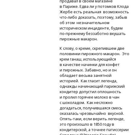
продавал в своём магазине
в Париже. Едва ли у потомков Клода
Жербе есть реальная возможность
что-либо
доказать, поэтому, забыв
об этом незначительном
историческом инциденте, будем
по-прежнему
беззаботно вкушать
пирожные макарон.
К слову, о креме, скрепившем две
половинки пирожного макарон. Это
крем ганаш, использующийся
в качестве начинки для конфет
и пирожных. Забавно, но и он
обладает весьма занятной
историей. Как гласит легенда,
однажды начинающий парижский
кондитер допустил оплошность
и пролил горячее молоко в чан
с шоколадом. Как несложно
догадаться, получившаяся смесь
оказалась чрезвычайно вкусной.
Опять-таки,
если верить легенде,
это произошло в 1850 году в
кондитерской, а точнее патиссерии