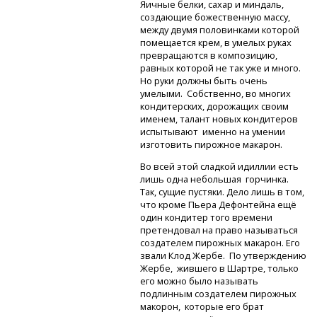
Яичные белки, сахар и миндаль,
создающие божественную массу,
между двумя половинками которой
помещается крем, в умелых руках
превращаются в композицию,
равных которой не так уже и много.
Но руки должны быть очень
умелыми. Собственно, во многих
кондитерских, дорожащих своим
именем, талант новых кондитеров
испытывают именно на умении
изготовить пирожное макарон.
Во всей этой сладкой идиллии есть
лишь одна небольшая горчинка.
Так, сущие пустяки. Дело лишь в том,
что кроме Пьера Дефонтейна ещё
один кондитер того времени
претендовал на право называться
создателем пирожных макарон. Его
звали Клод Жербе. По утверждению
Жербе, жившего в Шартре, только
его можно было называть
подлинным создателем пирожных
макорон, которые его брат