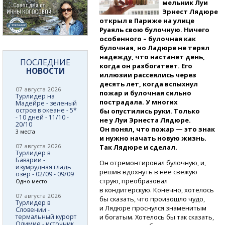
мельник Луи
Эрнест Лядюре
открыл в Париже на улице
Руаяль свою булочную. Ничего
особенного – булочная как
булочная, но Ладюре не терял
надежду, что настанет день,
ПОСЛЕДНИЕ
когда он разбогатеет. Его
НОВОСТИ
иллюзии рассеялись через
десять лет, когда вспыхнул
07 августа 2026
пожар и булочная сильно
Турлидер на
пострадала. У многих
Мадейре - зеленый
остров в океане - 5*
бы опустились руки. Только
- 10 дней - 11/10 -
не у Луи Эрнеста Лядюре.
20/10
Он понял, что пожар — это знак
3 места
и нужно начать новую жизнь.
07 августа 2026
Так Лядюре и сделал.
Турлидер в
Баварии -
Он отремонтировал булочную, и,
изумрудная гладь
решив вдохнуть в неё свежую
озер - 02/09 - 09/09
струю, преобразовал
Одно место
в кондитерскую. Конечно, хотелось
07 августа 2026
бы сказать, что произошло чудо,
Турлидер в
и Лядюре проснулся знаменитым
Словении -
термальный курорт
и богатым. Хотелось бы так сказать,
Олимие - источник