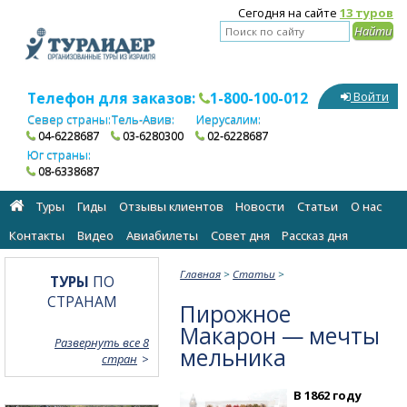
Сегодня на сайте
13 туров
Телефон для заказов:
1-800-100-012
Войти
Север страны:
Тель-Авив:
Иерусалим:
04-6228687
03-6280300
02-6228687
Юг страны:
08-6338687
Туры
Гиды
Отзывы клиентов
Новости
Статьи
О нас
Контакты
Видео
Авиабилеты
Cовет дня
Рассказ дня
Главная
>
Статьи
>
ТУРЫ
ПО
СТРАНАМ
Пирожное
Макарон — мечты
Развернуть все 8
мельника
стран
В 1862 году