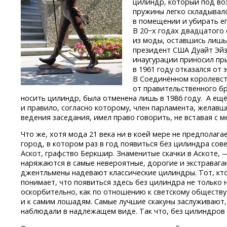
цилиндр, который под во
пружины легко складывал
в помещении и убирать е
В 20−х годах двадцатого
из моды, оставшись лишь
президент США Дуайт Эйз
инаугурации приносил пр
в 1961 году отказался от
В Соединённом королевс
от правительственного б
носить цилиндр, была отменена лишь в 1986 году. А ещё 
и правило, согласно которому, член парламента, желавш
ведения заседания, имел право говорить, не вставая с м
Что же, хотя мода 21 века ни в коей мере не предполаг
город, в котором раз в год появиться без цилиндра сов
Аскот, графство Беркшир. Знаменитые скачки в Аскоте, 
наряжаются в самые невероятные, дорогие и экстраваг
джентльмены надевают классические цилиндры. Тот, кто 
понимает, что появиться здесь без цилиндра не только
оскорбительно, как по отношению к светскому обществу и
и к самим лошадям. Самые лучшие скакуны заслуживают,
наблюдали в надлежащем виде. Так что, без цилиндров в