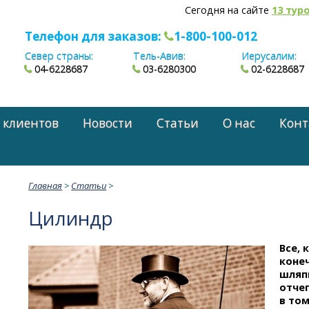
Сегодня на сайте
13 тур
Телефон для заказов:
1-800-100-012
Север страны:
Тель-Авив:
Иерусалим:
04-6228687
03-6280300
02-6228687
 клиентов
Новости
Статьи
О нас
Конт
Главная
>
Статьи
>
Цилиндр
Все, 
коне
шляпн
отче
в том