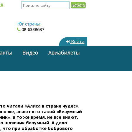
ов
Юг страны:
08-6338687
Войти
акты
Видео
Авиабилеты
кто читали «Алиса в стране чудес»,
чно же, знают кто такой «Безумный
ик». В то же время, не все знают,
го шляпник безумный. А дело
, что при обработке бобрового