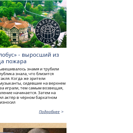
лобус» - выросший из
а пожара
вывешивалось знамя и трубили
ублика знала, что близится
акля. Когда же зрители
 музыканты, сидевшие на верхнем
ова играли, тем самым возвещая,
вление начинается. Затем на
ил актёр в чёрном бархатном
оизносил
Подробнее