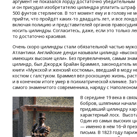
аргумент не показался лорду достаточно убедительным
и он присудил изобретателю цилиндра уплатить штраф
500 фунтов стерлингов. В тот момент ему и в голову не 
прийти, что пройдёт
каких-то
двадцать лет, и все лонд
включая полицию и представителей органов правосудия
носить цилиндры. Согласитесь, даже, если это только ле
то достаточно красивая.
Очень скоро цилиндры стали обязательной частью муж
Атлантики. Английские денди называли цилиндр «высок
имеющих высокие цели». Без преувеличения, самым зн
цилиндр, был Джордж Брайан Браммел, законодатель мод
книги «Мужской и женский костюмы», введший в моду не
костюм с галстуком. Браммел вёл роскошную жизнь, рас
и в конечном итоге умер в психиатрической клинике. За
самого знаменитого современника, наряду с Наполеоном
В середине 19 века в свя
бобров, шляпники начали
придавший цилиндру хара
характерный лоск. Высота
Один из самых высоких ц
— именно в нём 16−й пре
письма. В 1823 году пар