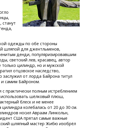
могло
онцы,
, станут
генда,
ской одежды по обе стороны
ой шляпой для джентльменов,
аменитым денди, популяризировавшим
ы, светский лев, красавец, автор
 только цилиндр, но и мужской
тратил отцовское наследство,
то заслужил от лорда Байрона титул
 и самим Байроном.
зи с практически полным истреблением
 использовать шёлковый плюш,
ктерный блеск и не менее
 цилиндра колебалась от 20 до 30 см.
илиндров носил Авраам Линкольн,
зидент США прятал самые важные
ижский шляпный мастер Жибю изобрёл