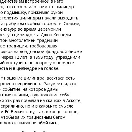
здействием встроенной в него
ся, что позволило снимать цилиндр
го подмышку, прижимая рукой.
 столетия цилиндры начали выходить
 атрибутом особых торжеств. Скажем,
енхауэр во время церемонии
исягу в цилиндре, а Джон Кеннеди
 этой многолетней традиции.
тве традиция, требовавшая
рокера на лондонской фондовой бирже
через 12 лет, в 1998 году, упразднили
ий выступить по вопросу о порядке
еста и в цилиндре на голове.
ает ношение цилиндра,
всё-таки
есть
ершено неприлично. Разумеется, это
— событие, на которое дамы
антные шляпки, а уважающие себя
хоть раз побывал на скачках в Аскоте,
 неприлично,
но и в каком-то
смысле
 Её Величеству, так, в конце концов,
 чтобы за их грациозным бегом
 Аскоте никак не обойтись.