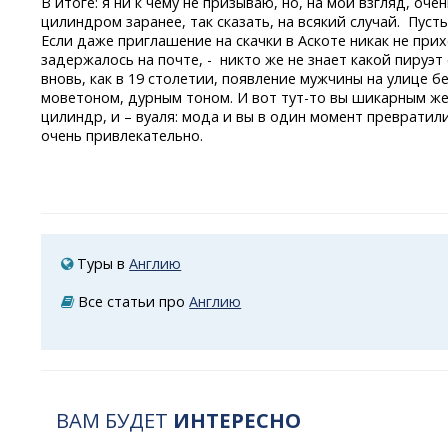
В итоге: я ни к чему не призываю, но, на мой взгляд, оч
цилиндром заранее, так сказать, на всякий случай. Пусть
Если даже приглашение на скачки в Аскоте никак не при
задержалось на почте, - никто же не знает какой пируэт
вновь, как в 19 столетии, появление мужчины на улице б
моветоном, дурным тоном. И вот
тут-то
вы шикарным же
цилиндр, и – вуаля: мода и вы в один момент превратил
очень привлекательно.
Туры в
Англию
Все статьи про
Англию
ВАМ БУДЕТ
ИНТЕРЕСНО