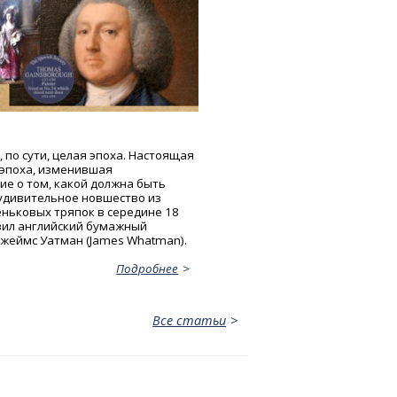
, по сути, целая эпоха. Настоящая
эпоха, изменившая
ие о том, какой должна быть
 удивительное новшество из
еньковых тряпок в середине 18
вил английский бумажный
жеймс Уатман (James Whatman).
Подробнее
Все статьи