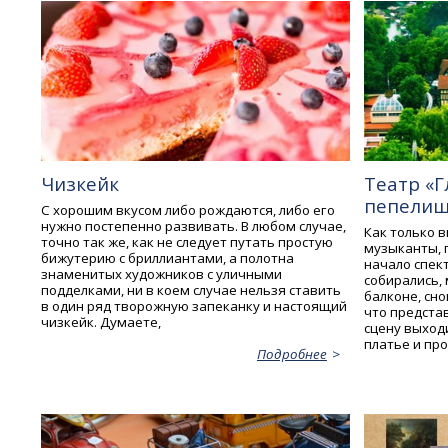
Чизкейк
Театр «Г
пепелищ
С хорошим вкусом либо рождаются, либо его
нужно постепенно развивать. В любом случае,
Как только 
точно так же, как не следует путать простую
музыканты, п
бижутерию с бриллиантами, а полотна
начало спект
знаменитых художников с уличными
собирались,
подделками, ни в коем случае нельзя ставить
балконе, сн
в один ряд творожную запеканку и настоящий
что предста
чизкейк. Думаете,
сцену выход
платье и пр
Подробнее