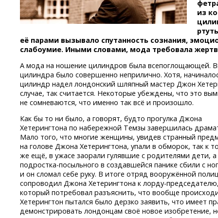
фетра
из к
цилин
ртуть
её парами вызывало спутанность сознания, эмоци
слабоумие. Иными словами, мода требовала жертв
А мода на ношение цилиндров была всепоглощающей. Вы
цилиндра было совершенно неприлично. Хотя, начиналос
цилиндр надел лондонский шляпный мастер Джон Хетери
случае, так считается. Некоторые убеждены, что это вым
не сомневаются, что именно так всё и произошло.
Как бы то ни было, а говорят, будто прогулка Джона
Хетерингтона по набережной Темзы завершилась драма
Мало того, что многие женщины, увидев странный пред
на голове Джона Хетерингтона, упали в обморок, так к т
же ещё, в ужасе заорали гулявшие с родителями дети, а
подростка-посыльного
в создавшейся панике сбили с но
и он сломал себе руку. В итоге отряд вооружённой поли
сопроводил Джона Хетерингтона
к лорду-председателю
который потребовал разъяснить, что вообще происход
Хетерингтон пытался было дерзко заявить, что имеет п
демонстрировать лондонцам своё новое изобретение, н