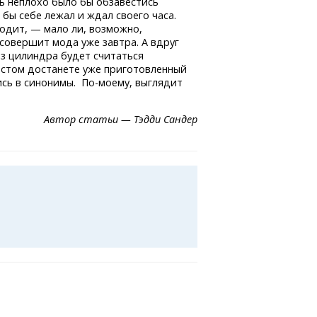
ень неплохо было бы обзавестись
 бы себе лежал и ждал своего часа.
ходит, — мало ли, возможно,
 совершит мода уже завтра. А вдруг
ез цилиндра будет считаться
стом достанете уже приготовленный
ись
в синонимы. По-моему,
выглядит
Автор статьи — Тэдди Сандер