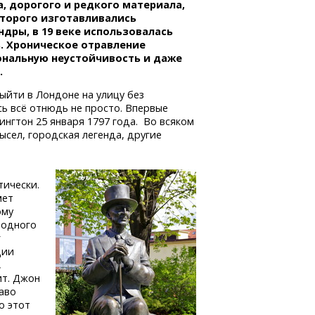
, дорогого и редкого материала,
оторого изготавливались
дры, в 19 веке использовалась
. Хроническое отравление
ональную неустойчивость и даже
.
йти в Лондоне на улицу без
ь всё отнюдь не просто. Впервые
нгтон 25 января 1797 года. Во всяком
ысел, городская легенда, другие
тически.
мет
ому
 одного
г
ции
,
ит. Джон
раво
о этот