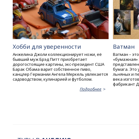
Хобби для уверенности
Ватман
Анжелина Джоли коллекционирует ножи, её
Ватман – это
бывший муж Брэд Питт приобретает
«бумажная» 
дорогостоящие картины, экс-президент США
представлен
Барак Обама варит собственное пиво,
бумага. Это
канцлер Германии Ангела Меркель увлекается
льняных и п
садоводством, кулинарией и футболом.
века изгото
фабрикант Д
Подробнее