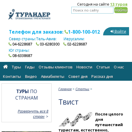
Сегодня на сайте
13 туров
Телефон для заказов:
1-800-100-012
Войти
Север страны:
Тель-Авив:
Иерусалим:
04-6228687
03-6280300
02-6228687
Юг страны:
08-6338687
Туры
Гиды
Отзывы клиентов
Новости
Статьи
О нас
Контакты
Видео
Авиабилеты
Cовет дня
Рассказ дня
Главная
>
Статьи
>
ТУРЫ
ПО
СТРАНАМ
Твист
Развернуть все 8
После целого
стран
дня
путешествий
туристам, естественно,