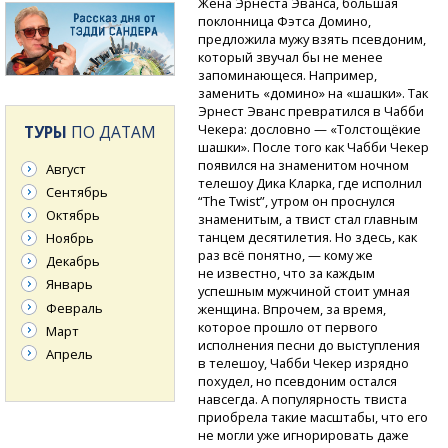
Жена Эрнеста Эванса, большая
поклонница Фэтса Домино,
предложила мужу взять псевдоним,
который звучал бы не менее
запоминающеся. Например,
заменить «домино» на «шашки». Так
Эрнест Эванс превратился в Чабби
Чекера: дословно — «Толстощёкие
ТУРЫ
ПО ДАТАМ
шашки». После того как Чабби Чекер
появился на знаменитом ночном
Август
телешоу Дика Кларка, где исполнил
Сентябрь
“The Twist”, утром он проснулся
Октябрь
знаменитым, а твист стал главным
танцем десятилетия. Но здесь, как
Ноябрь
раз всё понятно, — кому же
Декабрь
не известно, что за каждым
Январь
успешным мужчиной стоит умная
Февраль
женщина. Впрочем, за время,
которое прошло от первого
Март
исполнения песни до выступления
Апрель
в телешоу, Чабби Чекер изрядно
похудел, но псевдоним остался
навсегда. А популярность твиста
приобрела такие масштабы, что его
не могли уже игнорировать даже