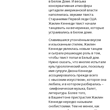
в Белом Доме. И весьма
консервативная атмосфера
цитадели американской власти
наполнилась звуками твиста.
Стараниями Первой леди США
Жаклин Кеннеди твист начали
танцевать на вечеринках, которые
устраивались в Белом доме.
Славившаяся утончённым вкусом
и изысканным стилем, Жаклин
Кеннеди увлеклась новым танцем
и сыграла решающую роль в том,
чтобы твист попал в Белый дом.
Нужно сказать, что многие испытали
культурологический шок, поскольку
имя супруги Джона Кеннеди
ассоциировалось прежде всего
с «высоким искусством», которое она
любила, и в котором разбиралась –
симфоническая музыка, балет,
литература. Более того,
в Вашингтоне пристрастия Жаклин
Кеннеди нередко называли
снобистскими. Тем не менее, как