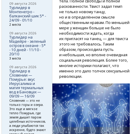
тела. Полной свободы и полной
09 августа 2026
раскованности. Твист задал темп
Турлидер в
не только новому танцу,
Монтенегро -
балканский шик 5* -
но и в определённом смысле
24/09 - 01/10
общественным нравам. По меньшей
2 места
мере у женщин больше не было
необходимости ждать, когда
09 августа 2026
Турлидер на
их пригласят на танец, — для твиста
Мадейре - зеленый
этого не требовалось. Таким
остров в океане - 5*
образом, происходила пусть
- 10 дней - 11/10 -
20/10
и небольшая, но вполне очевидная
3 места
социальная революция. Более того,
многие историки полагают, что
09 августа 2026
именно это дало толчок сексуальной
Турлидер в
Словении —
революции.
Помурье: вкус
Иерусалима и
магия термальных
вод в Бановцах —
09/09 — 16/09
Словения — это не
только горы и озера.
Это еще и мягкое
тепло Помурья, где
земля дышит паром
целебных источников,
а люди улыбаются так
искренне, будто знают
главный секрет