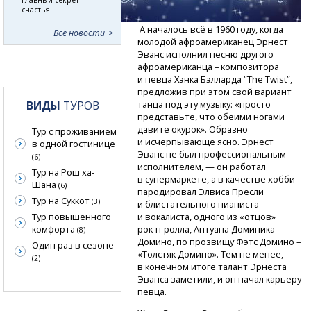
счастья.
А началось всё в 1960 году, когда
Все новости
молодой афроамериканец Эрнест
Эванс исполнил песню другого
афроамериканца – композитора
и певца Хэнка Бэлларда “The Twist”,
предложив при этом свой вариант
ВИДЫ
ТУРОВ
танца под эту музыку: «просто
представьте, что обеими ногами
давите окурок». Образно
Тур с проживанием
и исчерпывающе ясно. Эрнест
в одной гостинице
Эванс не был профессиональным
(6)
исполнителем, — он работал
Тур на Рош ха-
в супермаркете, а в качестве хобби
Шана
(6)
пародировал Элвиса Пресли
Тур на Суккот
(3)
и блистательного пианиста
Тур повышенного
и вокалиста, одного из «отцов»
комфорта
рок-н-ролла,
Антуана Доминика
(8)
Домино, по прозвищу Фэтс Домино –
Один раз в сезоне
«Толстяк Домино». Тем не менее,
(2)
в конечном итоге талант Эрнеста
Эванса заметили, и он начал карьеру
певца.