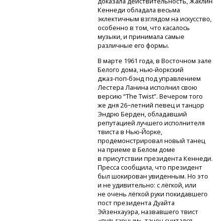
доказала действительность, Жаклин
Кеннеди обладала весьма
эклектичным взглядом на искусство,
особенно в том, что касалось
музыки, и принимала самые
различные его формы.
В марте 1961 года, в Восточном зале
Белого дома,
нью-йоркский
джаз-поп-бэнд
под управлением
Лестера Ланина исполнил свою
версию “The Twist”. Вечером того
же дня 26−летний певец и танцор
Эндрю Берден, обладавший
репутацией лучшего исполнителя
твиста
в Нью-Йорке,
продемонстрировал новый танец
на приеме в Белом доме
в присутствии президента Кеннеди.
Пресса сообщила, что президент
был шокирован увиденным. Но это
и не удивительно: с лёгкой, или
не очень лёгкой руки покидавшего
пост президента Дуайта
Эйзенхауэра, назвавшего твист
«вульгарным», танец считался