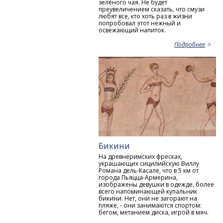
зелёного чая. Не будет
преувеличением сказать, что смузи
любят все, кто хоть раз в жизни
попробовал этот нежный и
освежающий напиток.
Подробнее
Бикини
На древнеримских фресках,
украшающих сицилийскую Виллу
Романа дель-Касале, что в 5 км от
города Пьяцца-Армерина,
изображены девушки в одежде, более
всего напоминающей купальник
бикини. Нет, они не загорают на
пляже, - они занимаются спортом:
бегом, метанием диска, игрой в мяч.