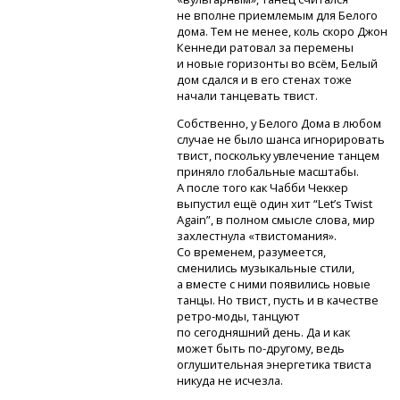
не вполне приемлемым для Белого
дома. Тем не менее, коль скоро Джон
Кеннеди ратовал за перемены
и новые горизонты во всём, Белый
дом сдался и в его стенах тоже
начали танцевать твист.
Собственно, у Белого Дома в любом
случае не было шанса игнорировать
твист, поскольку увлечение танцем
приняло глобальные масштабы.
А после того как Чабби Чеккер
выпустил ещё один хит “Let’s Twist
Again”, в полном смысле слова, мир
захлестнула «твистомания».
Со временем, разумеется,
сменились музыкальные стили,
а вместе с ними появились новые
танцы. Но твист, пусть и в качестве
ретро-моды,
танцуют
по сегодняшний день. Да и как
может быть
по-другому,
ведь
оглушительная энергетика твиста
никуда не исчезла.