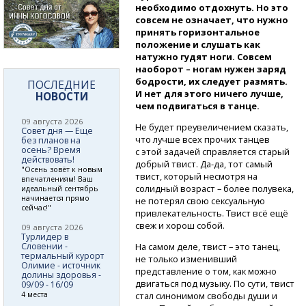
необходимо отдохнуть. Но это
совсем не означает, что нужно
принять горизонтальное
положение и слушать как
натужно гудят ноги. Совсем
наоборот – ногам нужен заряд
бодрости, их следует размять.
ПОСЛЕДНИЕ
И нет для этого ничего лучше,
НОВОСТИ
чем подвигаться в танце.
09 августа 2026
Не будет преувеличением сказать,
Совет дня — Еще
что лучше всех прочих танцев
без планов на
осень? Время
с этой задачей справляется старый
действовать!
добрый твист.
Да-да,
тот самый
"Осень зовёт к новым
твист, который несмотря на
впечатлениям! Ваш
солидный возраст – более полувека,
идеальный сентябрь
начинается прямо
не потерял свою сексуальную
сейчас!"
привлекательность. Твист всё ещё
свеж и хорош собой.
09 августа 2026
Турлидер в
Словении -
На самом деле, твист – это танец,
термальный курорт
не только изменивший
Олимие - источник
представление о том, как можно
долины здоровья -
двигаться под музыку. По сути, твист
09/09 - 16/09
4 места
стал синонимом свободы души и