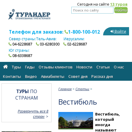
Сегодня на сайте
13 туров
Телефон для заказов:
1-800-100-012
Войти
Север страны:
Тель-Авив:
Иерусалим:
04-6228687
03-6280300
02-6228687
Юг страны:
08-6338687
Туры
Гиды
Отзывы клиентов
Новости
Статьи
О нас
Контакты
Видео
Авиабилеты
Cовет дня
Рассказ дня
Главная
>
Статьи
>
ТУРЫ
ПО
СТРАНАМ
Вестибюль
Развернуть все 8
Вестибюль,
стран
который
иногда
называют