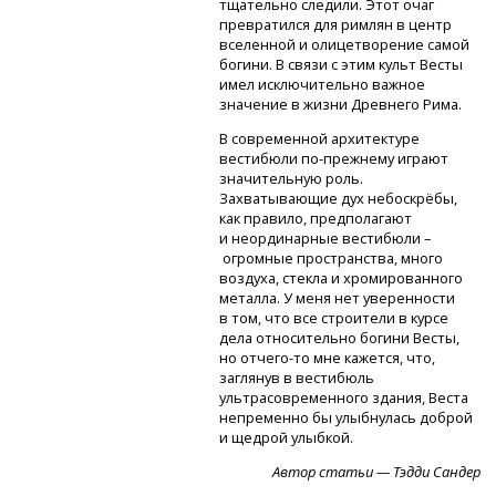
тщательно следили. Этот очаг
превратился для римлян в центр
вселенной и олицетворение самой
богини. В связи с этим культ Весты
имел исключительно важное
значение в жизни Древнего Рима.
В современной архитектуре
вестибюли
по-прежнему
играют
значительную роль.
Захватывающие дух небоскрёбы,
как правило, предполагают
и неординарные вестибюли –
огромные пространства, много
воздуха, стекла и хромированного
металла. У меня нет уверенности
в том, что все строители в курсе
дела относительно богини Весты,
но отчего-то
мне кажется, что,
заглянув в вестибюль
ультрасовременного здания, Веста
непременно бы улыбнулась доброй
и щедрой улыбкой.
Автор статьи — Тэдди Сандер