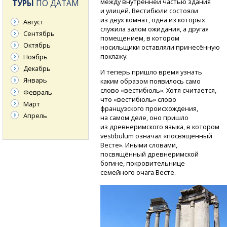
между внутренней частью здания
ТУРЫ
ПО ДАТАМ
и улицей. Вестибюли состояли
из двух комнат, одна из которых
Август
служила залом ожидания, а другая
Сентябрь
помещением, в котором
Октябрь
носильщики оставляли принесённую
поклажу.
Ноябрь
Декабрь
И теперь пришло время узнать
Январь
каким образом появилось само
слово «вестибюль». Хотя считается,
Февраль
что «вестибюль» слово
Март
французского происхождения,
Апрель
на самом деле, оно пришло
из древнеримского языка, в котором
vestibulum означал «посвящённый
Весте». Иными словами,
посвящённый древнеримской
богине, покровительнице
семейного очага Весте.