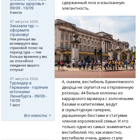
сдержанный лоск и изысканную
долины здоровья -
09/09 - 16/09
элегантность.
4 места
07 августа 2026
Заказали тур —
оформите
страховку!
Чем раньше вы
активируете ваш
страховой полис на
период тура — тем
больше времени у вас
на спокойное
ожидание вашего
отпуска!
07 августа 2026
А, скажем, вестибюль Букингемского
Турлидер в
дворца не скупится на откровенную
Германии - горячие
источники
роскошь: 44 белые колонны из
Люнебурга - 09/09 -
каррарского мрамора с золочеными
16/09
базами и капителями, ведут
7 мест
в скульптурную галерею,
украшенную бюстами и статуями
Все новости
членов королевской семьи. И это
только одни из самых знаменитых
вестибюлей. Но, как известно,
вестибюли очень давно стали