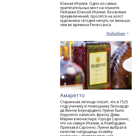
Южная Италия. Одно из самых
притягательных мест на планете.
Пейзажи Южной Италии, без всяких
преувеличений, просятся на холст
художника сегодня ничуть не меньше,
чем во времена Ренессанса.
Подробнее
Амаретто
Старинная легенда гласит, что в 1525
году ученику и помощнику Леонардо
да Винчи Бернардино Луини было
поручено написать фреску Девы
Марии в монастыре города Саронно,
что на севере Италии, в Ломбардии.
Приехав в Саронно, Луини выбрал в
качестве натурщицы хозяйку
гостиницы, привлекательную