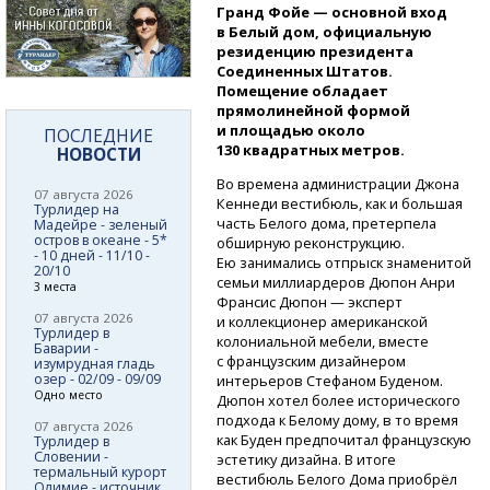
Гранд Фойе — основной вход
в Белый дом, официальную
резиденцию президента
Соединенных Штатов.
Помещение обладает
прямолинейной формой
и площадью около
ПОСЛЕДНИЕ
130 квадратных метров.
НОВОСТИ
Во времена администрации Джона
07 августа 2026
Кеннеди вестибюль, как и большая
Турлидер на
часть Белого дома, претерпела
Мадейре - зеленый
остров в океане - 5*
обширную реконструкцию.
- 10 дней - 11/10 -
Ею занимались отпрыск знаменитой
20/10
семьи миллиардеров Дюпон Анри
3 места
Франсис Дюпон — эксперт
07 августа 2026
и коллекционер американской
Турлидер в
колониальной мебели, вместе
Баварии -
с французским дизайнером
изумрудная гладь
озер - 02/09 - 09/09
интерьеров Стефаном Буденом.
Одно место
Дюпон хотел более исторического
подхода к Белому дому, в то время
07 августа 2026
как Буден предпочитал французскую
Турлидер в
Словении -
эстетику дизайна. В итоге
термальный курорт
вестибюль Белого Дома приобрёл
Олимие - источник