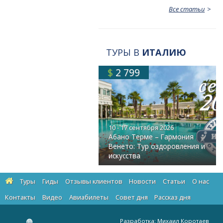
Все статьи
ТУРЫ В
ИТАЛИЮ
$
2 799
10 - 17 сентября 2026
Абано Терме – Гармония
Венето: Тур оздоровления и
искусства
Туры
Гиды
Отзывы клиентов
Новости
Статьи
О нас
Контакты
Видео
Авиабилеты
Cовет дня
Рассказ дня
Разработка:
Михаил Коротаев