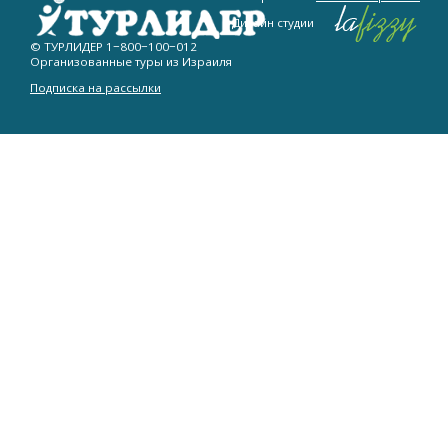
Дизайн студии
© ТУРЛИДЕР
1−800−100−012
Организованные туры из Израиля
Подписка на рассылки