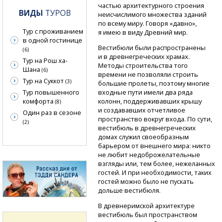
частью архитектурного строения
ВИДЫ
ТУРОВ
неисчислимого множества зданий
по всему миру. Говоря «давно»,
Тур с проживанием
я имею в виду Древний мир.
в одной гостинице
Вестибюли были распространены
(6)
и в древнегреческих храмах.
Тур на Рош ха-
Методы строительства того
Шана
(6)
времени не позволяли строить
Тур на Суккот
(3)
большие пролеты, поэтому многие
Тур повышенного
входные пути имели два ряда
комфорта
колонн, поддерживавших крышу
(8)
и создававших отчетливое
Один раз в сезоне
пространство вокруг входа. По сути,
(2)
вестибюль в древнегреческих
домах служил своеобразным
барьером от внешнего мира: никто
не любит недоброжелательные
взгляды или, тем более, нежеланных
гостей. И при необходимости, таких
гостей можно было не пускать
дольше вестибюля.
В древнеримской архитектуре
вестибюль был пространством