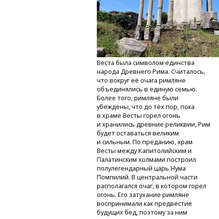
Веста была символом единства
народа Древнего Рима. Считалось,
что вокруг её очага римляне
объединялись в единую семью.
Более того, римляне были
убеждены, что до тех пор, пока
в храме Весты горел огонь
и хранились древние реликвии, Рим
будет оставаться великим
и сильным. По преданию, храм
Весты между Капитолийским и
Палатинским холмами построил
полулегендарный царь Нума
Помпилий. В центральной части
располагался очаг, в котором горел
огонь. Его затухание римляне
воспринимали как предвестие
будущих бед, поэтому за ним