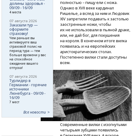
полностью – пищу ели с ножа.
долины здоровья -
09/09 - 16/09
Однако в XVII веке кардинал
4 места
Ришелье, а вслед за ним и Людовик
XIV запретили подавать к застолью
07 августа 2026
заостренные ножи, чтобы
Заказали тур —
оформите
их не использовали в пьяной драке,
страховку!
или, не дай бог, для покушения
Чем раньше вы
на короля. В конечном итоге вилка
активируете ваш
появилась и на европейских
страховой полис на
период тура — тем
аристократических столах.
больше времени у вас
Постепенно вилки стали доступны
на спокойное
всем.
ожидание вашего
отпуска!
07 августа 2026
Турлидер в
Германии - горячие
источники
Люнебурга - 09/09 -
16/09
7 мест
Все новости
Современные вилки с изогнутыми
четырьмя зубцами появились
в Германии XVIII века. А вскоре