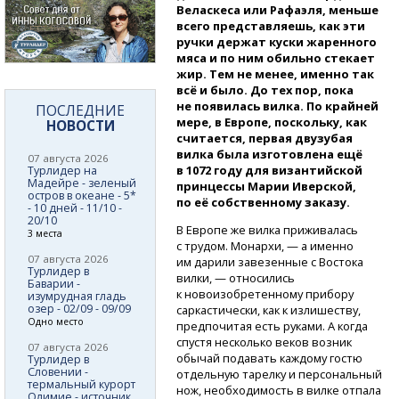
Веласкеса или Рафаэля, меньше
всего представляешь, как эти
ручки держат куски жаренного
мяса и по ним обильно стекает
жир. Тем не менее, именно так
всё и было. До тех пор, пока
не появилась вилка. По крайней
ПОСЛЕДНИЕ
мере, в Европе, поскольку, как
НОВОСТИ
считается, первая двузубая
вилка была изготовлена ещё
07 августа 2026
в 1072 году для византийской
Турлидер на
Мадейре - зеленый
принцессы Марии Иверской,
остров в океане - 5*
по её собственному заказу.
- 10 дней - 11/10 -
20/10
В Европе же вилка приживалась
3 места
с трудом. Монархи, — а именно
07 августа 2026
им дарили завезенные с Востока
Турлидер в
вилки, — относились
Баварии -
к новоизобретенному прибору
изумрудная гладь
озер - 02/09 - 09/09
саркастически, как к излишеству,
Одно место
предпочитая есть руками. А когда
спустя несколько веков возник
07 августа 2026
обычай подавать каждому гостю
Турлидер в
Словении -
отдельную тарелку и персональный
термальный курорт
нож, необходимость в вилке отпала
Олимие - источник