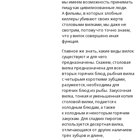
мы имеем возможность принимать
пищу как цивилизованные люди.
А фильмы, в которых злобные
киллеры убивают своих жертв
столовыми вилками, мы даже не
смотрим, потому что точно знаем,
что у вилок совершено иная
функция.
Главное же знать, какие виды вилок
существуют и для чего
предназначены. Скажем, столовая
вилка предназначена для всех
вторых горячих блюд, рыбная вилка
с четырьмя короткими зубцами,
разумеется, необходима для
горячих блюд из рыбы. Закусочная
вилка, тонкая и уменьшенная копия
столовой вилки, подается к
холодным блюдам, а также
к холодным и некоторым горячим
закускам. Для сладких пирогов
используется десертная вилка,
отличающаяся от других наличием
трёх зубцов и длине,