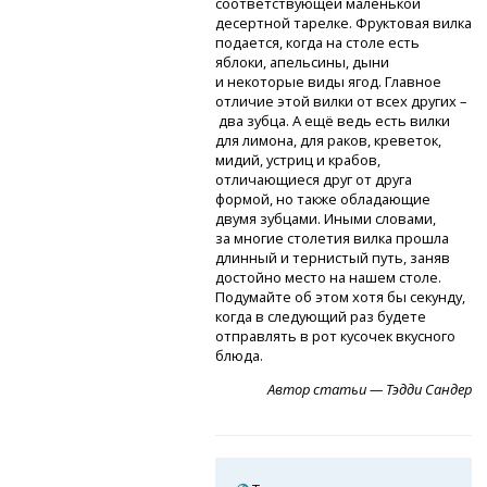
соответствующей маленькой
десертной тарелке. Фруктовая вилка
подается, когда на столе есть
яблоки, апельсины, дыни
и некоторые виды ягод. Главное
отличие этой вилки от всех других –
два зубца. А ещё ведь есть вилки
для лимона, для раков, креветок,
мидий, устриц и крабов,
отличающиеся друг от друга
формой, но также обладающие
двумя зубцами. Иными словами,
за многие столетия вилка прошла
длинный и тернистый путь, заняв
достойно место на нашем столе.
Подумайте об этом хотя бы секунду,
когда в следующий раз будете
отправлять в рот кусочек вкусного
блюда.
Автор статьи — Тэдди Сандер