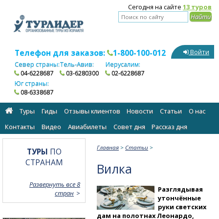
Сегодня на сайте
13 туров
Телефон для заказов:
1-800-100-012
Войти
Север страны:
Тель-Авив:
Иерусалим:
04-6228687
03-6280300
02-6228687
Юг страны:
08-6338687
Туры
Гиды
Отзывы клиентов
Новости
Статьи
О нас
Контакты
Видео
Авиабилеты
Cовет дня
Рассказ дня
Главная
>
Статьи
>
ТУРЫ
ПО
СТРАНАМ
Вилка
Развернуть все 8
Разглядывая
стран
утончённые
руки светских
дам на полотнах Леонардо,