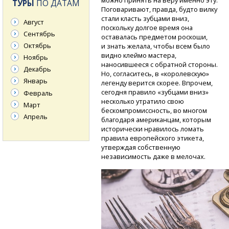
можно принять на веру именно эту.
ТУРЫ
ПО ДАТАМ
Поговаривают, правда, будто вилку
стали класть зубцами вниз,
Август
поскольку долгое время она
Сентябрь
оставалась предметом роскоши,
Октябрь
и знать желала, чтобы всем было
видно клеймо мастера,
Ноябрь
наносившееся с обратной стороны.
Декабрь
Но, согласитесь, в «королевскую»
Январь
легенду верится скорее. Впрочем,
сегодня правило «зубцами вниз»
Февраль
несколько утратило свою
Март
бескомпромиссность, во многом
Апрель
благодаря американцам, которым
исторически нравилось ломать
правила европейского этикета,
утверждая собственную
независимость даже в мелочах.