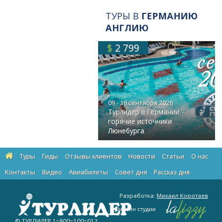
ТУРЫ В
ГЕРМАНИЮ
АНГЛИЮ
$
2 799
09 - 16 сентября 2026
Турлидер в Германии -
горячие источники
Люнебурга
Туры
Гиды
Отзывы клиентов
Новости
Статьи
О нас
Контакты
Видео
Авиабилеты
Cовет дня
Рассказ дня
Разработка:
Михаил Коротаев
Дизайн студии
© ТУРЛИДЕР
1−800−100−012