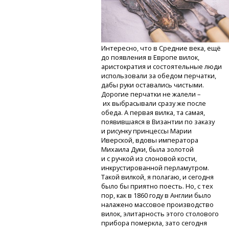
Интересно, что в Средние века, ещё
до появления в Европе вилок,
аристократия и состоятельные люди
использовали за обедом перчатки,
дабы руки оставались чистыми.
Дорогие перчатки не жалели –
их выбрасывали сразу же после
обеда. А первая вилка, та самая,
появившаяся в Византии по заказу
и рисунку принцессы Марии
Иверской, вдовы императора
Михаила Дуки, была золотой
и с ручкой из слоновой кости,
инкрустированной перламутром.
Такой вилкой, я полагаю, и сегодня
было бы приятно поесть. Но, с тех
пор, как в 1860 году в Англии было
налажено массовое производство
вилок, элитарность этого столового
прибора померкла, зато сегодня