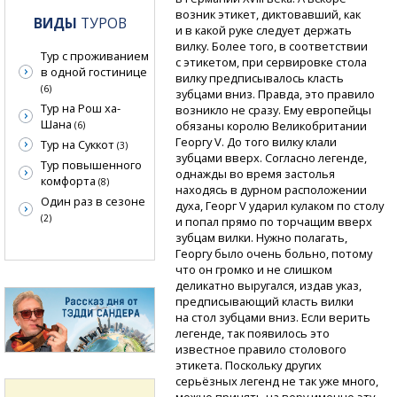
возник этикет, диктовавший, как
ВИДЫ
ТУРОВ
и в какой руке следует держать
вилку. Более того, в соответствии
Тур с проживанием
с этикетом, при сервировке стола
в одной гостинице
вилку предписывалось класть
(6)
зубцами вниз. Правда, это правило
Тур на Рош ха-
возникло не сразу. Ему европейцы
Шана
обязаны королю Великобритании
(6)
Георгу V. До того вилку клали
Тур на Суккот
(3)
зубцами вверх. Согласно легенде,
Тур повышенного
однажды во время застолья
комфорта
(8)
находясь в дурном расположении
Один раз в сезоне
духа, Георг V ударил кулаком по столу
(2)
и попал прямо по торчащим вверх
зубцам вилки. Нужно полагать,
Георгу было очень больно, потому
что он громко и не слишком
деликатно выругался, издав указ,
предписывающий класть вилки
на стол зубцами вниз. Если верить
легенде, так появилось это
известное правило столового
этикета. Поскольку других
серьёзных легенд не так уже много,