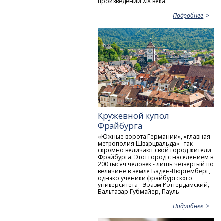
произведений XIX века.
Подробнее
Кружевной купол
Фрайбурга
«Южные ворота Германии», «главная
метрополия Шварцвальда» - так
скромно величают свой город жители
Фрайбурга. Этот город с населением в
200 тысяч человек - лишь четвертый по
величине в земле Баден-Вюртемберг,
однако ученики фрайбургского
университета - Эразм Роттердамский,
Бальтазар Губмайер, Пауль
Подробнее