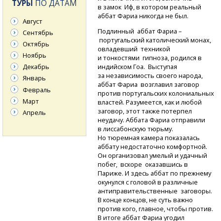
ТУРЫ
ПО ДАТАМ
в замок Иф, в котором реальный
аббат Фариа никогда не был.
Август
Подлинный аббат Фариа –
Сентябрь
португальский католический монах,
Октябрь
овладевший техникой
Ноябрь
и тонкостями гипноза, родился в
индийском Гоа. Выступая
Декабрь
за независимость своего народа,
Январь
аббат Фариа возглавил заговор
Февраль
против португальских колониальных
Март
властей. Разумеется, как и любой
заговор, этот также потерпел
Апрель
неудачу. Аббата Фариа отправили
в лиссабонскую тюрьму.
Но тюремная камера показалась
аббату недостаточно комфортной.
Он организовал умелый и удачный
побег, вскоре оказавшись в
Париже. И здесь аббат по прежнему
окунулся с головой в различные
антиправительственные заговоры.
В конце концов, не суть важно
против кого, главное, чтобы против.
В итоге аббат Фариа угодил