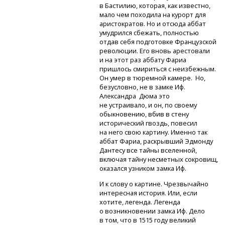
в Бастилию, которая, как известно,
мало чем походила на курорт для
аристократов. Но и отсюда аббат
умудрился сбежать, полностью
отдав себя подготовке Французской
революции. Его вновь арестовали
и на этот раз аббату Фариа
пришлось смириться с неизбежным.
Он умер в тюремной камере. Но,
безусловно, не в замке Иф.
Александра Дюма это
не устраивало, и он, по своему
обыкновению, вбив в стену
исторический гвоздь, повесил
на него свою картину. Именно так
аббат Фариа, раскрывший Эдмонду
Дантесу все тайны вселенной,
включая тайну несметных сокровищ,
оказался узником замка Иф.
И к слову о картине. Чрезвычайно
интересная история. Или, если
хотите, легенда. Легенда
о возникновении замка Иф. Дело
в том, что в 1515 году великий