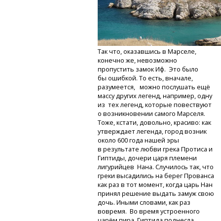
Так что, оказавшись в Марселе,
конечно же, невозможно
пропустить замок Иф. Это было
бы ошибкой. То есть, вначале,
разумеется, можно послушать ещё
массу других легенд, например, одну
из тех легенд, которые повествуют
о возникновении самого Марселя.
Тоже, кстати, довольно, красиво: как
утверждает легенда, город возник
около 600 года нашей эры
в результате любви грека Протиса и
Гиптиды, дочери царя племени
лигурийцев Нана. Случилось так, что
греки высадились на берег Прованса
как раз в тот момент, когда царь Нан
принял решение выдать замуж свою
дочь. Иными словами, как раз
вовремя. Во время устроенного
царём пира, Гиптида поднесла