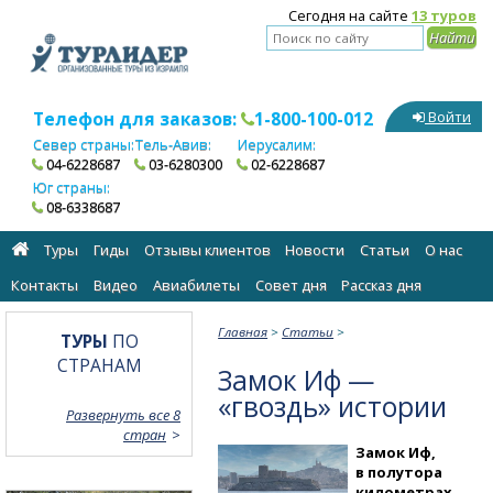
Сегодня на сайте
13 туров
Телефон для заказов:
1-800-100-012
Войти
Север страны:
Тель-Авив:
Иерусалим:
04-6228687
03-6280300
02-6228687
Юг страны:
08-6338687
Туры
Гиды
Отзывы клиентов
Новости
Статьи
О нас
Контакты
Видео
Авиабилеты
Cовет дня
Рассказ дня
Главная
>
Статьи
>
ТУРЫ
ПО
СТРАНАМ
Замок Иф —
«гвоздь» истории
Развернуть все 8
стран
Замок Иф,
в полутора
километрах