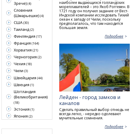
наиболее выдающихся голландских
Зрече)
(4)
мореплавателей – это Якоб Роггевен. В
Словения
1721 году он получил задание от Вест-
Индской компании исследовать Тихий
(Шмарьешке)
(4)
океан к западу от Чили, поскольку
США
(30)
предполагалось, что там находится
большая земля.
Таиланд
(2)
Финляндия
Подробнее
(17)
Франция
(164)
Хорватия
(21)
Черногория
(2)
Чехия
(18)
Чили
(3)
Швейцария
(44)
Швеция
(1)
Шотландия
Лейден - город замков и
(Великобритания)
каналов
(18)
Эстония
Сделать правильный выбор отнюдь не
(1)
всегда легко, - нередко одолевают
Япония
(2)
мучительные сомнения.
Подробнее