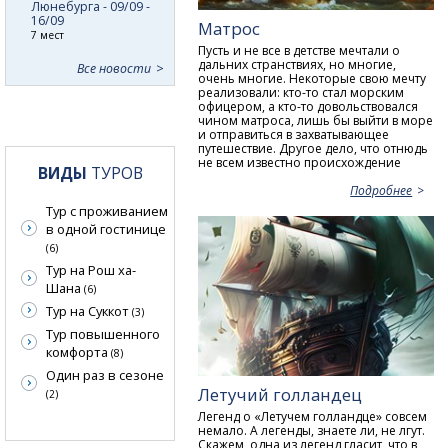
Люнебурга - 09/09 -
16/09
Матрос
7 мест
Пусть и не все в детстве мечтали о
дальних странствиях, но многие,
Все новости
очень многие. Некоторые свою мечту
реализовали: кто-то стал морским
офицером, а кто-то довольствовался
чином матроса, лишь бы выйти в море
и отправиться в захватывающее
путешествие. Другое дело, что отнюдь
не всем известно происхождение
ВИДЫ
ТУРОВ
Подробнее
Тур с проживанием
в одной гостинице
(6)
Тур на Рош ха-
Шана
(6)
Тур на Суккот
(3)
Тур повышенного
комфорта
(8)
Один раз в сезоне
Летучий голландец
(2)
Легенд о «Летучем голландце» совсем
немало. А легенды, знаете ли, не лгут.
Скажем, одна из легенд гласит, что в