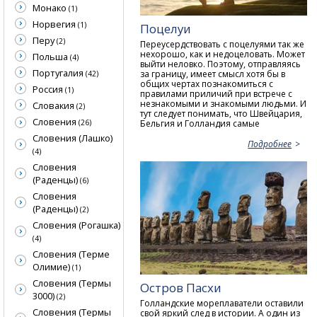
Монако
(1)
Норвегия
(1)
Поцелуи
Перу
(2)
Переусердствовать с поцелуями так же
нехорошо, как и недоцеловать. Может
Польша
(4)
выйти неловко. Поэтому, отправляясь
Португалия
за границу, имеет смысл хотя бы в
(42)
общих чертах познакомиться с
Россия
(1)
правилами приличий при встрече с
незнакомыми и знакомыми людьми. И
Словакия
(2)
тут следует понимать, что Швейцария,
Словения
Бельгия и Голландия самые
(26)
Словения (Лашко)
Подробнее
(4)
Словения
(Раденцы)
(6)
Словения
(Раденцы)
(2)
Словения (Рогашка)
(4)
Словения (Терме
Олимие)
(1)
Словения (Термы
Остров Пасхи
3000)
(2)
Голландские мореплаватели оставили
Словения (Термы
свой яркий след в истории. А один из