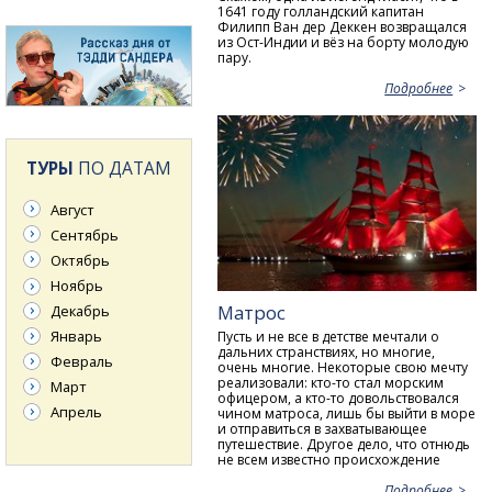
1641 году голландский капитан
Филипп Ван дер Деккен возвращался
из Ост-Индии и вёз на борту молодую
пару.
Подробнее
ТУРЫ
ПО ДАТАМ
Август
Сентябрь
Октябрь
Ноябрь
Матрос
Декабрь
Январь
Пусть и не все в детстве мечтали о
дальних странствиях, но многие,
Февраль
очень многие. Некоторые свою мечту
реализовали: кто-то стал морским
Март
офицером, а кто-то довольствовался
Апрель
чином матроса, лишь бы выйти в море
и отправиться в захватывающее
путешествие. Другое дело, что отнюдь
не всем известно происхождение
Подробнее