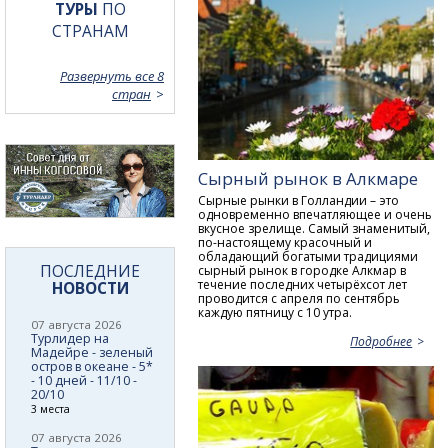
ТУРЫ
ПО
СТРАНАМ
Развернуть все 8
стран
Сырный рынок в Алкмаре
Сырные рынки в Голландии – это
одновременно впечатляющее и очень
вкусное зрелище. Самый знаменитый,
по-настоящему красочный и
обладающий богатыми традициями
ПОСЛЕДНИЕ
сырный рынок в городке Алкмар в
течение последних четырёхсот лет
НОВОСТИ
проводится с апреля по сентябрь
каждую пятницу с 10 утра.
07 августа 2026
Турлидер на
Подробнее
Мадейре - зеленый
остров в океане - 5*
- 10 дней - 11/10 -
20/10
3 места
07 августа 2026