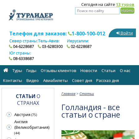
Сегодня на сайте
13 туров
Телефон для заказов:
1-800-100-012
Войти
Север страны:
Тель-Авив:
Иерусалим:
04-6228687
03-6280300
02-6228687
Юг страны:
08-6338687
Туры
Гиды
Отзывы клиентов
Новости
Статьи
О нас
Контакты
Видео
Авиабилеты
Cовет дня
Рассказ дня
Главная
>
Статьи
СТАТЬИ
О
СТРАНАХ
Голландия - все
статьи о стране
Австрия
(75)
Англия
(Великобритания)
(44)