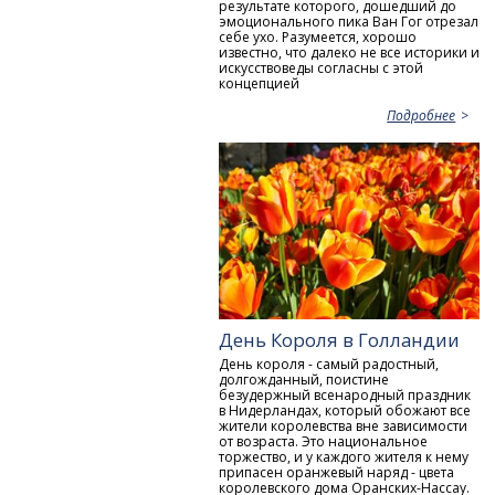
результате которого, дошедший до
эмоционального пика Ван Гог отрезал
себе ухо. Разумеется, хорошо
известно, что далеко не все историки и
искусствоведы согласны с этой
концепцией
Подробнее
День Короля в Голландии
День короля - самый радостный,
долгожданный, поистине
безудержный всенародный праздник
в Нидерландах, который обожают все
жители королевства вне зависимости
от возраста. Это национальное
торжество, и у каждого жителя к нему
припасен оранжевый наряд - цвета
королевского дома Оранских-Нассау.