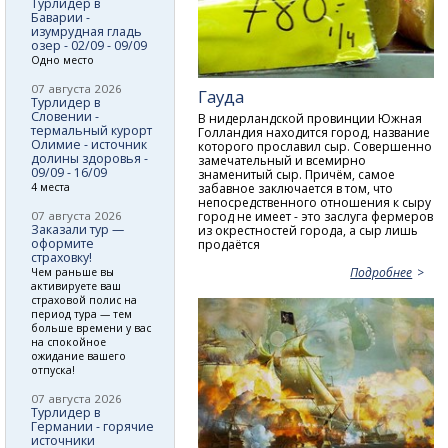
Турлидер в
Баварии -
изумрудная гладь
озер - 02/09 - 09/09
Одно место
07 августа 2026
Гауда
Турлидер в
Словении -
В нидерландской провинции Южная
термальный курорт
Голландия находится город, название
Олимие - источник
которого прославил сыр. Совершенно
долины здоровья -
замечательный и всемирно
09/09 - 16/09
знаменитый сыр. Причём, самое
забавное заключается в том, что
4 места
непосредственного отношения к сыру
город не имеет - это заслуга фермеров
07 августа 2026
Заказали тур —
из окрестностей города, а сыр лишь
оформите
продаётся
страховку!
Подробнее
Чем раньше вы
активируете ваш
страховой полис на
период тура — тем
больше времени у вас
на спокойное
ожидание вашего
отпуска!
07 августа 2026
Турлидер в
Германии - горячие
источники