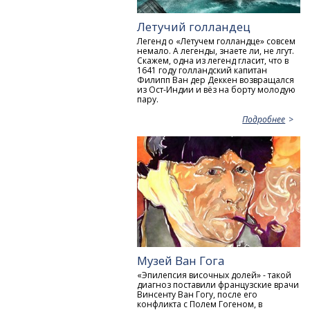
Летучий голландец
Легенд о «Летучем голландце» совсем
немало. А легенды, знаете ли, не лгут.
Скажем, одна из легенд гласит, что в
1641 году голландский капитан
Филипп Ван дер Деккен возвращался
из Ост-Индии и вёз на борту молодую
пару.
Подробнее
Музей Ван Гога
«Эпилепсия височных долей» - такой
диагноз поставили французские врачи
Винсенту Ван Гогу, после его
конфликта с Полем Гогеном, в