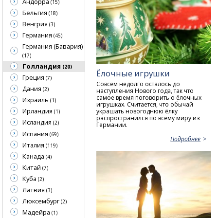
Андорра
(15)
Бельгия
(18)
Венгрия
(3)
Германия
(45)
Германия (Бавария)
(17)
Голландия
(20)
Ёлочные игрушки
Греция
(7)
Совсем недолго осталось до
Дания
(2)
наступления Нового года, так что
самое время поговорить о ёлочных
Израиль
(1)
игрушках. Считается, что обычай
Ирландия
украшать новогоднюю ёлку
(1)
распространился по всему миру из
Исландия
(2)
Германии.
Испания
(69)
Подробнее
Италия
(119)
Канада
(4)
Китай
(7)
Куба
(2)
Латвия
(3)
Люксембург
(2)
Мадейра
(1)