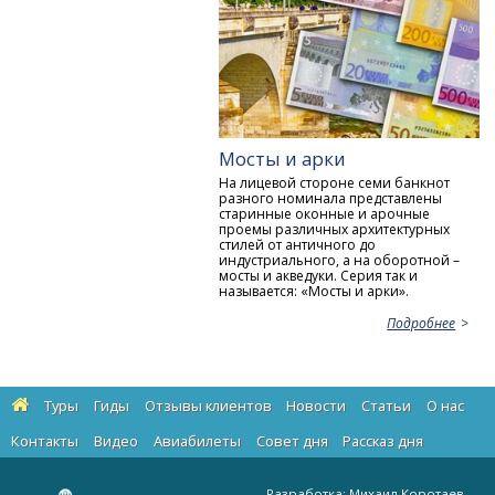
Мосты и арки
На лицевой стороне семи банкнот
разного номинала представлены
старинные оконные и арочные
проемы различных архитектурных
стилей от античного до
индустриального, а на оборотной –
мосты и акведуки. Серия так и
называется: «Мосты и арки».
Подробнее
Туры
Гиды
Отзывы клиентов
Новости
Статьи
О нас
Контакты
Видео
Авиабилеты
Cовет дня
Рассказ дня
Разработка:
Михаил Коротаев