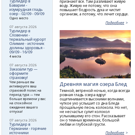
Турлидер в
признают все. Там разливают живую
Баварии -
воду. Живую не потому, что она
изумрудная гладь
повышает бодрость духа и чистит
озер - 02/09 - 09/09
организм, а потому, что лечит сердце.
Одно место
Подробнее
07 августа 2026
Турлидер в
Словении -
термальный курорт
Олимие - источник
долины здоровья -
09/09 - 16/09
4 места
07 августа 2026
Заказали тур —
оформите
страховку!
Чем раньше вы
Древняя магия озера Блед
активируете ваш
Темной, ветреной ночью, когда всегда
страховой полис на
ровная гладь озера вдруг
период тура — тем
ощетинивается высокими волнами,
больше времени у вас
чуткое ухо услышит со дна Бледа
на спокойное
прощальную песнь колокола. Но нет,
ожидание вашего
не несчастье сулит колокол
отпуска!
услыхавшему его стон. Рассказывает
он о темных временах, большой
07 августа 2026
любви и глубокой грусти.
Турлидер в
Германии - горячие
источники
Подробнее