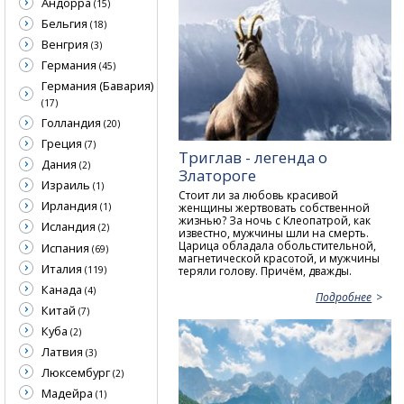
Андорра
(15)
Бельгия
(18)
Венгрия
(3)
Германия
(45)
Германия (Бавария)
(17)
Голландия
(20)
Греция
(7)
Триглав - легенда о
Дания
(2)
Златороге
Израиль
(1)
Стоит ли за любовь красивой
Ирландия
женщины жертвовать собственной
(1)
жизнью? За ночь с Клеопатрой, как
Исландия
(2)
известно, мужчины шли на смерть.
Царица обладала обольстительной,
Испания
(69)
магнетической красотой, и мужчины
Италия
(119)
теряли голову. Причём, дважды.
Канада
(4)
Подробнее
Китай
(7)
Куба
(2)
Латвия
(3)
Люксембург
(2)
Мадейра
(1)