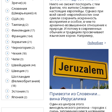
Зрече)
(4)
Никто не сможет поспорить с тем
фактом, что жители Словении -
Словения
настоящие европейцы. Однако при
(Шмарьешке)
(4)
всей своей «европейскости» они
сумели сохранить искренность
США
(30)
восприятия и особое, в чем-то
Таиланд
архаично-возвышенное отношение к
(2)
природе. И потому в современных
Финляндия
(17)
обычаях и традициях просвечивают
языческие корни. Например,
Франция
(164)
Хорватия
(21)
Подробнее
Черногория
(2)
Чехия
(18)
Чили
(3)
Швейцария
(44)
Швеция
(1)
Шотландия
(Великобритания)
(18)
Эстония
(1)
Привезти из Словении...
Япония
(2)
вина Иерусалима
Один из центров этого
винодельческого региона - городок с
очень запоминающимся названием