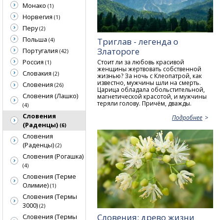
Монако
(1)
Норвегия
(1)
Перу
(2)
Польша
Триглав - легенда о
(4)
Златороге
Португалия
(42)
Россия
Стоит ли за любовь красивой
(1)
женщины жертвовать собственной
Словакия
(2)
жизнью? За ночь с Клеопатрой, как
известно, мужчины шли на смерть.
Словения
(26)
Царица обладала обольстительной,
Словения (Лашко)
магнетической красотой, и мужчины
теряли голову. Причём, дважды.
(4)
Словения
Подробнее
(Раденцы)
(6)
Словения
(Раденцы)
(2)
Словения (Рогашка)
(4)
Словения (Терме
Олимие)
(1)
Словения (Термы
3000)
(2)
Словения: древо жизни
Словения (Термы