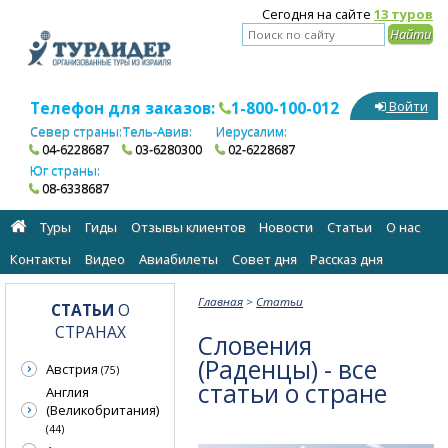
Сегодня на сайте
13 туров
Телефон для заказов:
1-800-100-012
Войти
Север страны:
Тель-Авив:
Иерусалим:
04-6228687
03-6280300
02-6228687
Юг страны:
08-6338687
Туры
Гиды
Отзывы клиентов
Новости
Статьи
О нас
Контакты
Видео
Авиабилеты
Cовет дня
Рассказ дня
Главная
>
Статьи
СТАТЬИ
О
СТРАНАХ
Словения
(Раденцы) - все
Австрия
(75)
статьи о стране
Англия
(Великобритания)
(44)