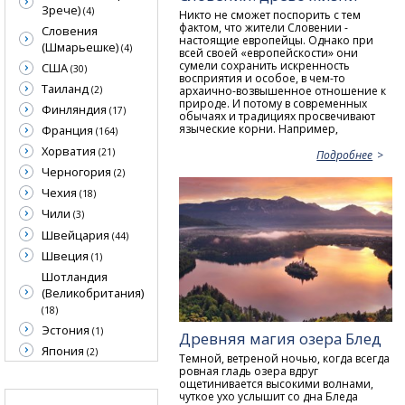
Зрече)
(4)
Никто не сможет поспорить с тем
фактом, что жители Словении -
Словения
настоящие европейцы. Однако при
(Шмарьешке)
(4)
всей своей «европейскости» они
сумели сохранить искренность
США
(30)
восприятия и особое, в чем-то
Таиланд
архаично-возвышенное отношение к
(2)
природе. И потому в современных
Финляндия
(17)
обычаях и традициях просвечивают
языческие корни. Например,
Франция
(164)
Хорватия
(21)
Подробнее
Черногория
(2)
Чехия
(18)
Чили
(3)
Швейцария
(44)
Швеция
(1)
Шотландия
(Великобритания)
(18)
Эстония
(1)
Древняя магия озера Блед
Япония
(2)
Темной, ветреной ночью, когда всегда
ровная гладь озера вдруг
ощетинивается высокими волнами,
чуткое ухо услышит со дна Бледа