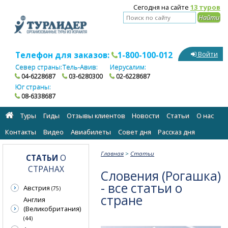
Сегодня на сайте
13 туров
Телефон для заказов:
1-800-100-012
Войти
Север страны:
Тель-Авив:
Иерусалим:
04-6228687
03-6280300
02-6228687
Юг страны:
08-6338687
Туры
Гиды
Отзывы клиентов
Новости
Статьи
О нас
Контакты
Видео
Авиабилеты
Cовет дня
Рассказ дня
Главная
>
Статьи
СТАТЬИ
О
СТРАНАХ
Словения (Рогашка)
- все статьи о
Австрия
(75)
стране
Англия
(Великобритания)
(44)