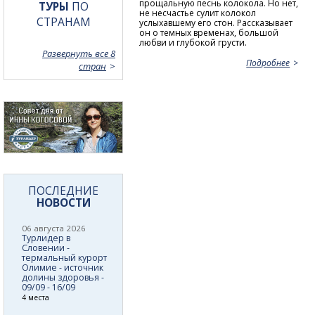
прощальную песнь колокола. Но нет,
ТУРЫ
ПО
не несчастье сулит колокол
СТРАНАМ
услыхавшему его стон. Рассказывает
он о темных временах, большой
любви и глубокой грусти.
Развернуть все 8
Подробнее
стран
ПОСЛЕДНИЕ
НОВОСТИ
06 августа 2026
Турлидер в
Словении -
термальный курорт
Олимие - источник
долины здоровья -
09/09 - 16/09
4 места