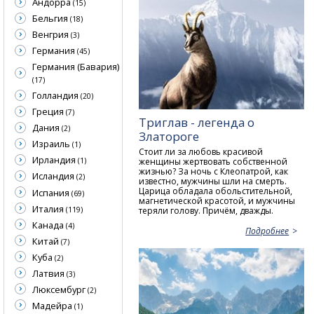
Андорра
(15)
Бельгия
(18)
Венгрия
(3)
Германия
(45)
Германия (Бавария)
(17)
Голландия
(20)
Греция
(7)
Триглав - легенда о
Дания
(2)
Златороге
Израиль
(1)
Стоит ли за любовь красивой
Ирландия
женщины жертвовать собственной
(1)
жизнью? За ночь с Клеопатрой, как
Исландия
(2)
известно, мужчины шли на смерть.
Царица обладала обольстительной,
Испания
(69)
магнетической красотой, и мужчины
Италия
(119)
теряли голову. Причём, дважды.
Канада
(4)
Подробнее
Китай
(7)
Куба
(2)
Латвия
(3)
Люксембург
(2)
Мадейра
(1)